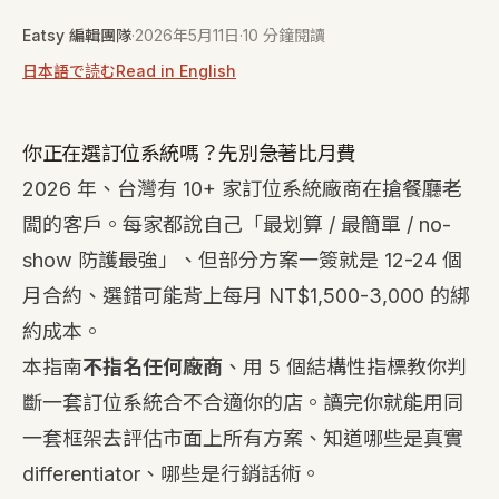
Eatsy 編輯團隊
·
2026年5月11日
·
10 分鐘閱讀
日本語で読む
Read in English
你正在選訂位系統嗎？先別急著比月費
2026 年、台灣有 10+ 家訂位系統廠商在搶餐廳老
闆的客戶。每家都說自己「最划算 / 最簡單 / no-
show 防護最強」、但部分方案一簽就是 12-24 個
月合約、選錯可能背上每月 NT$1,500-3,000 的綁
約成本。
本指南
不指名任何廠商
、用 5 個結構性指標教你判
斷一套訂位系統合不合適你的店。讀完你就能用同
一套框架去評估市面上所有方案、知道哪些是真實
differentiator、哪些是行銷話術。