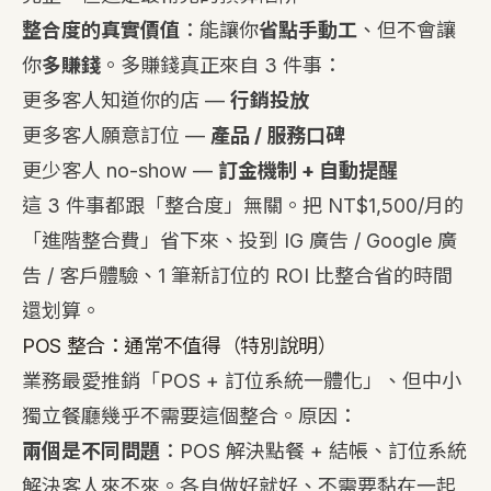
整合度的真實價值
：能讓你
省點手動工
、但不會讓
你
多賺錢
。多賺錢真正來自 3 件事：
更多客人知道你的店 —
行銷投放
更多客人願意訂位 —
產品 / 服務口碑
更少客人 no-show —
訂金機制 + 自動提醒
這 3 件事都跟「整合度」無關。把 NT$1,500/月的
「進階整合費」省下來、投到 IG 廣告 / Google 廣
告 / 客戶體驗、1 筆新訂位的 ROI 比整合省的時間
還划算。
POS 整合：通常不值得（特別說明）
業務最愛推銷「POS + 訂位系統一體化」、但中小
獨立餐廳幾乎不需要這個整合。原因：
兩個是不同問題
：POS 解決點餐 + 結帳、訂位系統
解決客人來不來。各自做好就好、不需要黏在一起