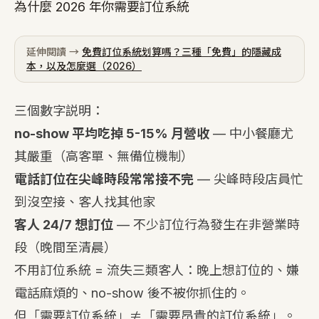
為什麼 2026 年你需要訂位系統
延伸閱讀 →
免費訂位系統划算嗎？三種「免費」的隱藏成
本，以及怎麼選（2026）
三個數字説明：
no-show 平均吃掉 5-15% 月營收
— 中小餐廳尤
其嚴重（高客單、無備位機制）
電話訂位在尖峰時段常常接不完
— 尖峰時段店員忙
到沒空接、客人找其他家
客人 24/7 想訂位
— 不少訂位行為發生在非營業時
段（晚間至清晨）
不用訂位系統 = 流失三類客人：晚上想訂位的、嫌
電話麻煩的、no-show 後不被你抓住的。
但「需要訂位系統」≠「需要昂貴的訂位系統」。