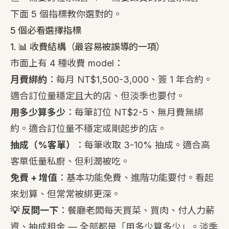
下面 5 個指標教你選對的。
5 個必看選擇指標
1. 📊 收費結構（最容易被誤導的一項）
市面上有 4 種收費 model：
月費綁約
：每月 NT$1,500-3,000、簽 1 年合約。
適合訂位量穩定且大的店、但淡季也要付。
用多少算多少
：每筆訂位 NT$2-5、無月費無綁
約。適合訂位量不穩定或剛起步的店。
抽成（%客單）
：每筆收取 3-10% 抽成。適合高
客單低量私廚、但利潤被吃。
免費 + 增值
：基本功能免費、進階功能要付。看起
來划算、但常常被綁更深。
💡 反問一下
：餐廳老闆每天買菜、買肉、付人力薪
資、抽成租金 — 全部都是「用多少算多少」。淡季