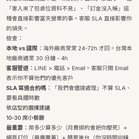
「客人來了但桌位資料不見」、「訂金沒入帳」這
種會直接影響當天營業的事。客服 SLA 直接影響你
的損失。
檢查：
本地 vs 國際
：海外廠商常常 24-72h 才回。台灣本
地廠商通常 30 分鐘 - 4h
客服管道
：LINE > 電話 > Email。客服只開 Email
表示你不算他們的優先客戶
SLA 寫進合約嗎
：「我們會儘速處理」不算 SLA、
要看具體時數
依店型的選擇建議
10-30 席小餐廳
最重要
：用多少算多少（月費綁約會把你壓死）+
網頁訂位（最廣覆蓋）+ 簡單後台（你沒時間訓練