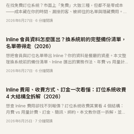
在找免費訂位系統？市面上「免費」大致三種，但都不是零成本
——成本藏在你的時間、漏接的客、被綁住的名單與隱藏費用。這
篇幫你拆清楚，並用你的訂位量算划不划算。
2026年6月27日
· 6 分鐘閱讀
Inline 會員資料怎麼匯出？換系統前的完整備份清單，
名單帶得走（2026）
想把會員與訂位名單帶出 Inline？你的資料是餐廳的資產。本文整
理換系統前的備份清單、Inline 匯出的實務作法、年費 vs 用量計
費怎麼算，以及換系統其實不會丟客的原因。
2026年6月27日
· 6 分鐘閱讀
Inline 費用、收費方式、訂金一次看懂：訂位系統收費
4 大結構全拆解（2026）
想查 Inline 費用卻找不到報價？訂位系統收費其實看 4 個結構：
月費 vs 用量計費、訂金、簡訊、綁約。本文教你逐一拆解，並附
上用量計費（每筆 NT$3 起、無月費）的實際算法。
2026年6月25日
· 7 分鐘閱讀