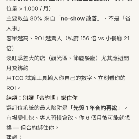
位量 > 1,000 / 月）
主要效益 80% 來自「
no-show 改善
」、不是「省
人事」
客單越高、ROI 越驚人（私廚 156 倍 vs 小餐廳 21
倍）
淡旺季差大的店（觀光區、節慶餐廳）尤其應避開
月費綁約
用
TCO 試算工具
輸入你自己的數字、立刻看你的
ROI。
結語：別讓「合約期」綁住你
選訂位系統的最大陷阱是「
先簽 1 年合約再說
」。
市場變化快、客人習慣會改、你 6 個月後可能就想
換 — 但合約綁住你。
建議：