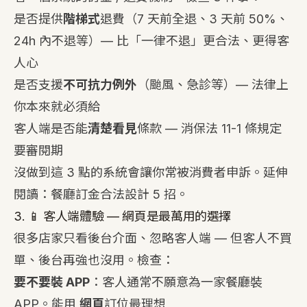
是否提供
階梯式
退費（7 天前全退、3 天前 50%、
24h 內不退等）— 比「一律不退」更合法、更得客
人心
是否支援
不可抗力例外
（颱風、急診等）— 法律上
你本來就必須給
客人端是否能
清楚看見
條款 — 消保法 11-1 條規定
要審閱期
沒做到這 3 點的系統會讓你常被消費者申訴。延伸
閱讀：
餐廳訂金合法設計 5 招
。
3. 📱 客人端體驗 — 網頁是最萬用的選擇
很多店家只看後台介面、忽略客人端 — 但客人不買
單、後台再強也沒用。檢查：
要不要裝 APP
：客人通常不願意為一家餐廳裝
APP。能用
網頁
訂位最理想