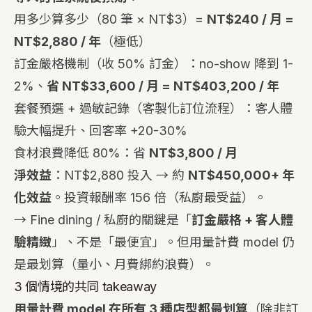
用多少算多少（80 筆 × NT$3）=
NT$240 / 月 =
NT$2,880 / 年
（極低）
訂金嚴格機制（收 50% 訂金）：no-show 降到 1-
2%、
省 NT$33,600 / 月 = NT$403,200 / 年
套餐預選 + 過敏記錄（客製化訂位流程）：客人體
驗大幅提升、回客率 +20-30%
食材浪費降低 80%：省
NT$3,800 / 月
淨效益
：NT$2,880 投入 → 約
NT$450,000+ 年
化效益
。投資報酬率 156 倍（私廚最受益）。
→ Fine dining / 私廚的關鍵是「
訂金嚴格 + 客人體
驗精緻
」、不是「最便宜」。但用量計費 model 仍
是最划算（量小、月費綁約浪費）。
3 個情境的共同 takeaway
用量計費 model 在所有 3 種店型都最划算
（除非訂