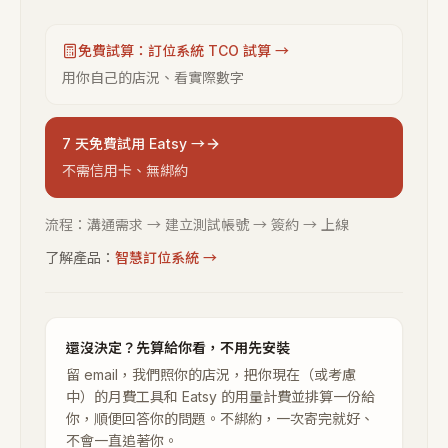
免費試算：訂位系統 TCO 試算 →
用你自己的店況、看實際數字
7 天免費試用 Eatsy →
不需信用卡、無綁約
流程：溝通需求 → 建立測試帳號 → 簽約 → 上線
了解產品：
智慧訂位系統
→
還沒決定？先算給你看，不用先安裝
留 email，我們照你的店況，把你現在（或考慮
中）的月費工具和 Eatsy 的用量計費並排算一份給
你，順便回答你的問題。不綁約，一次寄完就好、
不會一直追著你。