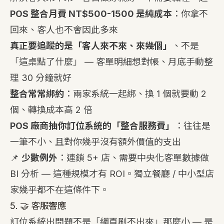
POS 整合月費 NT$500-1500 是純成本
：你拿不
回來、客人也不會因此多來
真正要追蹤的是「客人來不來、來幾個」
、不是
「這桌點了什麼」 — 客單明細想對帳、月底手動整
理 30 分鐘就好
整合常常綁約
：兩家系統一起綁、換 1 個就要動 2
個、轉換成本高 2 倍
POS 廠商抽你訂位系統的「整合服務費」
：往往是
一筆不小、且對你幾乎沒有額外價值的支出
📌
少數例外
：連鎖 5+ 店、需要中央化客單數據做
BI 分析 — 這種規模才有 ROI。獨立餐廳 / 中小型店
家幾乎都不在這條件下。
5. 🤝 客服響應
訂位系統出問題不是「網頁刷不出來」那麼小 — 是