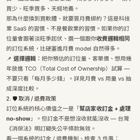
買少、旺季買多、天經地義。
那為什麼換到買軟體、就要簽月費綁約？這是科技
業 SaaS 的習慣、不是餐飲業的習慣。如果你的訂
位量會跟著淡旺季起伏、選一個跟你
收費邏輯相同
的訂位系統，比硬塞進月費 model 自然得多。
📌
選擇邏輯
：把你預估的訂位量、客單價、想用幾
年放進 TCO（Total Cost of Ownership）試算 —
不要只看「每月多少錢」。詳見
月費 vs 用量 vs 抽
成深度比較
。
2. 🛡️ 取消 / 退費政策
訂位系統的核心價值之一是「
幫店家收訂金 + 處理
no-show
」。但訂金不是想沒收就能沒收 — 台灣
《消保法》明訂顯失公平條款無效。
看一個系統的訂金 / 退費機制、檢查 3 件事：