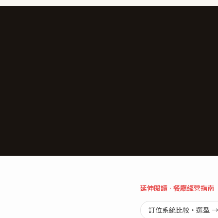
延伸閱讀 · 餐廳經營指南
訂位系統比較・選型