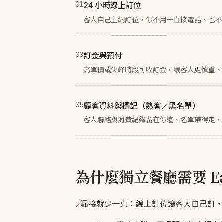
0
1
24 小時線上訂位
客人自己上網訂位，你不用一直接電話、也不
0
3
訂金與預付
高單價或尖峰時段可收訂金，讓客人更慎重、
0
5
顧客資料與標記（熟客／黑名單）
客人聯絡與消費紀錄留在你這、名單帶得走，
為什麼獨立餐廳需要 Ea
漏接就少一桌：線上訂位讓客人自己訂
✓