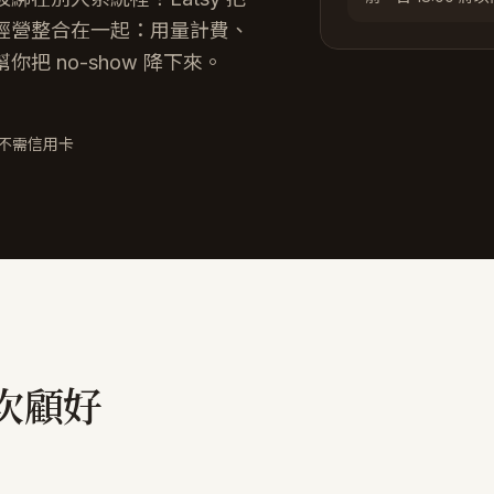
經營整合在一起：用量計費、
 no-show 降下來。
、不需信用卡
次顧好