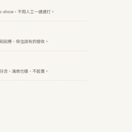
o-show，不用人工一通通打。
前因應、保住該有的營收。
分流，滿席也穩、不超賣。