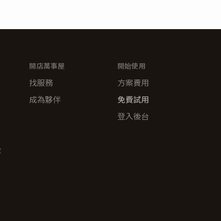
開店萬事屋
開始使用
找服務
方案費用
成為夥伴
免費試用
登入後台
金