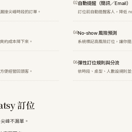
0
2
自動提醒（簡訊／Email）
漏接尖峰時段的訂單。
訂位前自動提醒客人，降低 n
0
4
No-show 風險預測
爽約成本降下來。
系統標記高風險訂位，讓你提
0
6
彈性訂位規則與分流
方便經營回頭客。
依時段、桌型、人數設規則並
tsy 訂位
，尖峰不漏單。