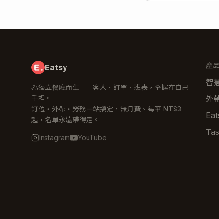
產
Eatsy
智
為獨立餐廳而生——客人、訂單、班表，全握在自己
手裡。
外
訂位・外帶・勞務一站搞定，無月費、每筆 NT$3
Ea
起，名單永遠帶得走。
Tas
Instagram
YouTube