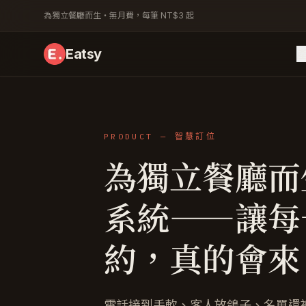
為獨立餐廳而生・無月費，每筆 NT$3 起
Eatsy
PRODUCT — 智慧訂位
為獨立餐廳而
系統——讓每
約，真的會來
電話接到手軟、客人放鴿子、名單還被綁