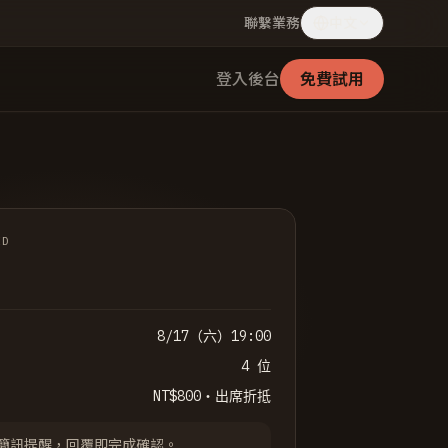
聯繫業務
中文
登入後台
免費試用
ED
8/17（六）19:00
4 位
NT$800
・出席折抵
 將以簡訊提醒，回覆即完成確認。