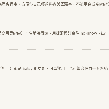
名單帶得走，方便你自己經營熟客與回頭客，不被平台或系統綁
是高月費綁約）、名單帶得走、用提醒與訂金降 no-show、出
卡）都是 Eatsy 的功能，可單獨用、也可整合在同一套系統