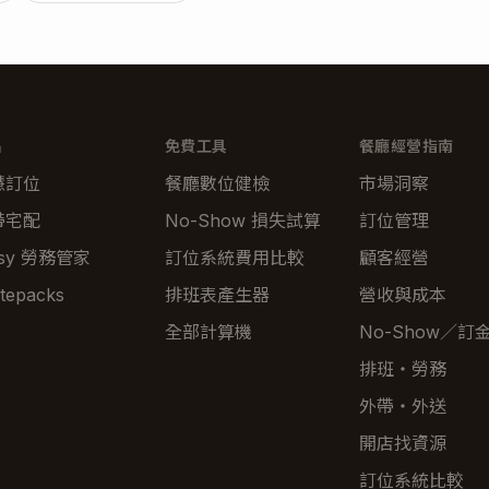
品
免費工具
餐廳經營指南
慧訂位
餐廳數位健檢
市場洞察
帶宅配
No-Show 損失試算
訂位管理
tsy 勞務管家
訂位系統費用比較
顧客經營
tepacks
排班表產生器
營收與成本
全部計算機
No-Show／訂
排班・勞務
外帶・外送
開店找資源
訂位系統比較