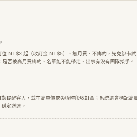
？
訂位 NT$3 起（收訂金 NT$5）、無月費、不綁約，先免綁卡試 
：是否被高月費綁約、名單能不能帶走、出事有沒有團隊接手。
l 自動提醒客人，並在高單價或尖峰時段收訂金；系統還會標記高
l，穩定送達。