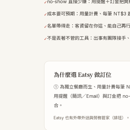
no-show 直接少賺：用提醒＋訂金把
✓
成本要可預期：用量計費、每筆 NT$3
✓
名單帶得走：客資留在你這、能自己再
✓
不是丟著不管的工具：出事有團隊接手
✓
為什麼選 Eatsy 做訂位
① 為獨立餐廳而生、用量計費每筆 
用提醒（簡訊／Email）與訂金把 n
合。
Eatsy 也有外帶外送與勞務管家（排班）。