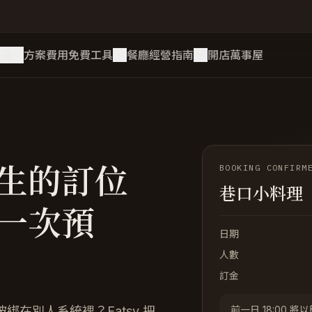
產品
方案費用
免費工具
餐廳經營指南
開店萬事屋
生的訂位
BOOKING CONFIRM
巷口小料理
一次預
日期
人數
訂金
在別人系統裡？Eatsy 把
前一日 18:00