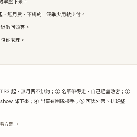
爽約率壓下來。
 起、無月費、不綁約，淡季少用就少付。
行銷做回頭客。
、陪你處理。
NT$3 起、無月費不綁約；② 名單帶得走，自己經營熟客；③
o-show 降下來；④ 出事有團隊接手；⑤ 可與外帶、排班整
看方案 →