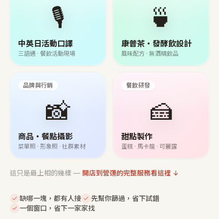
🎙️
🍵
中英日活動口譯
康普茶・發酵飲設計
三語通 · 餐飲活動現場
風味配方 · 無酒精飲品
品牌與行銷
餐飲研發
📸
🍰
商品・餐點攝影
甜點製作
菜單照 · 形象照 · 社群素材
蛋糕 · 馬卡龍 · 可麗露
這只是最上相的幾樣 —
開店到營運的完整服務看這裡 ↓
缺哪一塊，都有人接
先幫你篩過，省下試錯
一個窗口，省下一家家找