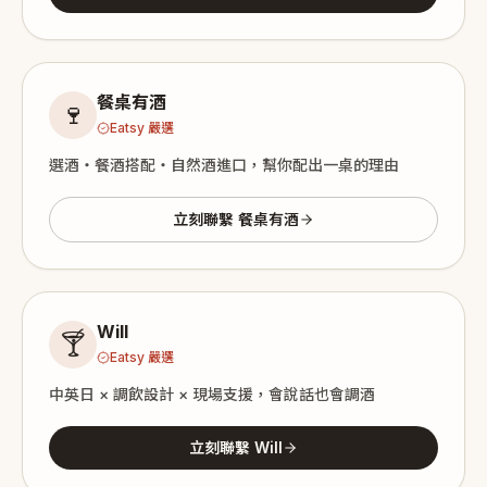
餐桌有酒
🍷
Eatsy 嚴選
選酒・餐酒搭配・自然酒進口，幫你配出一桌的理由
立刻聯繫 餐桌有酒
Will
🍸
Eatsy 嚴選
中英日 × 調飲設計 × 現場支援，會說話也會調酒
立刻聯繫 Will