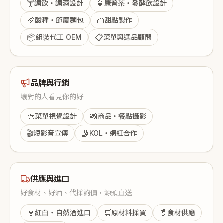
🍸
🍵
調飲・調酒設計
康普茶・發酵飲設計
🥖
🍰
酸種・節慶麵包
甜點製作
📦
📋
組裝代工 OEM
菜單與選品顧問
品牌與行銷
讓對的人看見你的好
🎨
📸
菜單視覺設計
商品・餐點攝影
🎬
🤳
短影音宣傳
KOL・網紅合作
供應與進口
好食材、好酒、代採詢價，源頭直送
🍷
🛒
🥬
紅白・自然酒進口
原材料採買
食材供應