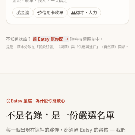
金流、收單、找人，一次搞定
💰
💳
👥
金流
信用卡收單
徵才・人力
不知道找誰？
讓 Eatsy 幫你配 →
陣容持續擴充中。
提醒：酒水分散在「餐飲研發」（調酒）與「供應與進口」（自然酒）兩類。
Eatsy 嚴選 · 為什麼你能放心
不是名錄，是一份嚴選名單
每一個出現在這裡的夥伴，都通過 Eatsy 的審核 — 我們