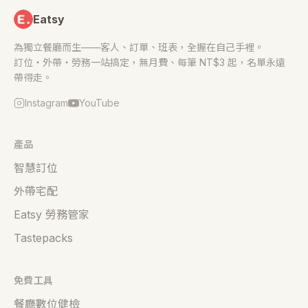
Eatsy
為獨立餐廳而生——客人、訂單、班表，全握在自己手裡。
訂位・外帶・勞務一站搞定，無月費、每筆 NT$3 起，名單永遠
帶得走。
Instagram
YouTube
產品
智慧訂位
外帶宅配
Eatsy 勞務管家
Tastepacks
免費工具
餐廳數位健檢