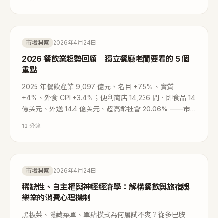
出貨／去化的真正關係，並提出「場景組合」酒單策略。
市場洞察
2026年4月24日
2026 餐飲業趨勢回顧｜獨立餐廳老闆要看的 5 個
重點
2025 年餐飲產業 9,097 億元、名目 +7.5%、實質
+4%、外食 CPI +3.4%；便利商店 14,236 間、即食品 14
億美元、外送 14.4 億美元、超高齡社會 20.06% ——市
場仍在成長，但成長正在「變窄」。本報告以官方統計＋
12
分鐘
產業研究數據，拆解需求再分配、供給端擠壓、效率／體
驗／信任三類市場分段，以及給獨立餐飲業者的五點實戰
建議。
市場洞察
2026年4月24日
稀缺性、自主權與神經經濟學：解構餐飲與旅宿娛
樂業的消費心理機制
黑板菜、隱藏菜單、單點模式為何屢試不爽？從多巴胺