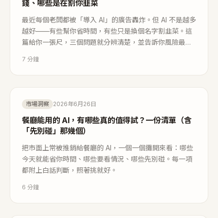
錢、哪些是在割你韭菜
最近每個老闆都被「導入 AI」的廣告轟炸。但 AI 不是越多
越好——有些幫你省時間，有些只是換個名字割韭菜。這
篇給你一張尺，三個問題就分辨清楚，並告訴你風險最
低、最該先試的第一步。
7
分鐘
市場洞察
2026年6月26日
餐廳能用的 AI，有哪些真的值得試？一份清單（含
「先別碰」那幾個）
把市面上常被推銷給餐廳的 AI，一個一個攤開來看：哪些
今天就能省你時間、哪些要看情況、哪些先別碰。每一項
都附上白話判斷，照著挑就好。
6
分鐘