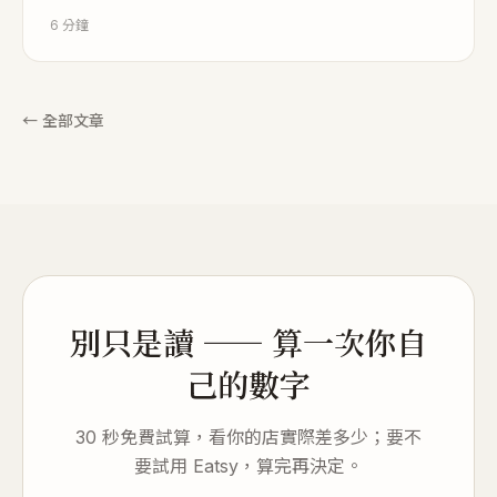
內用客單下滑但飲料與團膳成長。附價值導向定價、數位
6
分鐘
直達經營、產品結構調整等五大實戰策略。
←
全部文章
別只是讀 —— 算一次你自
己的數字
30 秒免費試算，看你的店實際差多少；要不
要試用 Eatsy，算完再決定。