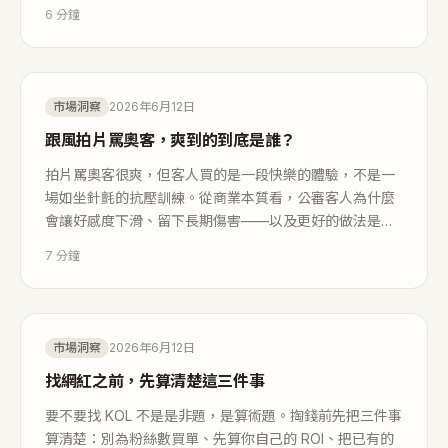
6
分鐘
市場洞察
2026年6月12日
跟風拍片罵奧客，爽到的到底是誰？
拍片罵奧客很爽，但客人買的是一段快樂的體驗，不是一
場如坐針氈的抗壓訓練。從商業本質看，公審客人為什麼
會讓好感度下滑、留下長期傷害——以及更好的做法是什
麼。
7
分鐘
市場洞察
2026年6月12日
找網紅之前，先算清楚這三件事
要不要找 KOL 不是是非題，是算術題。掏錢前先把三件事
算清楚：別為粉絲數買單、先算你自己的 ROI、把已有的