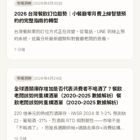
市場洞察
2026年4月30日
2026 台灣餐飲訂位趨勢｜小餐廳零月費上線智慧預
約的完整指南的轉型
台灣餐飲業的訂位方式正在改變。從電話、LINE 到線上預
約系統，這篇分析最新趨勢和對餐廳老闆的意義。
7
分鐘
市場洞察
2026年4月24日
全球酒類庫存增加是否代表消費者不喝酒了？餐飲
老闆該如何重構酒單（2020–2025 數據解析）餐
飲老闆該如何重構酒單（2020–2025 數據解析）
220 億美元的熟成烈酒庫存、IWSR 2024 年 1–2% 預測缺
口、葡萄酒 -21%、烈酒與 RTD 相對韌性——市場不是
「不喝酒了」，而是長週期供給×通路去庫存×消費結構轉
移共同放大的錯位現象。為餐飲與經銷盤點需求、在庫、
19
分鐘