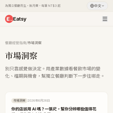
中文
為獨立餐廳而生・無月費，每筆 NT$3 起
Eatsy
餐廳經營指南
/
市場洞察
市場洞察
別只靠感覺做決定。用產業數據看餐飲市場的變
化、檔期與機會，幫獨立餐廳判斷下一步往哪走。
市場洞察
2026年6月26日
你的店該用 AI 嗎？一張尺，幫你分辨哪些值得花