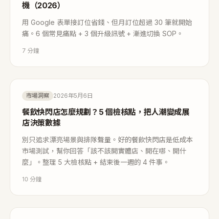
機（2026）
用 Google 表單接訂位省錢、但月訂位超過 30 筆就開始
痛。6 個常見痛點 + 3 個升級訊號 + 漸進切換 SOP。
7
分鐘
市場洞察
2026年5月6日
餐飲快閃店怎麼規劃？5 個檢核點，把人潮變成展
店決策數據
別只追求漂亮場景與排隊聲量。好的餐飲快閃店是低成本
市場測試，幫你回答「該不該開實體店、開在哪、開什
麼」。整理 5 大檢核點 + 結束後一週的 4 件事。
10
分鐘