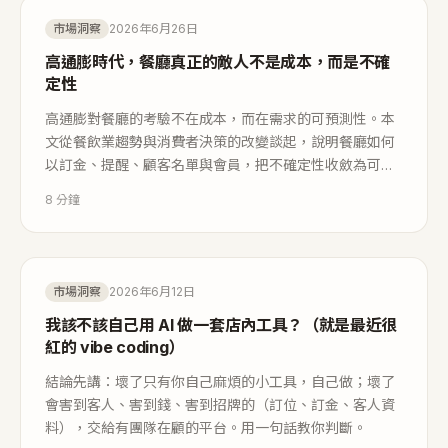
市場洞察
2026年6月26日
高通膨時代，餐廳真正的敵人不是成本，而是不確
定性
高通膨對餐廳的考驗不在成本，而在需求的可預測性。本
文從餐飲業趨勢與消費者決策的改變談起，說明餐廳如何
以訂金、提醒、顧客名單與會員，把不確定性收斂為可管
理的變數，以及訂位系統為何已是這套因應的基礎工具。
8
分鐘
Eatsy 為獨立餐廳而生，用量計費、每筆 NT$3 起、無月
費。
市場洞察
2026年6月12日
我該不該自己用 AI 做一套店內工具？（就是最近很
紅的 vibe coding）
結論先講：壞了只有你自己麻煩的小工具，自己做；壞了
會害到客人、害到錢、害到招牌的（訂位、訂金、客人資
料），交給有團隊在顧的平台。用一句話教你判斷。