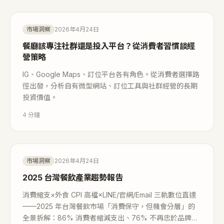
市場洞察
2026年4月24日
餐廳該專注社群還是投入平台？從消費者習慣談經
營策略
IG、Google Maps、訂位平台各有角色。從消費者選擇路
徑出發，分析自有微型網站、訂位工具與社群經營的長期
投資價值。
4
分鐘
市場洞察
2026年4月24日
2025 台灣餐飲產業趨勢報告
消費縮支×外食 CPI 高檔×LINE/官網/Email 三軌數位直達
——2025 年台灣餐飲市場「消費保守，但機會分層」的
全景拆解：86% 消費者縮減支出、76% 不再忠於品牌，