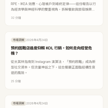
RPE、IKEA 效應、心理帳戶到峰終定律——這份報告以行
為經濟學與神經科學的雙重視角，拆解餐飲與旅宿娛樂業
的消費心理機制，並提供可複製的「驚喜峰值×完美終
32
分鐘
章」實戰策略。
市場洞察
2026年4月24日
預約困難店過度仰賴 KOL 行銷，如何走向經營危
機？
從米其林指南到 Instagram 演算法，「預約困難」成為新
型社交資本。但流量神話之下，這些餐廳正面臨結構性衰
退的風險。
25
分鐘
市場洞察
2026年4月24日