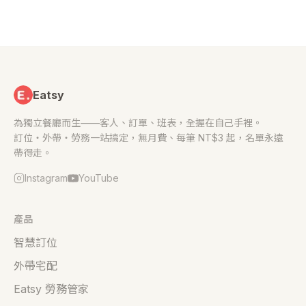
Eatsy
為獨立餐廳而生——客人、訂單、班表，全握在自己手裡。
訂位・外帶・勞務一站搞定，無月費、每筆 NT$3 起，名單永遠
帶得走。
Instagram
YouTube
產品
智慧訂位
外帶宅配
Eatsy 勞務管家