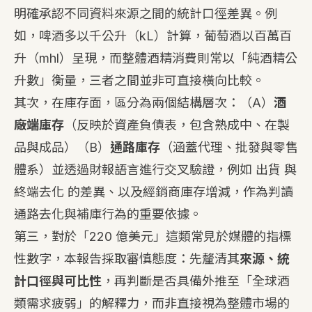
明確承認不同資料來源之間的統計口徑差異。例
如，啤酒多以千公升（kL）計算，葡萄酒以百萬百
升（mhl）呈現，而整體酒精消費則常以「純酒精公
升數」衡量，三者之間並非可直接橫向比較。
其次，在庫存面，區分為兩個結構層次：（A）
酒
廠端庫存
（反映於資產負債表，包含熟成中、在製
品與成品）（B）
通路庫存
（涵蓋代理、批發與零售
體系）並透過財報語言進行交叉驗證，例如 出貨 與
終端去化 的差異、以及經銷商庫存增減，作為判讀
通路去化與補庫行為的重要依據。
第三，對於「220 億美元」這類常見於媒體的指標
性數字，本報告採取審慎態度：先釐清其
來源、統
計口徑與可比性
，再判斷是否具備外推至「全球酒
類需求疲弱」的解釋力，而非直接視為整體市場的