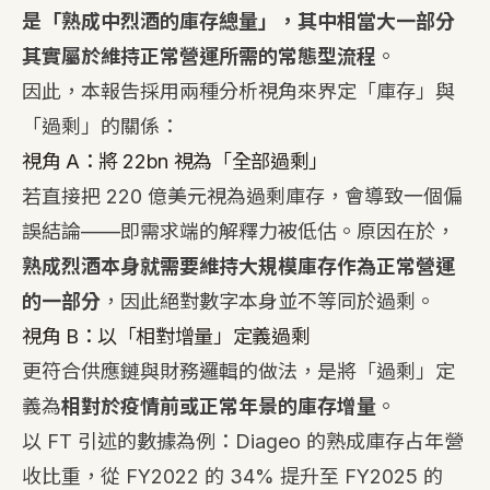
是「熟成中烈酒的庫存總量」，其中相當大一部分
其實屬於維持正常營運所需的常態型流程
。
因此，本報告採用兩種分析視角來界定「庫存」與
「過剩」的關係：
視角 A：將 22bn 視為「全部過剩」
若直接把 220 億美元視為過剩庫存，會導致一個偏
誤結論——即需求端的解釋力被低估。原因在於，
熟成烈酒本身就需要維持大規模庫存作為正常營運
的一部分
，因此絕對數字本身並不等同於過剩。
視角 B：以「相對增量」定義過剩
更符合供應鏈與財務邏輯的做法，是將「過剩」定
義為
相對於疫情前或正常年景的庫存增量
。
以 FT 引述的數據為例：Diageo 的熟成庫存占年營
收比重，從 FY2022 的 34% 提升至 FY2025 的