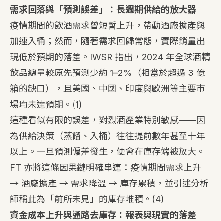
需求回落與「預測誤差」：長週期供給的放大器
疫情期間的飲酒需求曾短暫上升，帶動酒廠擴產與
加速入桶；然而，隨著需求回歸常態，實際銷量出
現低於預期的落差。IWSR 指出，2024 年全球酒精
飲品總量較原先預測少約 1–2%（相當於超過 3 億
箱的缺口），且美國、中國、印度與歐洲等主要市
場均未達預期。
(1)
這種看似有限的誤差，對烈酒產業特別敏感——因
為供給決策（蒸餾、入桶）往往提前數年甚至十年
以上。一旦預測偏差發生，便會在庫存端被放大。
FT 亦將這條因果鏈明確串連：疫情期間需求上升
→ 酒廠擴產 → 需求降溫 → 庫存累積，並引述分析
師稱此為「前所未見」的庫存堆積。
(4)
資金成本上升與通路去庫存：報表與現實的落差