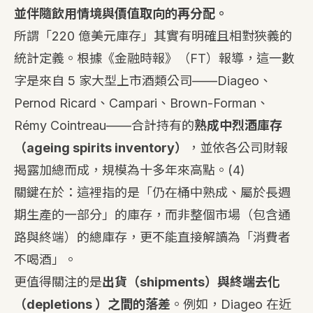
並伴隨飲用情境與價值取向的再分配。
所謂「220 億美元庫存」其實有明確且相對狹義的
統計定義。根據《金融時報》（FT）報導，這一數
字是來自 5 家大型上市酒類公司——Diageo、
Pernod Ricard、Campari、Brown-Forman、
Rémy Cointreau——合計持有的
熟成中烈酒庫存
（ageing spirits inventory）
，並依各公司財報
揭露加總而成，規模為十多年來高點。
(4)
關鍵在於：這裡指的是「仍在桶中熟成、屬於長週
期生產的一部分」的庫存，而非整個市場（包含通
路與終端）的總庫存，更不能直接解讀為「消費者
不喝酒」。
更值得關注的是
出貨（shipments）與終端去化
（depletions ）之間的落差
。例如，Diageo 在近