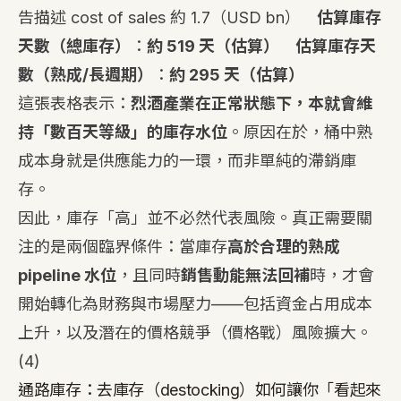
告描述 cost of sales 約 1.7（USD bn）
估算庫存
天數（總庫存）
：
約 519 天（估算）
估算庫存天
數（熟成/長週期）
：
約 295 天（估算）
這張表格表示：
烈酒產業在正常狀態下，本就會維
持「數百天等級」的庫存水位
。原因在於，桶中熟
成本身就是供應能力的一環，而非單純的滯銷庫
存。
因此，庫存「高」並不必然代表風險。真正需要關
注的是兩個臨界條件：當庫存
高於合理的熟成
pipeline 水位
，且同時
銷售動能無法回補
時，才會
開始轉化為財務與市場壓力——包括資金占用成本
上升，以及潛在的價格競爭（價格戰）風險擴大。
(4)
通路庫存：去庫存（destocking）如何讓你「看起來