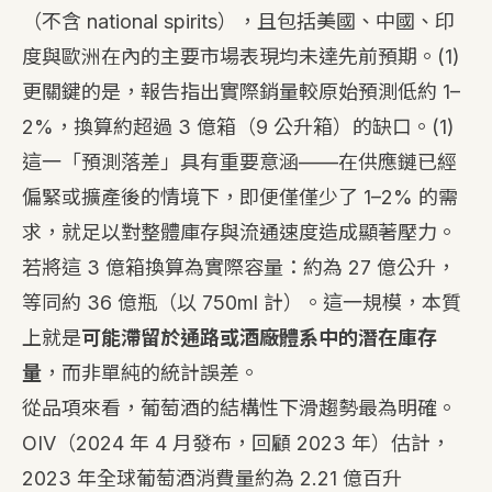
（不含 national spirits），且包括美國、中國、印
度與歐洲在內的主要市場表現均未達先前預期。
(1)
更關鍵的是，報告指出實際銷量較原始預測低約 1–
2%，換算約超過 3 億箱（9 公升箱）的缺口。
(1)
這一「預測落差」具有重要意涵——在供應鏈已經
偏緊或擴產後的情境下，即便僅僅少了 1–2% 的需
求，就足以對整體庫存與流通速度造成顯著壓力。
若將這 3 億箱換算為實際容量：約為 27 億公升，
等同約 36 億瓶（以 750ml 計）。這一規模，本質
上就是
可能滯留於通路或酒廠體系中的潛在庫存
量
，而非單純的統計誤差。
從品項來看，葡萄酒的結構性下滑趨勢最為明確。
OIV（2024 年 4 月發布，回顧 2023 年）估計，
2023 年全球葡萄酒消費量約為 2.21 億百升