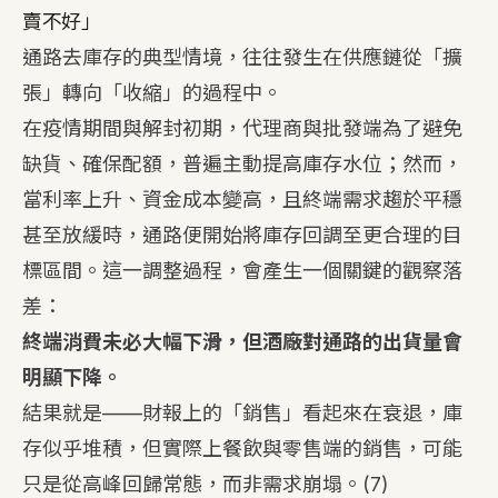
賣不好」
通路去庫存的典型情境，往往發生在供應鏈從「擴
張」轉向「收縮」的過程中。
在疫情期間與解封初期，代理商與批發端為了避免
缺貨、確保配額，普遍主動提高庫存水位；然而，
當利率上升、資金成本變高，且終端需求趨於平穩
甚至放緩時，通路便開始將庫存回調至更合理的目
標區間。這一調整過程，會產生一個關鍵的觀察落
差：
終端消費未必大幅下滑，但酒廠對通路的出貨量會
明顯下降。
結果就是——財報上的「銷售」看起來在衰退，庫
存似乎堆積，但實際上餐飲與零售端的銷售，可能
只是從高峰回歸常態，而非需求崩塌。
(7)