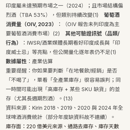
印度屬未達預期市場之一（2024）；且市場結構偏
烈酒（TBA 53%），但類別持續改變
(1)
葡萄酒
消費量（OIV, 2023）
：（OIV 報告未列印度為主
要葡萄酒消費市場）
(2)
其他可驗證訊號（品類/
行為）
：IWSR/酒業媒體長期看好印度成長與「印
度威士忌」等亮點，但公開量化逐年表仍不足
(1)
數據屬性
：產業估算
重要提醒：你如果要判斷「在地餐飲/經銷」是否
「不喝了」，單看「全產業庫存」很容易誤判；同
一時間可能出現「高庫存 + 某些 SKU 缺貨」的並
存（尤其長週期烈酒）。
(13)
資料來源：Kirin 2018、2019、2020 與 2024 年全
球啤酒消費統計（部分年度缺資料故不連續）。
庫存面：220 億美元來源、通路去庫存、庫存天數