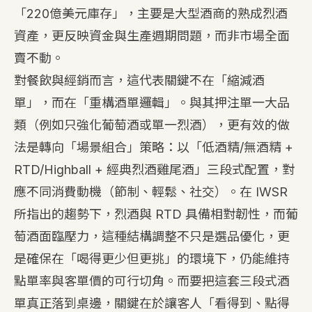
「220億美元庫存」，主要是大型酒商的熟成烈酒
資產，更反映資金與生產週期問題，而非市場全面
賣不動。
對餐飲與經銷而言，這代表關鍵不在「縮減酒
單」，而在「重構酒單邏輯」。與其押注單一大品
類（例如只強化葡萄酒或單一烈酒），更有效的做
法是轉向「場景組合」策略：以「低酒精/無酒精 +
RTD/Highball + 經典烈酒雞尾酒」三段式配置，對
應不同消費動機（節制、輕鬆、社交）。在 IWSR
所指出的趨勢下，烈酒與 RTD 具備相對韌性，而葡
萄酒面臨壓力，這種結構調整不只是選品優化，更
是確保在「喝得更少但更挑」的環境下，仍能維持
點單率與客單價的可行切角。而要把這套三段式酒
單真正落到桌邊，關鍵在於讓客人「看得到、點得