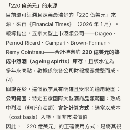
「220 億美元」的來源
目前最可追溯且定義最清楚的「220 億美元」來
源，來自《Financial Times》（2026 年 1 月）。
報導指出，五家大型上市酒類公司——Diageo、
Pernod Ricard、Campari、Brown-Forman、
Rémy Cointreau——合計持有約
220 億美元的熟
成中烈酒（ageing spirits）庫存
，且該水位為十
多年來高點，數據係依各公司財報揭露彙整而成。
(4)
關鍵在於，這個數字具有明確且受限的適用範圍：
公司範圍
：特定五家國際大型酒商
品類範圍
：熟成
中烈酒（非所有酒類）
會計計算方式
：通常以成本
（cost basis）入帳，而非市場價值
因此，「220 億美元」的正確使用方式，是將其視