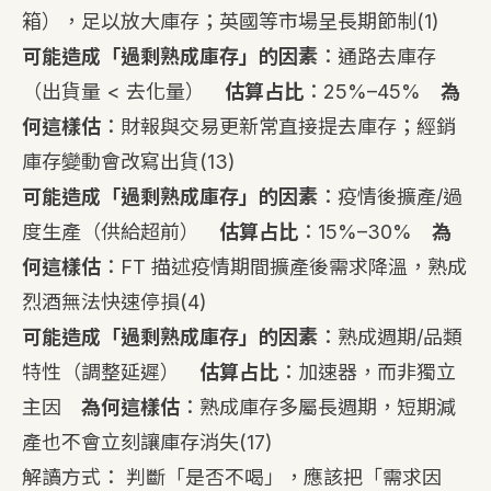
箱），足以放大庫存；英國等市場呈長期節制
(1)
可能造成「過剩熟成庫存」的因素
：通路去庫存
（出貨量 < 去化量）
估算占比
：25%–45%
為
何這樣估
：財報與交易更新常直接提去庫存；經銷
庫存變動會改寫出貨
(13)
可能造成「過剩熟成庫存」的因素
：疫情後擴產/過
度生產（供給超前）
估算占比
：15%–30%
為
何這樣估
：FT 描述疫情期間擴產後需求降溫，熟成
烈酒無法快速停損
(4)
可能造成「過剩熟成庫存」的因素
：熟成週期/品類
特性（調整延遲）
估算占比
：加速器，而非獨立
主因
為何這樣估
：熟成庫存多屬長週期，短期減
產也不會立刻讓庫存消失
(17)
解讀方式： 判斷「是否不喝」，應該把「需求因