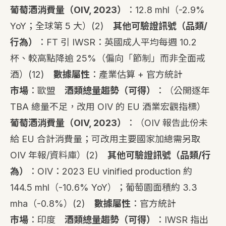
葡萄酒消費量（OIV, 2023）
：12.8 mhl（-2.9%
YoY；全球第 5 大）
(2)
其他可驗證訊號（品類/
行為）
：FT 引 IWSR：英國成人平均每週 10.2
杯、較高點降逾 25%（偏向「節制」而非全面戒
酒）
(12)
數據屬性
：產業估算 + 官方統計
市場
：歐盟
酒類總量趨勢（可得）
：（公開逐年
TBA 總量不足，改用 OIV 的 EU 酒業宏觀指標）
葡萄酒消費量（OIV, 2023）
：（OIV 報告此份未
給 EU 合計消費量；可改用主要國家加總需另取
OIV 年報/資料庫）
(2)
其他可驗證訊號（品類/行
為）
：OIV：2023 EU vinified production 約
144.5 mhl（-10.6% YoY）；葡萄園面積約 3.3
mha（-0.8%）
(2)
數據屬性
：官方統計
市場
：印度
酒類總量趨勢（可得）
：IWSR 指出