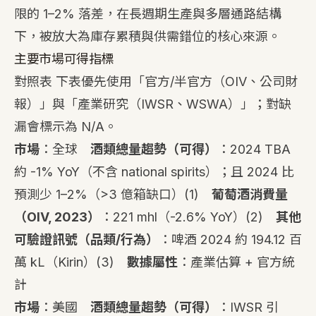
限的 1–2% 落差，在長週期生產與多層通路結構
下，被放大為庫存累積與供需錯位的核心來源。
主要市場可得指標
對照表 下表優先使用「官方/半官方（OIV、公司財
報）」與「產業研究（IWSR、WSWA）」；對缺
漏會標示為 N/A。
市場
：全球
酒類總量趨勢（可得）
：2024 TBA
約 -1% YoY（不含 national spirits）；且 2024 比
預測少 1–2%（>3 億箱缺口）
(1)
葡萄酒消費量
（OIV, 2023）
：221 mhl（-2.6% YoY）
(2)
其他
可驗證訊號（品類/行為）
：啤酒 2024 約 194.12 百
萬 kL（Kirin）
(3)
數據屬性
：產業估算 + 官方統
計
市場
：美國
酒類總量趨勢（可得）
：IWSR 引