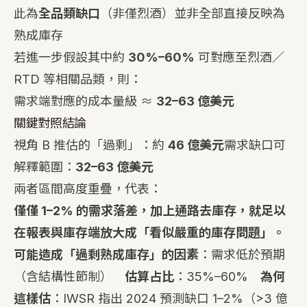
此為
全品類缺口
（非僅烈酒）並非全部直接反映為
熟成庫存
若進一步假設其中約
30%–60%
可對應至烈酒／
RTD 等相關品類，則：
需求端對應的成本量級 ≈
32–63 億美元
關鍵對照結論
視角 B 推估的「過剩」：約
46 億美元
需求缺口可
解釋範圍：
32–63 億美元
兩者區間高度重疊，代表：
僅僅 1–2% 的需求落差，加上通路去庫存，就足以
在報表與庫存端放大成「看似嚴重的庫存問題」。
可能造成「過剩熟成庫存」的因素
：需求低於預期
（含結構性節制）
估算占比
：35%–60%
為何
這樣估
：IWSR 指出 2024 預測缺口 1–2%（>3 億