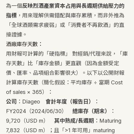
為一個
反映烈酒產業資本占用與長週期供給壓力的
指標
，用來理解供需錯配與庫存累積，而非外推為
「全球酒類需求疲弱」或「消費者不再飲酒」的直
接證據。
酒廠庫存天數：
用財報可計算的「硬指標」 對經銷/代理來說，「庫
存天數」比「庫存金額」更直觀（因為金額受定
價、匯率、品項組合影響很大）。以下以公開財報
計算庫存天數（簡化假設：平均庫存 ÷ 當期 Cost
of sales × 365）：
公司
：Diageo
會計年度（報告日）
：
FY2024（2024/06/30）
總庫存（期末）
：
9,720（USD m）
其中熟成/長週期
：Maturing
7,832（USD m）；且「>1 年可用」maturing