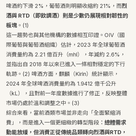
啤酒約下滑 2%，葡萄酒則明顯收縮約 21%，而
烈
酒與 RTD（即飲調酒）則是少數仍展現相對韌性的
板塊
。
(1)
這一趨勢也與其他機構的數據相互印證。OIV（國
際葡萄與葡萄酒組織）估計，2023 年全球葡萄酒
消費量約為 2.21 億百升（mhl），年減約 2.6%，
並指出自 2018 年以來已進入一條相對穩定的下行
軌跡。
(2)
啤酒方面，麒麟（Kirin）統計顯示，
2024 年全球啤酒消費量約為 1.9412 億千公升
（kL），且對前一年度數據進行了修正，反映整體
市場仍處於溫和調整之中。
(3)
綜合來看，當前酒類市場並非走向「全面緊縮消
費」，而是進入一個更細緻的轉型階段：
總體需求
動能放緩，但消費正從傳統品類轉向烈酒與RTD，