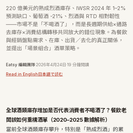
220 億美元的熟成烈酒庫存、IWSR 2024 年 1–2%
預測缺口、葡萄酒 -21%、烈酒與 RTD 相對韌性
——市場不是「不喝酒了」，而是長週期供給×通路
去庫存×消費結構轉移共同放大的錯位現象。為餐飲
與經銷盤點需求、在庫、出貨／去化的真正關係，
並提出「場景組合」酒單策略。
Eatsy 編輯團隊
·
2026年4月24日
·
19 分鐘閱讀
Read in English
日本語で読む
全球酒類庫存增加是否代表消費者不喝酒了？餐飲老
闆該如何重構酒單（2020–2025 數據解析）
當前全球酒類庫存攀升，特別是「熟成烈酒」的累