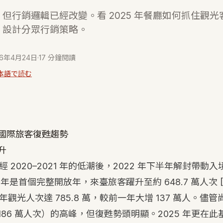
但行銷邏輯已經改變。看 2025 年餐廳如何抓住觀
，設計分眾行銷策略。
26年4月24日
·
17 分鐘閱讀
本語で読む
國際旅客復甦趨勢
升
 2020–2021 年的低潮後，2022 年下半年解封帶動
023 年是首個完整開放年，來臺旅客躍升至約 648.7 萬人次
觀光人次達 785.8 萬，較前一年大增 137 萬人。儘管尚
,186 萬人次）的高峰，但復甦勢頭明顯。2025 年更在