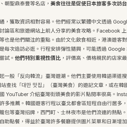
、朝聖鼎泰豐等名店，
美食往往是促使日本旅客多次訪台
通，獲取資訊相對容易。他們經常以繁體中文透過 Googl
討論區和旅遊網站上前人分享的美食攻略。Facebook 
等也是他們關注的重點。由於文化飲食相近，港澳遊客對
是每次造訪必逛。行程安排彈性隨興，可能透過 Google
嘗試。
他們特別重視性價比
，評價高、價格親民的店家最
起一股「反向韓流」臺灣遊潮。他們主要使用韓語渠道搜
 入口網站查找「대만 맛집」（臺灣美食）的遊記文章，或在
YouTuber 介紹臺灣街頭美食的影片點閱率很高。Instag
集許多推薦。韓國遊客行程以臺北都會區短程自由行居多
籠包等臺灣招牌，西門町、士林夜市是他們流連的熱點。
自助點餐，得益於臺灣許多餐廳提供圖片菜單和日漸增加