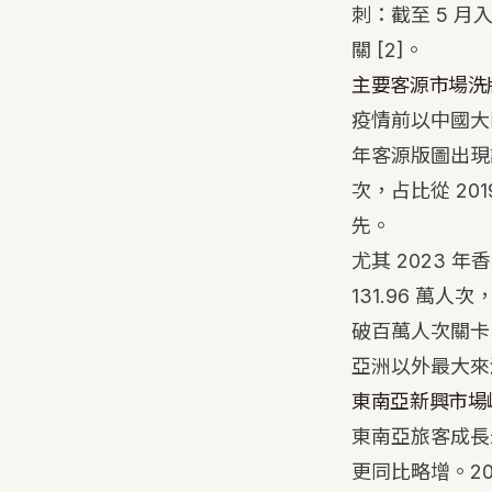
刺：截至 5 月
關
[2]
。
主要客源市場洗
疫情前以中國大陸
年客源版圖出現調
次，占比從 2
先。
尤其 2023 
131.96 萬人
破百萬人次關卡。
亞洲以外最大來
東南亞新興市場
東南亞旅客成長
更同比略增。20