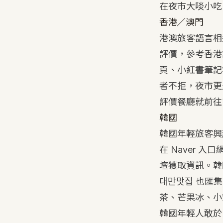
在夜市大啖小吃
香港／澳門
港澳旅客語言相
評價，參考香港
頁、小紅書筆記
者不拒，夜市更
評價餐廳就前往
韓國
韓國年輕旅客興
在 Naver
壇獲取資訊。韓國 
대만맛집 也匯
茶、芒果冰、小
韓國年輕人敢於