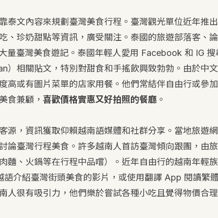
靠泰文內容來規劃臺灣美食行程。臺灣觀光單位近年推出
吃、珍奶甜點等資訊，廣受關注。泰國的旅遊部落客、論
有大量臺灣美食遊記。泰國年輕人愛用 Facebook 和 IG 搜
（Taiwan）相關貼文，特別對甜食和手搖飲興致勃勃。由於
度高或有圖片菜單的店家用餐。他們常結伴自由行或參加
美食兼顧，
喜歡價格實惠又好拍照的餐廳
。
客源，資訊獲取仰賴越南語媒體和社群分享。當地旅遊網站、
討論臺灣行程美食。許多越南人首訪臺灣傾向跟團，由旅
肉麵、火鍋等在行程中品嚐）。近年自由行的越南年輕族
e 上越語介紹臺灣街頭美食的影片，或使用翻譯 App 閱讀
南人很有吸引力，他們樂於嘗試各種小吃且覺得物價合理