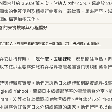
合計約 350.9 萬人次，佔總人次約 45%，遠高於 2019
國家的免簽便利及積極行銷奏效，菲律賓、馬來西亞、越
源結構更加多元化。
客的美食搜尋與行程偏好
能用的 AI，有哪些真的值得試？一份清單（含「先別碰」那幾個）
在安排行程時，「
吃什麼、去哪裡吃
」都是關注重點，但
以下概述主要客源旅客在搜尋臺灣餐廳資訊與規劃美食行
碑與體驗真實度。他們常透過日文媒體和網路資訊尋找臺灣
gle 或 Yahoo!、閱讀日本旅遊部落客的臺灣美食分享、觀看
nstagram、X 等社群上標籤如 #台湾旅行、#台北グルメ 
本遊客偏好曾有日文介紹或菜單的店家。他們行程多以自