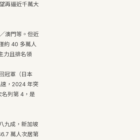
年有望再逼近千萬大
港／澳門等。但近
約 40 多萬人
是主力且排名領
重回冠軍（日本
迅速，2024 年突
次名列第 4，是
前八九成，新加坡
6.7 萬人次居第