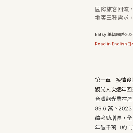
國際旅客回流，
地客三種需求
Eatsy 編輯團隊
·
20
Read in English
日
第一章 疫情後
觀光人次逐年回
台灣觀光業在歷經
89.6 萬。2
續強勁增長，全年
年破千萬（約 1