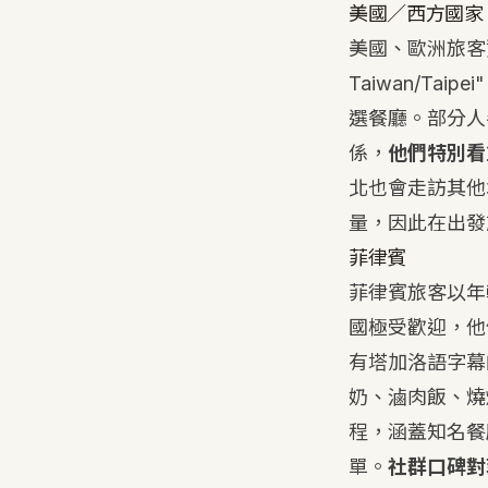
美國／西方國家
美國、歐洲旅客資訊來
Taiwan/Taip
選餐廳。部分人
係，
他們特別看
北也會走訪其他
量，因此在出發
菲律賓
菲律賓旅客以年
國極受歡迎，他
有塔加洛語字幕
奶、滷肉飯、燒
程，涵蓋知名餐
單。
社群口碑對