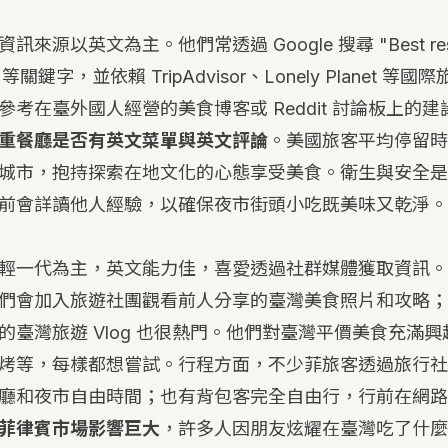
源以英文為主。他們常透過 Google 搜尋 "Best restau
ei" 等關鍵字，並依賴 TripAdvisor、Lonely Planet 
參考在臺外國人經營的美食博客或 Reddit 討論板上的
重餐廳是否有英文菜單與英文評論
。美國旅客平均停留時
城市，抱持探索在地文化的心態享受美食。衛生與安全是
前會詳讀他人經驗，以確保夜市街頭小吃既美味又乾淨。
輕一代為主，英文能力佳，喜愛透過社群媒體獲取資訊。Fac
們會加入旅遊社團觀看前人分享的臺灣美食照片和攻略；You
的臺灣旅遊 Vlog 也很熱門。他們對臺灣平價美食充滿
烤等，每樣都想嘗試。行程方面，不少菲旅客透過旅行社
廳和夜市自由時間；也有背包客完全自由行，行前在網路
菲律賓市場影響巨大
，許多人因朋友炫耀在臺灣吃了什麼