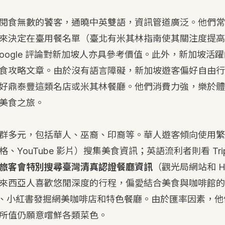
閱食無數的饕客，通曉中英雙語，資訊管道廣泛。他們常
來決定在臺用餐名單（臺北有米其林指南使其關注度提高
sor、Google 評論對新加坡人亦具參考價值。此外，新加坡
食攻略文章。由於沒有語言障礙，新加坡遊客偏好自由行
好鼎泰豐這類名店或米其林餐廳。他們消費力強，樂於體
美食之旅。
群多元，包括華人、巫裔、印裔等。華人遊客傾向使用繁
YouTube 影片）搜集美食資訊；英語流利者則看 TripAd
旅客會特別搜尋臺灣清真認證餐廳資訊
（觀光局網站和 Ha
來西亞人喜歡悠閒深度的行程，偏愛結合美食與咖啡館的
gram、小紅書發掘網美咖啡店和特色餐廳。由於匯率因素，
所值仍願意嚐鮮各類菜色。