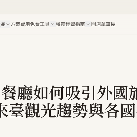
產品
方案費用
免費工具
餐廳經營指南
開店萬事屋
25 餐廳如何吸引外國
來臺觀光趨勢與各國