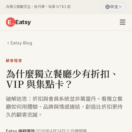
中文
為獨立餐廳而生・無月費，每筆 NT$3 起
Eatsy
Eatsy Blog
顧客經營
為什麼獨立餐廳少有折扣、
VIP 與集點卡？
破解迷思：折扣與會員系統並非萬靈丹。看獨立餐
廳如何用體驗、品牌與情感連結，創造比折扣更持
久的顧客忠誠。
Eatsy 編輯團隊
·
2026年4月24日
·
3 分鐘閱讀