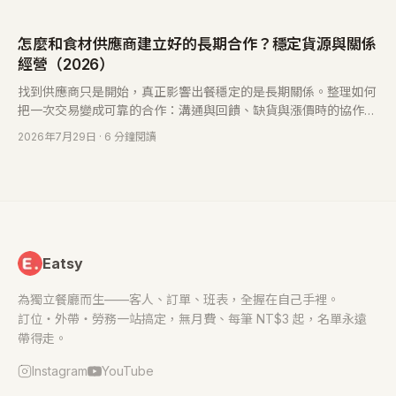
怎麼和食材供應商建立好的長期合作？穩定貨源與關係
經營（2026）
找到供應商只是開始，真正影響出餐穩定的是長期關係。整理如何
把一次交易變成可靠的合作：溝通與回饋、缺貨與漲價時的協作、
集中或分散的取捨，以及什麼時候該換供應商。
2026年7月29日
· 6 分鐘閱讀
Eatsy
為獨立餐廳而生——客人、訂單、班表，全握在自己手裡。
訂位・外帶・勞務一站搞定，無月費、每筆 NT$3 起，名單永遠
帶得走。
Instagram
YouTube