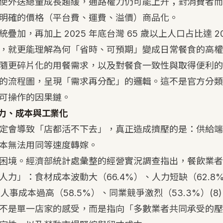
使外送總量成長趨緩，通路權力仍可能上升；對消費者而
明確的價格（平台費、運費、溢價）商品化。
疊加，再加上 2025 年底台灣 65 歲以上人口占比達 2
，就更能理解為何「省時、可預期」變成日常餐食的高權
隨更碎片化的用餐需求，以及對餐食一致性與取得便利的
的流程圖，呈現「需求再分配」的邏輯。這不是官方分類
可操作的因果鏈。
力、成本與工業化
定會導致「店都活不下去」，真正造成擠壓的是：供給端
本無法用同等速度轉嫁。
困境。經濟部統計處彙整的經營實況調查指出，餐飲業者
人力」：食材成本波動大（66.4%）、人力短缺（62.8
人事成本過高（58.5%）、同業競爭激烈（53.3%）
(8)
不是單一店家的感受，而是指向「多數業者共同承受的壓