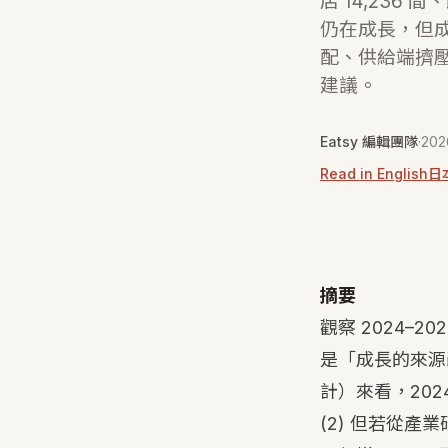
店 14,236 
仍在成長，但
配、供給端擠
建議。
Eatsy 編輯團隊
·
20
Read in English
日
摘要
觀察 2024–
是「成長的來源
計）來看，2024
(2)
但若從產業研