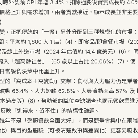
，同時外食類 CPI 年增 3.4%，扣除通膨後實質成長約 4.
價格上升與需求增加，兩者貢獻接近，顯示成長並非主要
)
變，正把傳統的「一餐」另外分配到三種規模化的市場：
；平均約 1,600 人 1 店）
(4)
、即食品/即食餐市場（202
及線上外送市場（2024 年估值約 14.4 億美元）
(6)
。 
式跨入「超高齡社會」（65 歲以上占比 20.06%）
(7)
，使
日常餐食決策中比重上升。
型的「高成本＋高變動」夾擊：食材與人力壓力仍是業者
動 66.4%、人力短缺 62.8%、人員流動率高 57% 及上
成本過高等）
(8)
，勞動部的職位空缺調查也顯示餐飲業進入率
，反映「進得來、留不住」的結構性難題。
幾年不是「整體餐飲全面大好」，而是競爭會集中在兩端
化）與目的型體驗（可被清楚敘事與差異化）更容易吸收