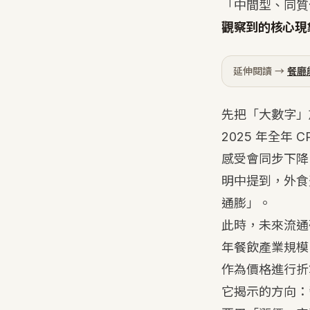
「中間型、同質
觀察到的核心現
延伸閱讀 →
餐廳
先把「大數字」放
2025 年全年
感受會同步下降。
明中提到，外食費
通膨」。
此時，未來流通
年餐飲產業規模 9
作為價格進行折
它揭示的方向：