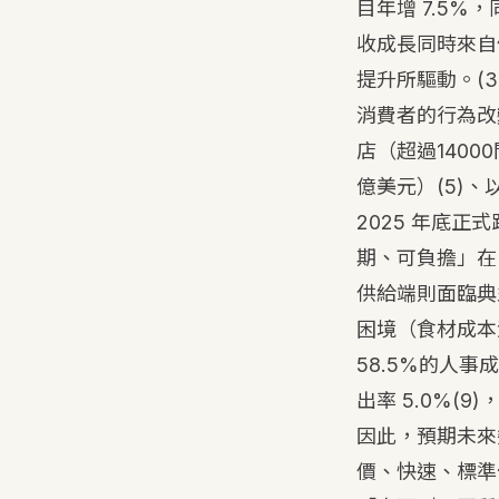
目年增 7.5%
收成長同時來自
提升所驅動。
(3
消費者的行為改
店（超過14000間
億美元）
(5)
、以
2025 年底正
期、可負擔」在
供給端則面臨典
困境（食材成本波
58.5%的人事
出率 5.0%
(9)
因此，預期未來
價、快速、標準