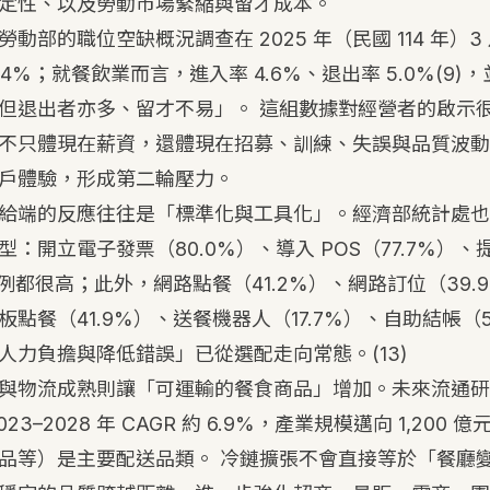
定性、以及勞動市場緊縮與留才成本。
動部的職位空缺概況調查在 2025 年（民國 114 年）
.4%；就餐飲業而言，進入率 4.6%、退出率 5.0%
(9)
，
但退出者亦多、留才不易」。 這組數據對經營者的啟示
不只體現在薪資，還體現在招募、訓練、失誤與品質波動
戶體驗，形成第二輪壓力。
給端的反應往往是「標準化與工具化」。經濟部統計處也
：開立電子發票（80.0%）、導入 POS（77.7%）
比例都很高；此外，網路點餐（41.2%）、網路訂位（39
點餐（41.9%）、送餐機器人（17.7%）、自助結帳（
人力負擔與降低錯誤」已從選配走向常態。
(13)
與物流成熟則讓「可運輸的餐食商品」增加。未來流通研
23–2028 年 CAGR 約 6.9%，產業規模邁向 1,200
品等）是主要配送品類。 冷鏈擴張不會直接等於「餐廳