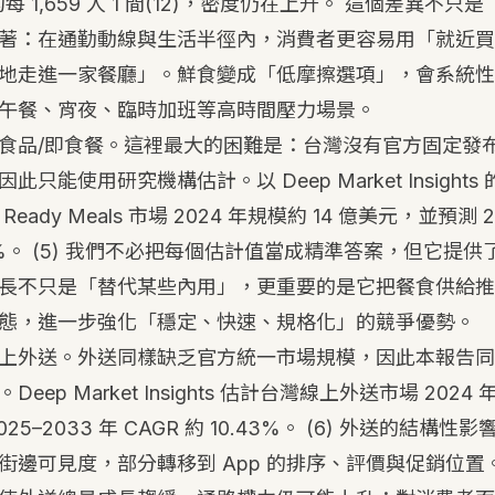
每 1,659 人 1 間
(12)
，密度仍在上升。 這個差異不只是
著：在通勤動線與生活半徑內，消費者更容易用「就近買
地走進一家餐廳」。鮮食變成「低摩擦選項」，會系統性
午餐、宵夜、臨時加班等高時間壓力場景。
食品/即食餐。這裡最大的困難是：台灣沒有官方固定發
只能使用研究機構估計。以 Deep Market Insight
ady Meals 市場 2024 年規模約 14 億美元，並預測 20
6%。
(5)
我們不必把每個估計值當成精準答案，但它提供
長不只是「替代某些內用」，更重要的是它把餐食供給推
態，進一步強化「穩定、快速、規格化」的競爭優勢。
上外送。外送同樣缺乏官方統一市場規模，因此本報告同
ep Market Insights 估計台灣線上外送市場 2024 年
5–2033 年 CAGR 約 10.43%。
(6)
外送的結構性影
街邊可見度，部分轉移到 App 的排序、評價與促銷位置