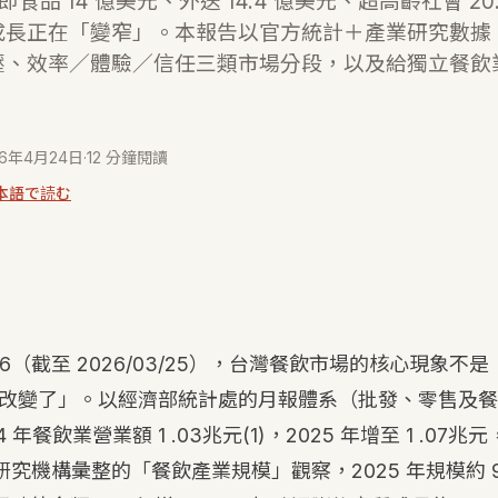
間、即食品 14 億美元、外送 14.4 億美元、超高齡社會 2
成長正在「變窄」。本報告以官方統計＋產業研究數據
壓、效率／體驗／信任三類市場分段，以及給獨立餐飲
26年4月24日
·
12 分鐘閱讀
本語で読む
2026（截至 2026/03/25），台灣餐飲市場的核心現象
改變了」。以經濟部統計處的月報體系（批發、零售及餐
 年餐飲業營業額 1 .03兆元
(1)
，2025 年增至 1 .07兆
究機構彙整的「餐飲產業規模」觀察，2025 年規模約 9,