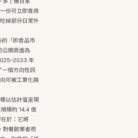
「多了幾百家
一份可立即食用
吃掉部分日常外
布的「即食品市
s 的公開頁面為
25–2033 年
了一個方向性訊
向可被工業化與
樣以估計值呈現
規模約 14.4 億
響在於：它將
。對餐飲業者而