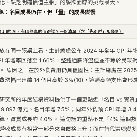
化、缺乏明確價值主張」的餐飲面臨的挑戰最大。
象：名目成長仍在，但「量」的成長變慢
能用的 AI，有哪些真的值得試？一份清單（含「先別碰」那幾個）
在同一張桌上看，主計總處公布 2024 年全年 CPI 年增率
 CPI 年增率回落至 1.66%，整體通膨降溫但並不等於民
 原因之一在於外食費用仍具僵固性：主計總處在 2025 年
漲幅已連續 14 個月高於 3%
(10)
，這類高頻支出會形
研究所的年度結構資料提供了一個更貼近「名目 vs 實質」
,097 億元、名目年增 7.5%；同年外食類 CPI 年增 3.
算，實質成長約 4.0%。 這句話的重點不是「4% 這個
營收成長有相當一部分來自價格上升；而在替代選項變多