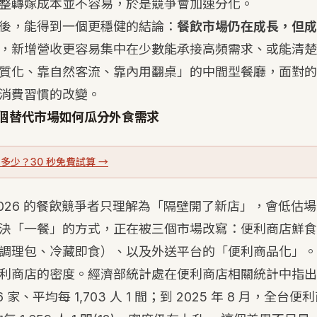
整轉嫁成本並不容易，於是競爭會加速分化。
後，能得到一個更穩健的結論：
餐飲市場仍在成長，但成
，新增營收更容易集中在少數能承接高頻需求、或能清楚
質化、靠自然客流、靠內用翻桌」的中間型餐廳，面對的
消費習慣的改變。
個替代市場如何瓜分外食需求
多少？30 秒免費試算 →
–2026 的餐飲競爭者只理解為「隔壁開了新店」，會低估
決「一餐」的方式，正在被三個市場改寫：便利商店鮮食
調理包、冷藏即食）、以及外送平台的「便利商品化」。
利商店的密度。經濟部統計處在便利商店相關統計中指出，
6 家、平均每 1,703 人 1 間；到 2025 年 8 月，全台