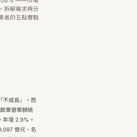
0.06% ——市場
，拆解需求再分
業者的五點實戰
不是「不成長」，而
飲業營業額統
元，年增 2.9%。
097 億元、名