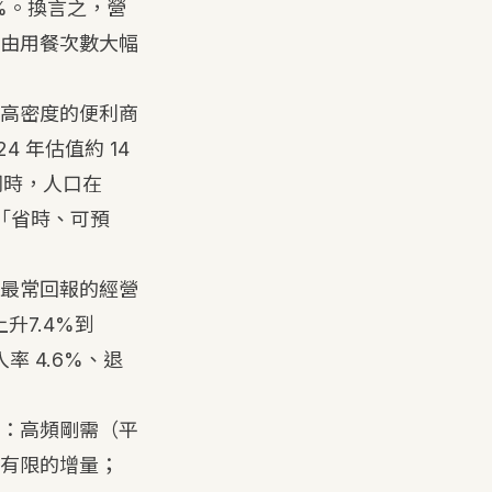
0%。換言之，營
由用餐次數大幅
高密度的便利商
4 年估值約 14
同時，人口在
「省時、可預
最常回報的經營
升7.4%到
 4.6%、退
：高頻剛需（平
有限的增量；