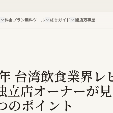
ス
料金プラン
無料ツール
経営ガイド
開店万事屋
26年 台湾飲食業界レ
独立店オーナーが見
 つのポイント