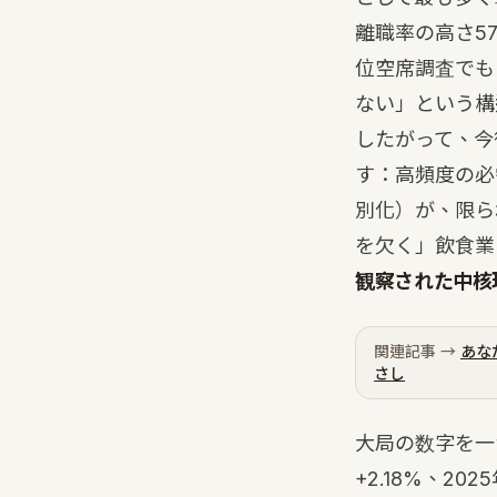
離職率の高さ57
位空席調査でも、
ない」という構
したがって、今
す：高頻度の必
別化）が、限ら
を欠く」飲食業
観察された中核
関連記事 →
あな
さし
大局の数字を一
+2.18%、2