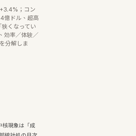
+3.4%；コン
.4億ドル、超高
「狭くなってい
、効率／体験／
言を分解しま
の中核現象は「成
部統計処の月次