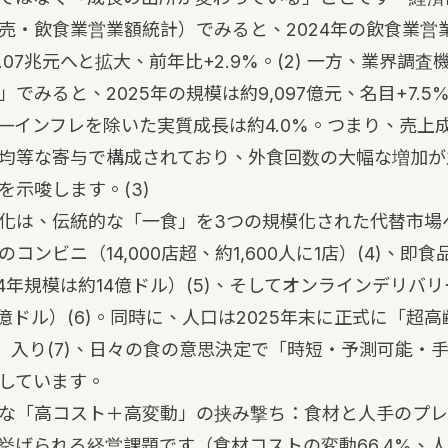
売・飲食業営業額統計）でみると、2024年の飲食業営業額
1.07兆元へと拡大、前年比+2.9%。
(2)
一方、業界調査
でみると、2025年の規模は約9,097億元、名目+7.
4%——インフレを除いた実質成長は約4.0%。つまり、売
均等な寄与で構成されており、外食回数の大幅な増加が
を示唆します。
(3)
化は、伝統的な「一食」を3つの規模化された代替市場
コンビニ（14,000店超、約1,600人に1店）
(4)
、即食
4年規模は約14億ドル）
(5)
、そしてオンラインデリバリー
4億ドル）
(6)
。同時に、人口は2025年末に正式に「超高
%）入り
(7)
、日々の食の意思決定で「時短・予測可能・
しています。
な「高コスト＋高変動」の挟み撃ち：食材と人手のプレ
挙げられる経営課題です（食材コストの変動66.4%、人手