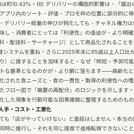
Rは約10.43%。
(6)
デリバリーの構造的影響は、「露出
アプリ内のソート、評価、プロモ枠の位置に部分的に移
、デリバリー総量の伸びが鈍化しても、チャネル権力は
味し、消費者にとっては「利便性」の価値が、より明確
料、配送料、サーチャージ）として商品化されることを
システムを重ね、さらに2025年末に65歳以上人口比が2
り）に達することを加味すると、なぜ「時短・予測可能
トな基準となるのかが、より腑に落ちます——高齢化と
化された食ニーズと、食の一貫性・取得の利便性への嗜
たフロー図で「需要の再配分」のロジックを示します。
化した現象を行動可能な因果連鎖に整理するためのもの
人手・コスト・工業化
ても「店がやっていけない」と直結はしません。本当の
同時に進行し、それを同じ速度で価格転嫁できないこと