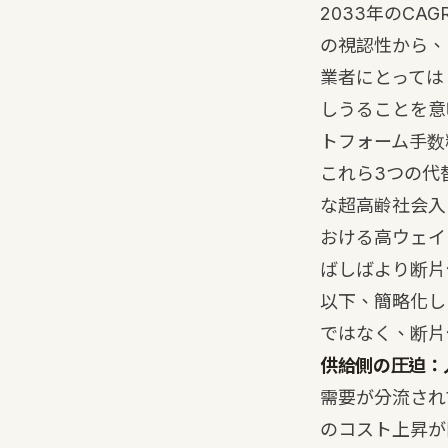
2033年のCAG
の視認性から、
業者にとっては
しうることを意
トフォーム手数
これら3つの代替
な超高齢社会入
おける高ウェイ
ばしばより断片
以下、簡略化し
ではなく、断片
供給側の圧迫：
需要が分流され
のコスト上昇が