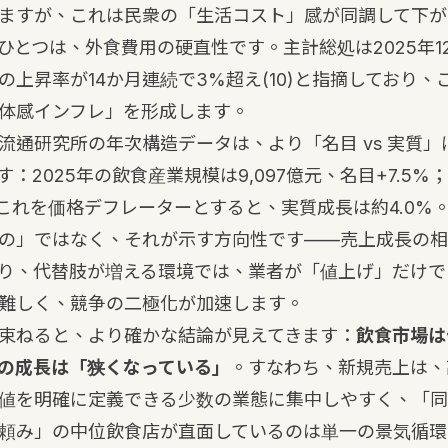
ますが、これは民衆の「生活コスト」感が同調して下が
ひとつは、外食費用の硬直性です。主計総処は2025年1
の上昇率が14か月連続で3%超え
(10)
と指摘しており、
体感インフレ」を形成します。
流通研究所の年次構造データは、より「名目 vs 実質
：2025年の飲食産業規模は9,097億元、名目+7.5%；
これを価格デフレーターとすると、実質成長は約4.0%
の」ではなく、それが示す方向性です——売上成長の相
り、代替肢が増える環境では、業者が「値上げ」だけで
難しく、競争の二極化が加速します。
束ねると、より確かな結論が見えてきます：
飲食市場は
の成長は「狭くなっている」
。すなわち、新規売上は、
値を明確に定義できる少数の業態に集中しやすく、「同
頼み」の中位飲食店が直面しているのは単一の景気循環