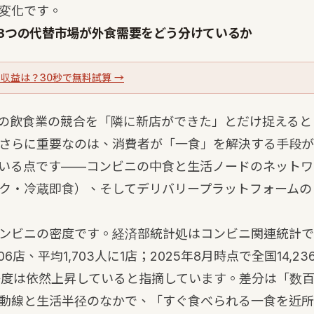
変化です。
3つの代替市場が外食需要をどう分けているか
収益は？30秒で無料試算 →
26年の飲食業の競合を「隣に新店ができた」とだけ捉える
さらに重要なのは、消費者が「一食」を解決する手段が
いる点です——コンビニの中食と生活ノードのネットワ
ク・冷蔵即食）、そしてデリバリープラットフォームの
ンビニの密度です。経済部統計処はコンビニ関連統計で、
06店、平均1,703人に1店；2025年8月時点で全国14,236
密度は依然上昇していると指摘しています。差分は「数
動線と生活半径のなかで、「すぐ食べられる一食を近所