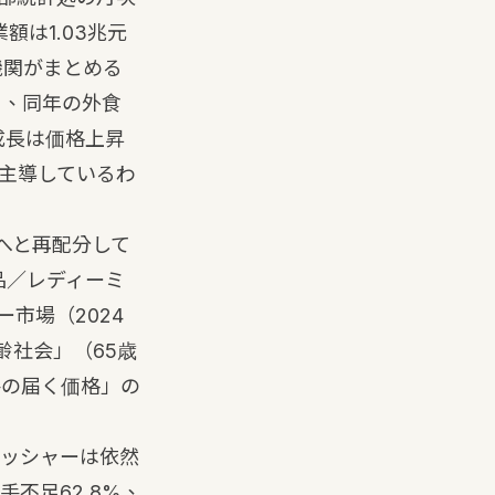
は1.03兆元
機関がまとめる
5%、同年の外食
上成長は価格上昇
主導しているわ
へと再配分して
品／レディーミ
市場（2024
齢社会」（65歳
手の届く価格」の
ッシャーは依然
不足62.8%、