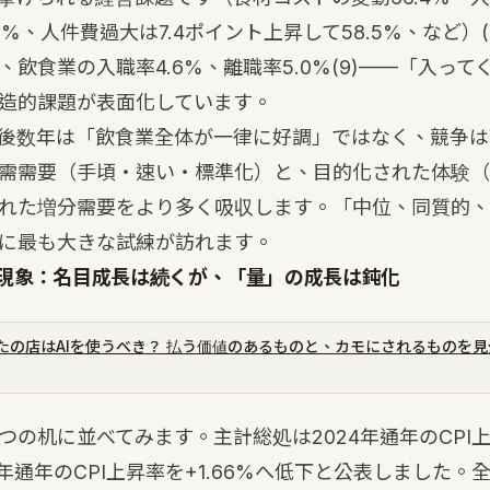
%、人件費過大は7.4ポイント上昇して58.5%、など）
飲食業の入職率4.6%、離職率5.0%
(9)
——「入って
造的課題が表面化しています。
後数年は「飲食業全体が一律に好調」ではなく、競争は
需需要（手頃・速い・標準化）と、目的化された体験（
れた増分需要をより多く吸収します。「中位、同質的、
に最も大きな試練が訪れます。
現象：名目成長は続くが、「量」の成長は鈍化
たの店はAIを使うべき？ 払う価値のあるものと、カモにされるものを
つの机に並べてみます。主計総処は2024年通年のCPI
025年通年のCPI上昇率を+1.66%へ低下と公表しました