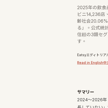
2025年の飲食
ビニ14,23
齢社会20.0
る」。公式統
信頼の3類セ
す。
Eatsyエディトリア
Read in English
中
サマリー
2024〜202
長していない」