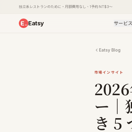
独立系レストランのために・月額費用なし、1予約 NT$3〜
Eatsy
サービ
Eatsy Blog
市場インサイト
20
ー｜
き 5