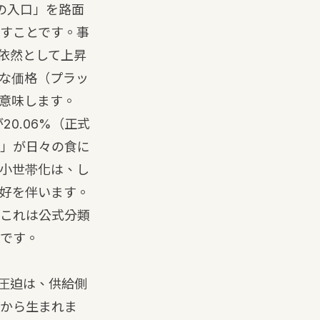
の入口」を路面
すことです。事
依然として上昇
な価格（プラッ
意味します。
0.06%（正式
」が日々の食に
小世帯化は、し
好を伴います。
これは公式分類
です。
圧迫は、供給側
から生まれま