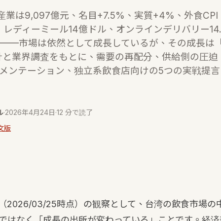
産業は9,097億元、名目+7.5%、実質+4%、外食CPI 
6店、レディーミール14億ドル、オンラインデリバリー14
6%——市場は依然として成長しているが、その成長は
計と業界調査をもとに、需要の再配分、供給側の圧迫
グメンテーション、独立系飲食店向けの5つの実戦提
ル
·
2026年4月24日
·
12 分で読了
文版
6年（2026/03/25時点）の観察として、台湾の飲食市場
ではなく「成長の出所が変わっている」ことです。経済