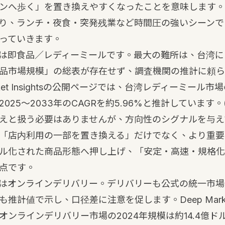
ンへ歩く」を置き換えやすくなったことを意味します。
り、ランチ・夜食・突発残業など時間圧の強いシーンで
っていきます。
は即食品／レディーミールです。最大の難所は、台湾に
品市場規模」の総表が存在せず、調査機関の推計に頼ら
rket Insightsの公開ページでは、台湾レディーミール市
2025〜2033年のCAGRを約5.96%と推計しています。
えと扱う必要はありませんが、方向性のシグナルを与え
「店内利用の一部を置き換える」だけでなく、より重要
ル化された商品形態へ押し上げ、「安定・高速・規格化
点です。
はオンラインデリバリー。デリバリーも公式の統一市場
推計値で示し、口径差に注意を促します。Deep Market I
ンラインデリバリー市場の2024年規模は約14.4億ドル