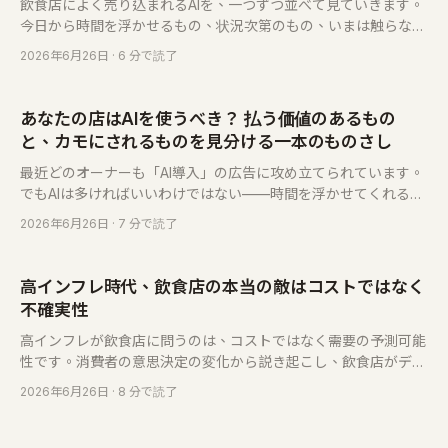
飲食店によく売り込まれるAIを、一つずつ並べて見ていきます。
今日から時間を浮かせるもの、状況次第のもの、いまは触らない
ほうがいいもの。それぞれにやさしい言葉の判断をつけました。
2026年6月26日
· 6 分で読了
これに沿って選ぶだけです。
あなたの店はAIを使うべき？ 払う価値のあるもの
と、カモにされるものを見分ける一本のものさし
最近どのオーナーも「AI導入」の広告に攻め立てられています。
でもAIは多ければいいわけではない——時間を浮かせてくれるも
のもあれば、名前を変えただけのカモ商法もある。この記事は一
2026年6月26日
· 7 分で読了
本のものさしを渡します。三つの問いで見分けがつき、しかも一
番リスクが低く、最初に試すべき一歩も教えます。
高インフレ時代、飲食店の本当の敵はコストではなく
不確実性
高インフレが飲食店に問うのは、コストではなく需要の予測可能
性です。消費者の意思決定の変化から説き起こし、飲食店がデポ
ジット・リマインダー・持ち出せる顧客リスト・会員で不確実性
2026年6月26日
· 8 分で読了
を管理可能な変数へ収斂させる方法、そして予約システムがなぜ
その対応の基盤ツールになったのかを論じます。Eatsy は独立系
飲食店のために——従量課金・1 件 NT$3 から・月額なし。