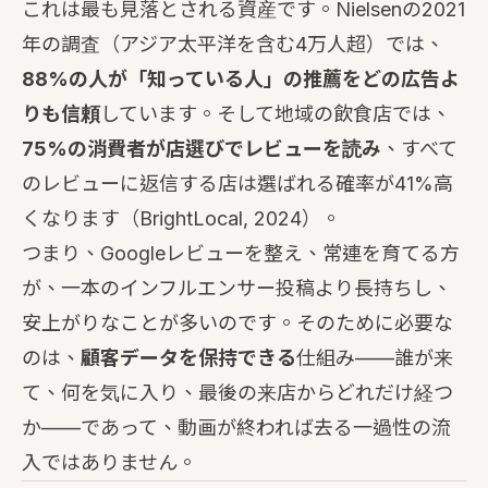
これは最も見落とされる資産です。Nielsenの2021
年の調査（アジア太平洋を含む4万人超）では、
88%の人が「知っている人」の推薦をどの広告よ
りも信頼
しています。そして地域の飲食店では、
75%の消費者が店選びでレビューを読み
、すべて
のレビューに返信する店は選ばれる確率が41%高
くなります（BrightLocal, 2024）。
つまり、Googleレビューを整え、常連を育てる方
が、一本のインフルエンサー投稿より長持ちし、
安上がりなことが多いのです。そのために必要な
のは、
顧客データを保持できる
仕組み——誰が来
て、何を気に入り、最後の来店からどれだけ経つ
か——であって、動画が終われば去る一過性の流
入ではありません。