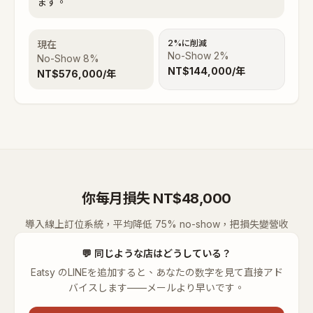
ます。
2%に削減
現在
No-Show 2%
No-Show
8
%
NT$
144,000
/年
NT$
576,000
/年
你每月損失 NT$48,000
導入線上訂位系統，平均降低 75% no-show，把損失變營收
💬
同じような店はどうしている？
Eatsy のLINEを追加すると、あなたの数字を見て直接アド
バイスします——メールより早いです。