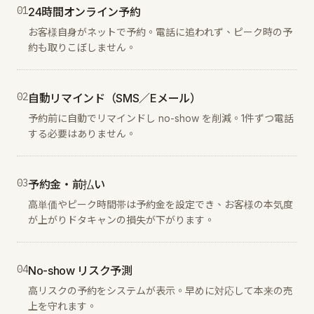
0
1
24時間オンライン予約
お客様自身がネットで予約。電話に追われず、ピーク時の予
約も取りこぼしません。
0
2
自動リマインド（SMS／Eメール）
予約前に自動でリマインドし no-show を削減。1件ずつ電話
する必要はありません。
0
3
予約金・前払い
高単価やピーク時間帯は予約金を設定でき、お客様の本気度
が上がりドタキャンの損失が下がります。
0
4
No-show リスク予測
高リスクの予約をシステムが表示。早めに対応して本来の売
上を守れます。