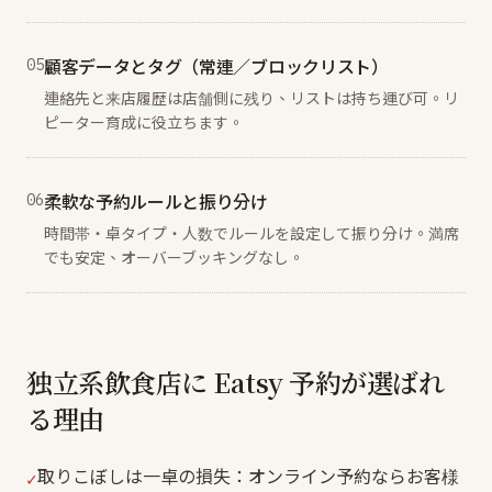
0
5
顧客データとタグ（常連／ブロックリスト）
連絡先と来店履歴は店舗側に残り、リストは持ち運び可。リ
ピーター育成に役立ちます。
0
6
柔軟な予約ルールと振り分け
時間帯・卓タイプ・人数でルールを設定して振り分け。満席
でも安定、オーバーブッキングなし。
独立系飲食店に Eatsy 予約が選ばれ
る理由
取りこぼしは一卓の損失：オンライン予約ならお客様
✓