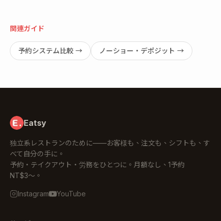
関連ガイド
予約システム比較
→
ノーショー・デポジット
→
Eatsy
独立系レストランのために——お客様も、注文も、シフトも、す
べて自分の手に。
予約・テイクアウト・労務をひとつに。月額なし、1予約
NT$3〜。
Instagram
YouTube