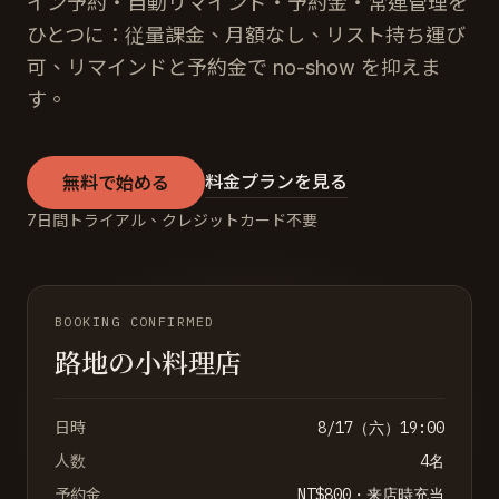
イン予約・自動リマインド・予約金・常連管理を
ひとつに：従量課金、月額なし、リスト持ち運び
可、リマインドと予約金で no-show を抑えま
す。
料金プランを見る
無料で始める
7日間トライアル、クレジットカード不要
BOOKING CONFIRMED
路地の小料理店
日時
8/17（六）19:00
人数
4名
予約金
NT$800
・来店時充当