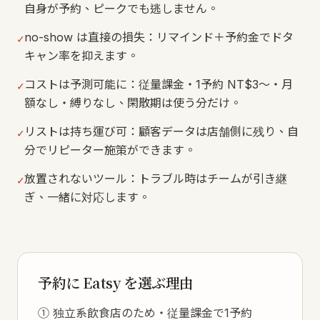
自身が予約、ピークでも逃しません。
no-show は直接の損失：リマインド＋予約金でドタ
✓
キャン率を抑えます。
コストは予測可能に：従量課金・1予約 NT$3〜・月
✓
額なし・縛りなし、閑散期は使う分だけ。
リストは持ち運び可：顧客データは店舗側に残り、自
✓
分でリピーター施策ができます。
放置されないツール：トラブル時はチームが引き継
✓
ぎ、一緒に対応します。
予約に Eatsy を選ぶ理由
① 独立系飲食店のため・従量課金で1予約