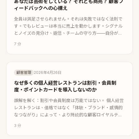
あなたは芸術をしている？ それとも商売？ 顧客フ
ィードバックへの心構え
全員は満足させられません。それは失敗ではなく法則で
す。でもレビューは本当に売上を動かします。シグナル
とノイズの見分け、返信、チームの守り方——自分が制
御できることに力を注ぎましょう。
7
分
顧客管理
2026年4月26日
なぜ多くの個人経営レストランは割引・会員制
度・ポイントカードを導入しないのか
誤解を解く：割引や会員制度は万能ではない。 個人経営
レストランは、価格ではなく「体験・ブランド・感情的
なつながり」によって、より持続的な顧客ロイヤルティ
を築いている。
3
分