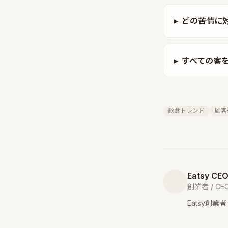
▸
どの苦情に
▸
すべての客
飲食トレンド
顧客
Eatsy CE
創業者 / CE
Eatsy創