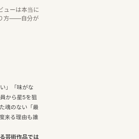
ビューは本当に
り方——自分が
い」「味がな
員から星5を狙
た魂のない「最
度来る理由も誰
る芸術作品では