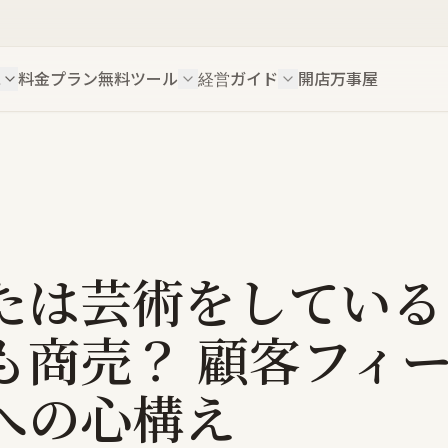
ス
料金プラン
無料ツール
経営ガイド
開店万事屋
たは芸術をしている
も商売？ 顧客フィ
への心構え