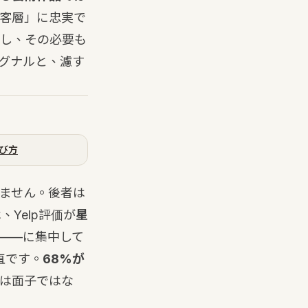
客層」に忠実で
し、その必要も
グナルと、濾す
び方
ません。後者は
、Yelp評価が
星
——に集中して
も率直です。
68%が
ューは面子ではな