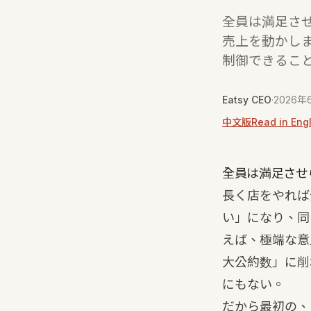
全員は満足さ
売上を動かし
制御できるこ
Eatsy CEO
·
2026年
中文版
Read in Eng
全員は満足させ
長く店をやれば
い」になり、同
えば、極端な意
大公約数」に削
にもない。
だから最初の、