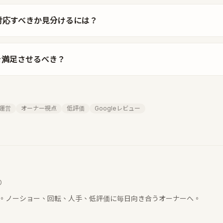
対応すべきか見分けるには？
を満足させるべき？
運営
オーナー視点
低評価
Googleレビュー
O
O
業者。ノーショー、回転、人手、低評価に毎日向き合うオーナーへ。