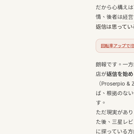
だから心構えは
情、後者は経営
返信は思ってい
回転率アップで増
朗報です。一方的
店が
返信を始め
（Proserpio 
ば、根拠のない
す。
ただ現実があり
た後、三星レビ
に探っている方