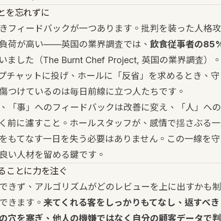
とを忘れずに
きフィードバックが一つあります。批判を装った人格攻
負荷が高い——英国の業界調査では、
飲食従事者の85
いました（The Burnt Chef Project, 英国の業界調
プチャットに投げ、ホールに「反省」を求めるとき、守
傷つけているのは毎日前線に立つ人たちです。
、「事」へのフィードバックは改善に変え、「人」への
く前に濾すこと。ホールスタッフが、感情で揺さぶる一
をもてなす一日を失う必要はありません。この一線を守
良い人材を留める鍵です。
ることに力を注ぐ
できず、アルゴリズムがどのレビューを上に出すかも制
できます。
来てくれる客をしっかりもてなし、返すべき
の穴を塞ぎ、他人の機嫌ではなく自分の顧客データで判