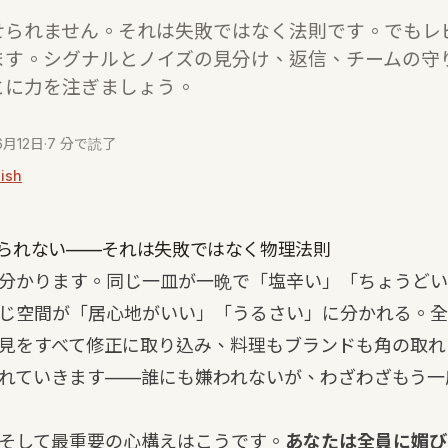
せられません。それは失敗ではなく法則です。でもレ
ます。シグナルとノイズの見分け、返信、チームの守
とに力を注ぎましょう。
6月12日
·
7 分で読了
lish
られない——それは失敗ではなく物理法則
分かります。同じ一皿が一晩で「塩辛い」「ちょうどい
じ空間が「居心地がいい」「うるさい」に分かれる。全
見をすべて修正に取り込み、料理もブランドも角の取れ
れていきます——誰にも嫌われないが、わざわざもう一
そして最重要の心構えはこうです。
あなたは全員に媚び