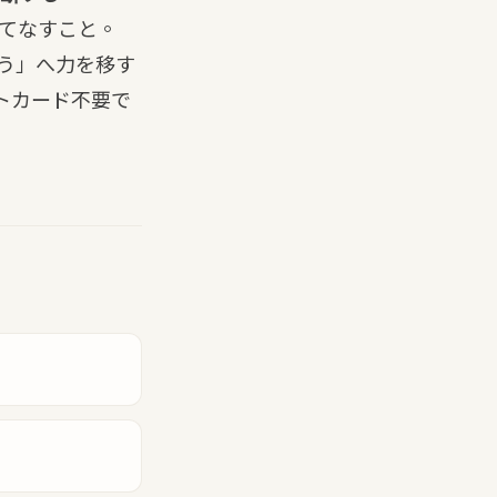
てなすこと。
う」へ力を移す
トカード不要
で