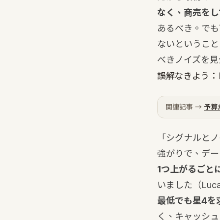
なく、商売をし
あるべき。でも
ないということ
べきノイズを見
誤解なきよう：
関連記事 →
予算
「シグナルとノ
強がりで、データ
1つ上がるごと
いました（Luca, 
最低でも星4を
く、キャッシュ