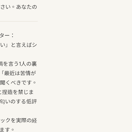
さい
。あなたの
ター：
い」と言えばシ
満を言う1人の裏
。「最近は苦情が
聞くべきです。
と捏造を禁じま
の匂いのする低評
ックを実際の経
ます。