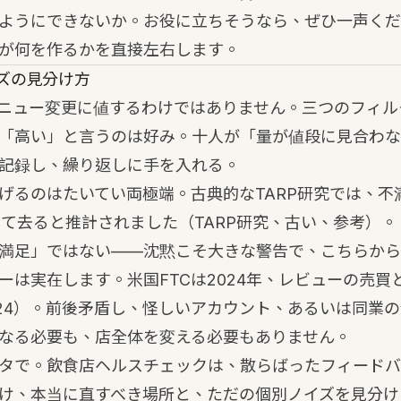
ようにできないか。お役に立ちそうなら、
ぜひ一声くだ
が何を作るかを直接左右します。
ズの見分け方
ニュー変更に値するわけではありません。三つのフィル
「高い」と言うのは好み。十人が「量が値段に見合わな
記録し、繰り返しに手を入れる。
げるのはたいてい両極端。古典的なTARP研究では、不
って去ると推計されました（TARP研究、古い、参考）
満足」ではない——沈黙こそ大きな警告で、こちらから
ーは実在します。米国FTCは2024年、レビューの売買
 2024）。前後矛盾し、怪しいアカウント、あるいは同業
なる必要も、店全体を変える必要もありません。
タで。
飲食店ヘルスチェック
は、散らばったフィードバ
け、本当に直すべき場所と、ただの個別ノイズを見分け