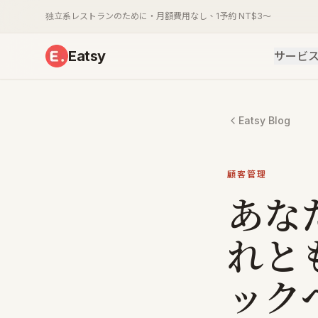
独立系レストランのために・月額費用なし、1予約 NT$3〜
Eatsy
サービ
Eatsy Blog
顧客管理
あな
れと
ック