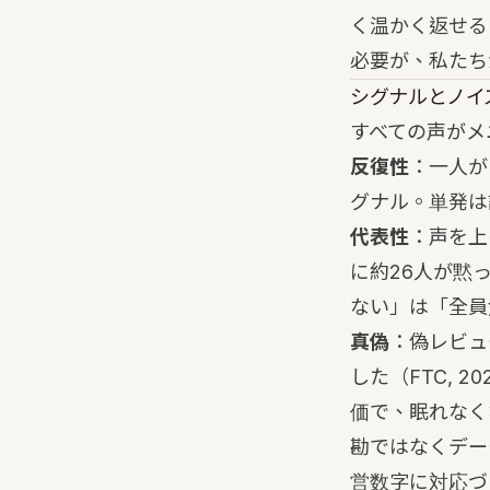
く温かく返せる
必要が、私たち
シグナルとノイ
すべての声がメ
反復性
：一人が
グナル。単発は
代表性
：声を上
に約26人が黙
ない」は「全員
真偽
：偽レビュ
した（FTC,
価で、眠れなく
勘ではなくデー
営数字に対応づ