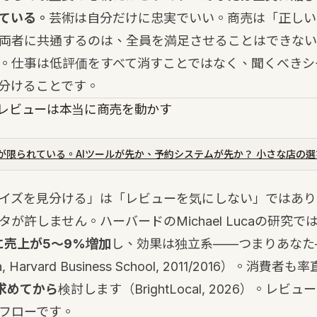
ている。
芸術は自分だけに忠実でいい。商売は「正しい
両者に共通するのは、全員を満足させることはできない
。仕事は低評価をすべて消すことではなく、聞くべきシ
分けることです。
レビューは本当に商売を動かす
が限られている。AIツールが先か、予約システムが先か？ 小さな店の選
イズを見分ける」は「レビューを気にしない」ではあり
が許しません。ハーバードのMichael Lucaの研究では
に売上が5〜9%増加
し、効果は独立系——つまりあなた
Harvard Business School, 2011/2016）。消費者
求めてから
検討します（BrightLocal, 2026）。レビ
フローです。