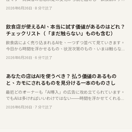
ジット・リマインダー・持ち出せる顧客リスト・会員で不確実性
2026年6月26日
· 8 分で読了
を管理可能な変数へ収斂させる方法、そして予約システムがなぜ
その対応の基盤ツールになったのかを論じます。Eatsy は独立系
飲食店のために——従量課金・1 件 NT$3 から・月額なし。
飲食店が使えるAI、本当に試す価値があるのはどれ？
チェックリスト（「まだ触らない」ものも含む）
飲食店によく売り込まれるAIを、一つずつ並べて見ていきます。
今日から時間を浮かせるもの、状況次第のもの、いまは触らない
ほうがいいもの。それぞれにやさしい言葉の判断をつけました。
2026年6月26日
· 6 分で読了
これに沿って選ぶだけです。
あなたの店はAIを使うべき？ 払う価値のあるもの
と、カモにされるものを見分ける一本のものさし
最近どのオーナーも「AI導入」の広告に攻め立てられています。
でもAIは多ければいいわけではない——時間を浮かせてくれるも
のもあれば、名前を変えただけのカモ商法もある。この記事は一
2026年6月26日
· 7 分で読了
本のものさしを渡します。三つの問いで見分けがつき、しかも一
番リスクが低く、最初に試すべき一歩も教えます。