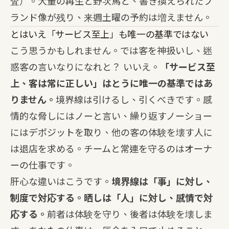
査）。大量の再生と野次馬と、書き換えられたブ
ランド像が残り、来週土曜の予約は増えません。
とはいえ「サービス至上」も唯一の基準ではない
こう思うかもしれません。では客を神扱いし、迷
惑客の言いなりになれと？ いいえ。
「サービス至
上、客は常に正しい」はとうに唯一の基準ではあ
りません。
境界線は引けるし、引くべきです。感
情的な脅しにはノーと言い、繰り返すノーショー
にはデポジットを取り、他の客の体験を壊す人に
は退店を求める。チームと常連を守るのはオーナ
ーの仕事です。
肝心な違いはこうです。
境界線は「事」に対し、
制度で対応する。晒しは「人」に対し、感情で対
応する。
前者は体験を守り、後者は体験を壊しま