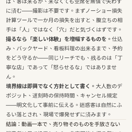
ば、客は来るか、来なくても空席を無償で失わず
に済む——撮影は不要です。まず
ノーショー損失
計算ツール
で一か月の損失を出すと、腹立ちの相
手は「人」ではなく「穴」だと気づくはずです。
撮るなら「楽しい体験」を増幅するものを。
仕込
み、バックヤード、看板料理の出来るまで、予約
をどう守るか——同じリーチでも、残るのは「丁
寧な店」であって「怒らせるな」ではありませ
ん。
境界線は即興でなく方針として書く。
大人数のデ
ポジット、遅刻時の保持時間、キャンセル規定
——明文化して事前に伝える。迷惑客は自然にふ
るい落とされ、現場で爆発せずに済みます。
結論：動画一本で、売り物そのものを手放さない