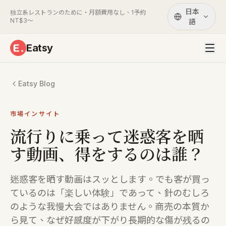
日本
独立系レストランのために・月額費用なし、1予約
NT$3〜
語
Eatsy
Eatsy Blog
市場インサイト
流行りに乗って迷惑客を晒
す動画、得をするのは誰？
迷惑客を晒す動画はスッとします。でも客が買っ
ているのは「楽しい体験」であって、針のむしろ
のような我慢大会ではありません。商売の本質か
ら見て、なぜ好感度が下がり長期的な傷が残るの