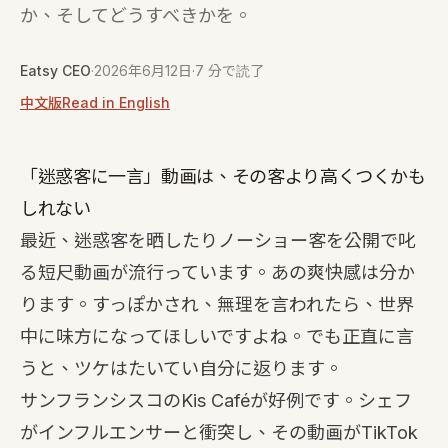
か、そしてどうすべきかを。
Eatsy CEO
·
2026年6月12日
·
7 分で読了
中文版
Read in English
「迷惑客に一言」動画は、その客より高くつくかも
しれない
最近、迷惑客を晒したりノーショー客を公開で叱
る短尺動画が流行っています。あの爽快感は分か
ります。すっぽかされ、無理を言われたら、世界
中に味方になってほしいですよね。でも正直に言
うと、ツケはたいてい自分に返ります。
サンフランシスコのKis Caféが好例です。シェフ
がインフルエンサーと衝突し、その動画がTikTok