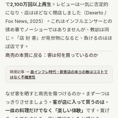
で
2,100万回以上再生
。レビューは一気に否定的
になり、店はほどなく閉店しました（Dexerto /
Fox News, 2025）。これはインフルエンサーとの
揉め事でノーショーではありませんが、教訓は同
じ。「店 対 客」が見世物になると、負けるのはほ
ぼ店です。
商売の本質に戻る：客は何を買っているのか
関連記事 →
高インフレ時代、飲食店の本当の敵はコストで
はなく不確実性
なぜ客を晒すと商売を傷つけるのか。まず一つは
っきりさせましょう。
客が店に入って買うのは、
一皿の料理だけでなく「楽しい体験」
です。寛げ