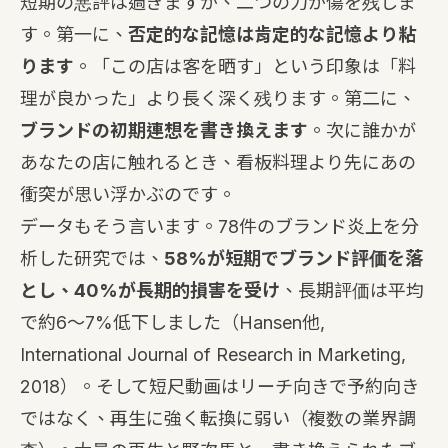
短期の悪評は過ぎますが、二つの力が傷を残しま
す。第一に、
否定的な記憶は肯定的な記憶より粘
ります
。「この店は客を晒す」という印象は「料
理が良かった」より長く深く残ります。第二に、
ブランドの初期連想を書き換えます
。次に誰かが
あなたの店に触れるとき、看板料理より先にあの
衝突が思い浮かぶのです。
データもそう言います。78件のブランド炎上を分
析した研究では、
58%が短期でブランド評価を落
とし、40%が長期的損害を受け
、長期評価は平均
で約6〜7%低下しました（Hansen他,
International Journal of Research in Marketing,
2018）。そして短尺動画はリーチ向きで予約向き
ではなく、再生に強く転換に弱い（複数の業界調