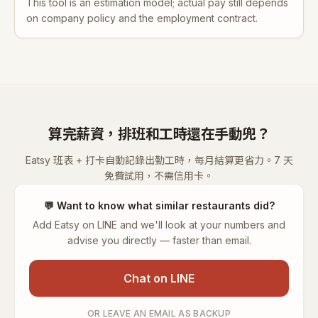
This tool is an estimation model; actual pay still depends
on company policy and the employment contract.
算完薪資，排班和工時還在手動兜？
Eatsy 班表 + 打卡自動記錄出勤工時，每月結算更省力。7 天
免費試用，不需信用卡。
💬
Want to know what similar restaurants did?
Add Eatsy on LINE and we'll look at your numbers and
advise you directly — faster than email.
Chat on LINE
OR LEAVE AN EMAIL AS BACKUP