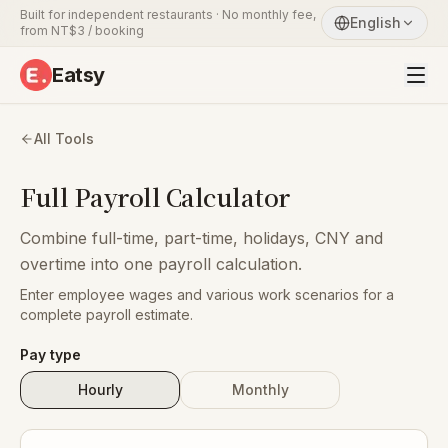
Built for independent restaurants · No monthly fee,
English
from NT$3 / booking
Eatsy
All Tools
Full Payroll Calculator
Combine full-time, part-time, holidays, CNY and
overtime into one payroll calculation.
Enter employee wages and various work scenarios for a
complete payroll estimate.
Pay type
Hourly
Monthly