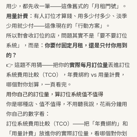
用少，都先收一筆——這像舊式的「月租門號」。
用量計費
：有人訂位才算錢、用多少付多少、淡季
少用就少付——這像現在的「行動方案」。
所以對會收訂位的店，問題其實不是「要不要訂位
系統」，而是：
你要付固定月租，還是只付你用到
的？
👉 這題不用猜——把你的
實際每月訂位量
丟進
訂位
系統費用比較（TCO）
，年費綁約 vs 用量計費，
哪個對你划算，一頁看完。
用你自己的訂位量，算訂位系統值不值得
你是哪種店、值不值得，不用聽我說，花兩分鐘用
你自己的數字看：
訂位系統費用比較（TCO）
——把「年費綁約」和
「用量計費」放進你的實際訂位量，看哪個對你划