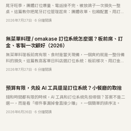
尾牙旺季，團體訂位爆量、電話接不完、被放鴿子一次損失一整
桌。這篇教你把尾牙訂位管理起來：團體收單、包廂配置、用訂金
鎖人數，而且只在旺季付費。
2026年7月27日
· 6 分鐘閱讀
無菜單料理 / omakase 訂位系統怎麼選？板前席、訂
金、客製一次顧好（2026）
無菜單料理板前席有限、食材是當天現備，一個爽約就是一整份備
料的損失。這篇教高客單日料店選訂位系統：板前梯次、用訂金防
爽約、記錄過敏與熟客偏好。
2026年7月27日
· 6 分鐘閱讀
預算有限，先投 AI 工具還是訂位系統？小餐廳的取捨
錢和時間都有限的時候，AI 工具和訂位系統先投哪個？答案不是二
選一，而是看「哪件事漏掉會直接少賺」。一個簡單的排序法。
2026年6月26日
· 6 分鐘閱讀