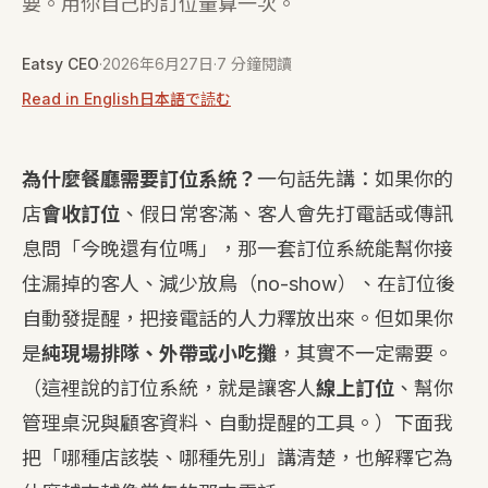
要。用你自己的訂位量算一次。
Eatsy CEO
·
2026年6月27日
·
7 分鐘閱讀
Read in English
日本語で読む
為什麼餐廳需要訂位系統？
一句話先講：如果你的
店
會收訂位
、假日常客滿、客人會先打電話或傳訊
息問「今晚還有位嗎」，那一套訂位系統能幫你接
住漏掉的客人、減少放鳥（no-show）、在訂位後
自動發提醒，把接電話的人力釋放出來。但如果你
是
純現場排隊、外帶或小吃攤
，其實不一定需要。
（這裡說的訂位系統，就是讓客人
線上訂位
、幫你
管理桌況與顧客資料、自動提醒的工具。）下面我
把「哪種店該裝、哪種先別」講清楚，也解釋它為