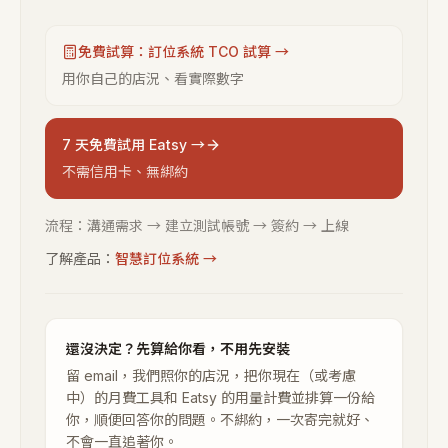
免費試算：訂位系統 TCO 試算 →
用你自己的店況、看實際數字
7 天免費試用 Eatsy →
不需信用卡、無綁約
流程：溝通需求 → 建立測試帳號 → 簽約 → 上線
了解產品：
智慧訂位系統
→
還沒決定？先算給你看，不用先安裝
留 email，我們照你的店況，把你現在（或考慮
中）的月費工具和 Eatsy 的用量計費並排算一份給
你，順便回答你的問題。不綁約，一次寄完就好、
不會一直追著你。