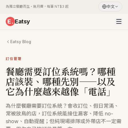
中文
為獨立餐廳而生・無月費，每筆 NT$3 起
Eatsy
Eatsy Blog
訂位管理
餐廳需要訂位系統嗎？哪種
店該裝、哪種先別——以及
它為什麼越來越像「電話」
為什麼餐廳需要訂位系統？會收訂位、假日常滿、
常被放鳥的店，訂位系統能接住漏客、降低 no-
show、自動提醒；但純現場排隊或外帶店不一定需