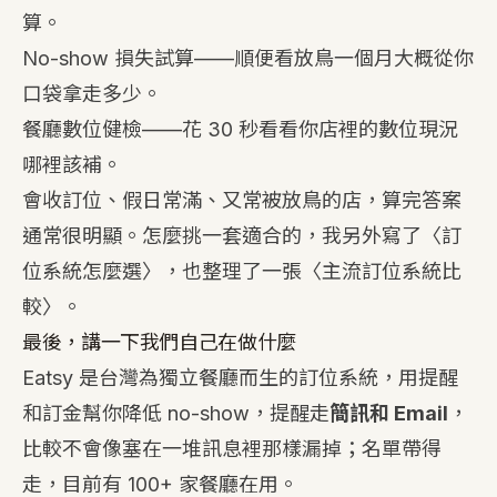
算。
No-show 損失試算
——順便看放鳥一個月大概從你
口袋拿走多少。
餐廳數位健檢
——花 30 秒看看你店裡的數位現況
哪裡該補。
會收訂位、假日常滿、又常被放鳥的店，算完答案
通常很明顯。怎麼挑一套適合的，我另外寫了〈
訂
位系統怎麼選
〉，也整理了一張〈
主流訂位系統比
較
〉。
最後，講一下我們自己在做什麼
Eatsy 是台灣為獨立餐廳而生的訂位系統，用提醒
和訂金幫你降低 no-show，提醒走
簡訊和 Email
，
比較不會像塞在一堆訊息裡那樣漏掉；名單帶得
走，目前有 100+ 家餐廳在用。