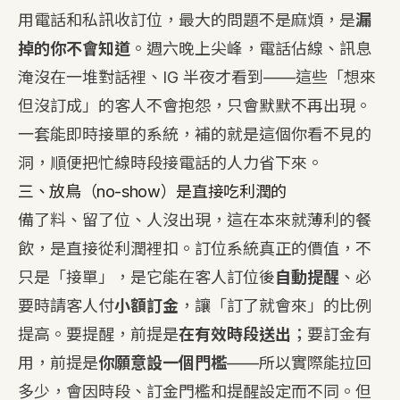
用電話和私訊收訂位，最大的問題不是麻煩，是
漏
掉的你不會知道
。週六晚上尖峰，電話佔線、訊息
淹沒在一堆對話裡、IG 半夜才看到——這些「想來
但沒訂成」的客人不會抱怨，只會默默不再出現。
一套能即時接單的系統，補的就是這個你看不見的
洞，順便把忙線時段接電話的人力省下來。
三、放鳥（no-show）是直接吃利潤的
備了料、留了位、人沒出現，這在本來就薄利的餐
飲，是直接從利潤裡扣。訂位系統真正的價值，不
只是「接單」，是它能在客人訂位後
自動提醒
、必
要時請客人付
小額訂金
，讓「訂了就會來」的比例
提高。要提醒，前提是
在有效時段送出
；要訂金有
用，前提是
你願意設一個門檻
——所以實際能拉回
多少，會因時段、訂金門檻和提醒設定而不同。但