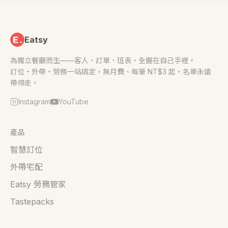
Eatsy
為獨立餐廳而生——客人、訂單、班表，全握在自己手裡。
訂位・外帶・勞務一站搞定，無月費、每筆 NT$3 起，名單永遠
帶得走。
Instagram
YouTube
產品
智慧訂位
外帶宅配
Eatsy 勞務管家
Tastepacks