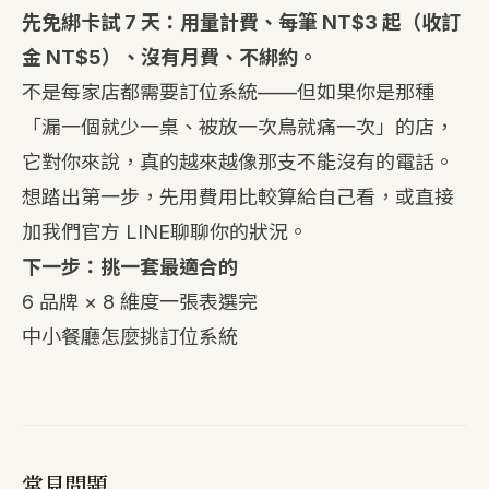
先免綁卡試 7 天：用量計費、每筆 NT$3 起（收訂
金 NT$5）、沒有月費、不綁約。
不是每家店都需要訂位系統——但如果你是那種
「漏一個就少一桌、被放一次鳥就痛一次」的店，
它對你來說，真的越來越像那支不能沒有的電話。
想踏出第一步，先用
費用比較
算給自己看，或直接
加我們官方 LINE
聊聊你的狀況。
下一步：挑一套最適合的
6 品牌 × 8 維度一張表選完
中小餐廳怎麼挑訂位系統
常見問題