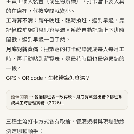
＋員工個人裝置（或生物辨識），打卡當下要人真
的在店裡，代按空間就變小。
工時算不清
：跨午晚班、臨時換班、遲到早退，靠
記憶或群組訊息很容易漏。系統自動記錄上下班時
間戳，遲到早退一目了然。
月底對薪資痛
：把散落的打卡紀錄變成每人每月工
時，再手動貼到薪資表，是最花時間也最容易錯的
一段。
GPS、QR code、生物辨識怎麼選？
延伸閱讀 →
餐廳排班表一改再改、月底算薪還出錯？排班系
統與工時管理實務（2026）
三種主流打卡方式各有取捨，餐廳規模與現場動線
決定哪種順手：