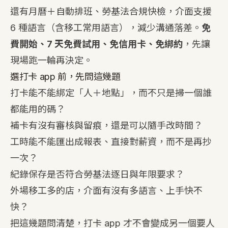
還有月曆＋自動排班、勞基法合規快檢，介面支援
6 種語言（含移工常用語言），減少溝通落差。
免
費開始、7 天免費試用、免信用卡、免綁約
，先讓
現場跑一輪再決定。
選打卡 app 前，先問這幾題
打卡能不能綁定「人＋地點」，而不只是掃一個誰
都能用的碼？
補卡有沒有審核與留痕，還是可以隨手改時間？
工時能不能匯出成報表、直接對薪資，而不是再抄
一次？
紀錄保存是否符合勞基法逐日與年限要求？
外場移工多的店，介面有沒有多語言、上手快不
快？
把這幾題問清楚，打卡 app 才不會變成另一個要人