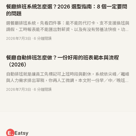
餐廳排班系統怎麼選？2026 選型指南：8 個一定要問
的問題
選餐廳排班系統，先看四件事：能不能防代打卡、支不支援換班與
請假、工時報表能不能匯出對薪資、以及有沒有勞基法快檢。功能
對得上你的痛點，再比價格與導入難度，就不會買錯。
2026年7月3日
· 6 分鐘閱讀
餐廳自動排班怎麼做？一份好用的班表範本與流程
（2026）
自動排班就是讓員工先標記可上班時段與劃休，系統依尖峰／離峰
與人力需求排出草稿，你再人工微調。本文附一份早／中／晚班的
班表範本結構，教你從零開始。
2026年7月3日
· 6 分鐘閱讀
Eatsy