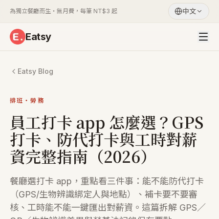
中文
為獨立餐廳而生・無月費，每筆 NT$3 起
Eatsy
Eatsy Blog
排班・勞務
員工打卡 app 怎麼選？GPS
打卡、防代打卡與工時對薪
資完整指南（2026）
餐廳選打卡 app，重點看三件事：能不能防代打卡
（GPS/生物辨識綁定人與地點）、補卡要不要審
核、工時能不能一鍵匯出對薪資。這篇拆解 GPS／