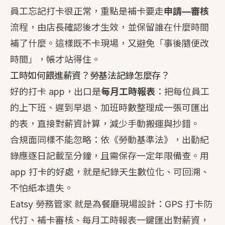
員工忘記打卡很正常，重點是補卡要走
申請—審核
流程，由店長確認後才生效，並保留誰在什麼時間
補了什麼。這樣既不卡現場，又避免「事後隨便改
時間」，帳才站得住。
工時如何餵進薪資？勞基法記錄怎麼存？
好的打卡 app，出口是
每月工時報表
：把每位員工
的上下班、遲到早退、加班時數整理成一張可匯出
的表，直接對薪資計算，減少手動搬運與抄錯。
合規面同樣不能忽略：依《勞動基準法》，出勤紀
錄應逐日記載至分鐘，且需保存一定年限備查。用
app 打卡的好處，就是紀錄天生數位化、可回溯、
不怕紙本遺失。
Eatsy 勞務管家
就是為餐廳現場設計：GPS 打卡防
代打、補卡審核、每月工時報表一鍵匯出對薪資，