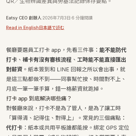
QR／生物辨識差異與勞基法記錄保存要點。
Eatsy CEO 創辦人
·
2026年7月3日
·
6 分鐘閱讀
Read in English
日本語で読む
餐廳要選員工打卡 app，先看三件事：
能不能防代
打卡
、
補卡有沒有審核流程
、
工時能不能直接匯出
對薪資
。紙本簽到和 LINE 回報之所以會出事，就
是這三點都做不到——同事幫忙按、時間對不上、
月底一筆一筆手算，錯一格薪資就跑掉。
打卡 app 到底解決哪些痛？
對餐廳來說，打卡不是為了管人，是為了讓工時
「算得清、記得住、對得上」。常見的三個痛點：
代打卡
：紙本或共用平板誰都能按。綁定 GPS 定位