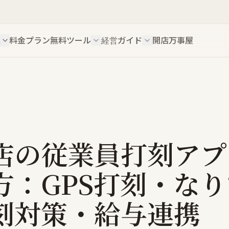
ス
料金プラン
無料ツール
経営ガイド
開店万事屋
店の従業員打刻アプ
方：GPS打刻・な
刻対策・給与連携