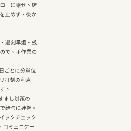
ローに乗せ、店
を止めず、後か
・遅刻早退・残
ので、手作業の
日ごとに分単位
リ打刻の利点
す。
すまし対策の
力で給与に連携。
イックチェック
、コミュニケー