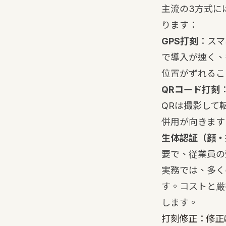
主流の3方式に
ります：
GPS打刻
：スマ
で導入が速く、
位置がずれるこ
QRコード打刻
QRは撮影して
併用が向きます
生体認証（顔・
要で、従業員の
実務では、多く
す。コストと厳
します。
打刻修正：修正