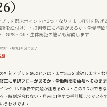
26）
アプリを選ぶポイントは3つ。なりすまし打刻を防げる
場所を紐付け）、打刻修正に承認があるか、労働時間
。GPS・QR・生体認証の違いも解説します。
2026年7月3日
·
6 分で読了
文版
の打刻アプリを選ぶときは、まず3点を確認します。
な
修正に承認フローがあるか
、
労働時間を給与へそのまま
インやLINE報告で問題が起きるのは、この3つができ
る、時刻が合わない、月末に1件ずつ手計算してマスを1
いうわけです。