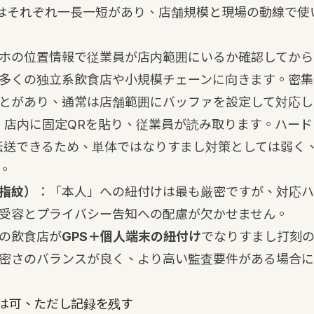
はそれぞれ一長一短があり、店舗規模と現場の動線で使
ホの位置情報で従業員が店内範囲にいるか確認してから
多くの独立系飲食店や小規模チェーンに向きます。密集
とがあり、通常は店舗範囲にバッファを設定して対応し
：店内に固定QRを貼り、従業員が読み取ります。ハー
転送できるため、単体ではなりすまし対策としては弱く
。
指紋）
：「本人」への紐付けは最も厳密ですが、対応ハ
受容とプライバシー告知への配慮が欠かせません。
の飲食店が
GPS＋個人端末の紐付け
でなりすまし打刻
密さのバランスが良く、より高い監査要件がある場合に
は可、ただし記録を残す