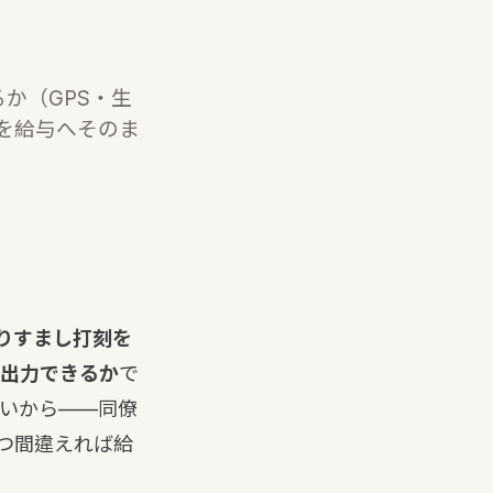
か（GPS・生
を給与へそのま
りすまし打刻を
出力できるか
で
ないから——同僚
つ間違えれば給