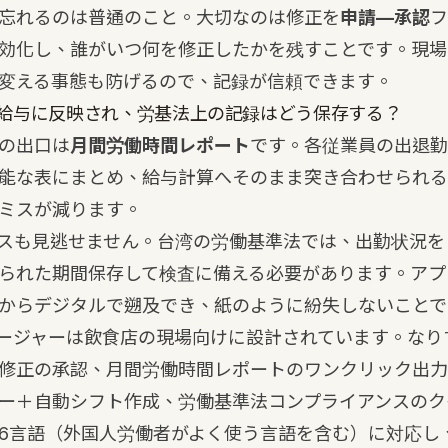
忘れるのは普通のこと。大切なのは修正を
申請—承認
フ
効化し、誰がいつ何を修正したかを残すことです。現場
変える事態も防げるので、記録が信頼できます。
給与に反映され、労基法上の記録はどう保存する？
の出口は
月間労働時間レポート
です。各従業員の出退勤
能な表にまとめ、給与計算へそのまま突き合わせられる
ミスが減ります。
スも見逃せません。台湾の労働基準法では、出勤状況を
られた期間保存して検査に備える必要があります。アプ
からデジタルで遡及でき、紙のように紛失しないことで
ネージャー
は飲食店の現場向けに設計されています。なり
刻修正の承認、月間労働時間レポートのワンクリック出
ー＋自動シフト作成、労働基準法コンプライアンスのク
6言語（外国人労働者がよく使う言語を含む）に対応し