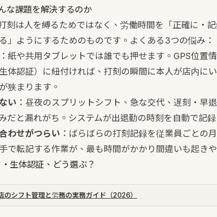
んな課題を解決するのか
打刻は人を縛るためではなく、労働時間を「正確に・記
る」ようにするためのものです。よくある3つの悩み：
：紙や共用タブレットでは誰でも押せます。GPS位置
生体認証）に紐付ければ、打刻の瞬間に本人が店内にい
が狭まります。
ない
：昼夜のスプリットシフト、急な交代、遅刻・早退
みだと漏れがち。システムが出退勤の時刻を自動で記録
合わせがつらい
：ばらばらの打刻記録を従業員ごとの月
手で転記する作業が、最も時間がかかり間違いも起きや
ード・生体認証、どう選ぶ？
店のシフト管理と労務の実務ガイド（2026）