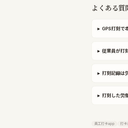
よくある質
▸
GPS打刻
▸
従業員が打
▸
打刻記録は
▸
打刻した労
員工打卡app
打卡