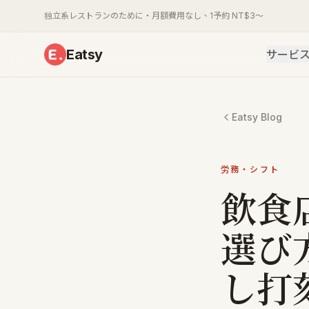
独立系レストランのために・月額費用なし、1予約 NT$3〜
Eatsy
サービ
Eatsy Blog
労務・シフト
飲食
選び
し打