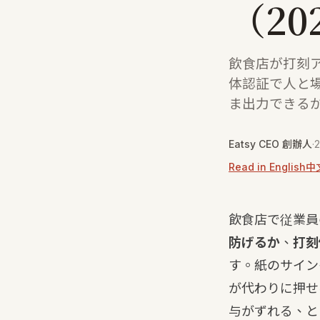
（20
飲食店が打刻
体認証で人と
ま出力できるか
Eatsy CEO 創辦人
·
Read in English
中
飲食店で従業員
防げるか
、
打刻
す。紙のサイン
が代わりに押せ
与がずれる、と