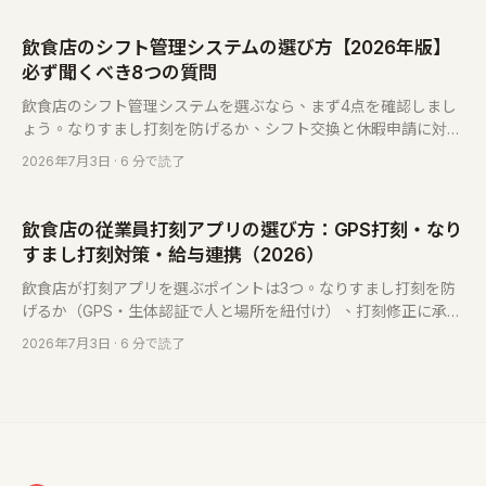
飲食店のシフト管理システムの選び方【2026年版】
必ず聞くべき8つの質問
飲食店のシフト管理システムを選ぶなら、まず4点を確認しまし
ょう。なりすまし打刻を防げるか、シフト交換と休暇申請に対応
するか、勤怠レポートを給与計算用に出力できるか、そして労働
2026年7月3日
· 6 分で読了
法コンプライアンスの簡易チェックがあるか。機能が自店の課題
に合ってから価格を比べれば、選び間違えません。
飲食店の従業員打刻アプリの選び方：GPS打刻・なり
すまし打刻対策・給与連携（2026）
飲食店が打刻アプリを選ぶポイントは3つ。なりすまし打刻を防
げるか（GPS・生体認証で人と場所を紐付け）、打刻修正に承認
があるか、労働時間を給与へそのまま出力できるか。GPS・
2026年7月3日
· 6 分で読了
QR・生体認証の違いも解説します。