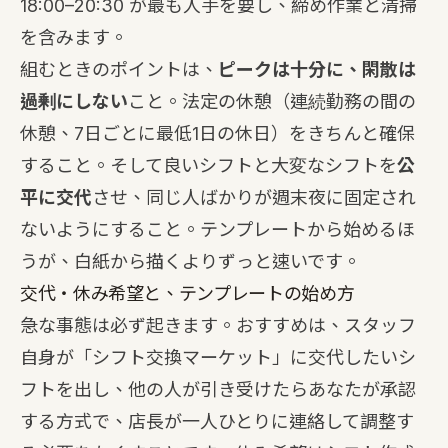
18:00–20:30 が最も人手を要し、締め作業と清掃
を含みます。
組むときのポイントは、
ピークは十分に、閑散は
過剰にしない
こと。法定の休憩（連続勤務の間の
休憩、7日ごとに最低1日の休日）をきちんと確保
すること。そして良いシフトと大変なシフトを
公
平に交代
させ、同じ人ばかりが週末夜に固定され
ないようにすること。テンプレートから始めるほ
うが、白紙から描くよりずっと速いです。
交代・休み希望と、テンプレートの始め方
急な事態は必ず起きます。おすすめは、スタッフ
自身が「シフト交換マーケット」に交代したいシ
フトを出し、他の人が引き受けたらあなたが承認
する方式で、店長が一人ひとりに連絡して調整す