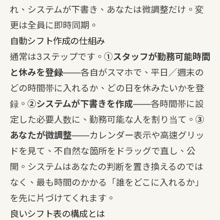
れ、システムが下書き、あなたは微調整だけ。変
更は全員に即時同期。
自動シフト作成の仕組み
通常は3ステップです。
①スタッフが勤務可能時間
と休みを登録
——各自がスマホで、平日／週末の
どの時間帯に入れるか、どの日を休みたいかを登
録。
②システムが下書きを作成
——各時間帯に設
定した必要人数に、勤務可能な人を割り当て。
③
あなたが微調整
——カレンダー表示や高速グリッ
ドを見て、不自然な箇所をドラッグで直し、公
開。システムはあなたの判断を置き換えるのでは
なく、最も時間のかかる「誰をどこに入れるか」
を先に片づけてくれます。
良いシフト表の構成とは