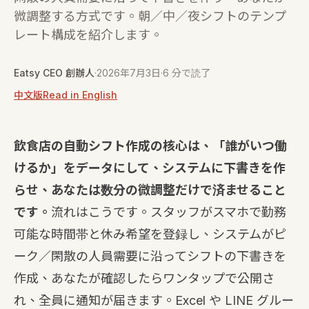
微調整する方式です。朝／中／夜シフトのテンプ
レート構成を紹介します。
Eatsy CEO 創辦人
·
2026年7月3日
·
6 分で読了
中文版
Read in English
飲食店の自動シフト作成の核心は、「誰がいつ働
けるか」をデータにして、システムに下書きを作
らせ、あなたは数分の微調整だけで済ませること
です。
流れはこうです。スタッフがスマホで勤務
可能な時間帯と休み希望を登録し、システムがピ
ーク／閑散の人員需要に沿ってシフトの下書きを
作成、あなたが確認したらワンタップで公開さ
れ、全員に通知が届きます。Excel や LINE グルー