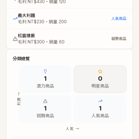
毛利
NT$
430
・
銷量
120
義大利麵
人氣商品
毛利
NT$
230
・
銷量
200
松露燉飯
弱勢商品
毛利
NT$
300
・
銷量
60
分類總覽
1
0
潛力商品
明星商品
利潤 →
1
1
弱勢商品
人氣商品
人氣 →