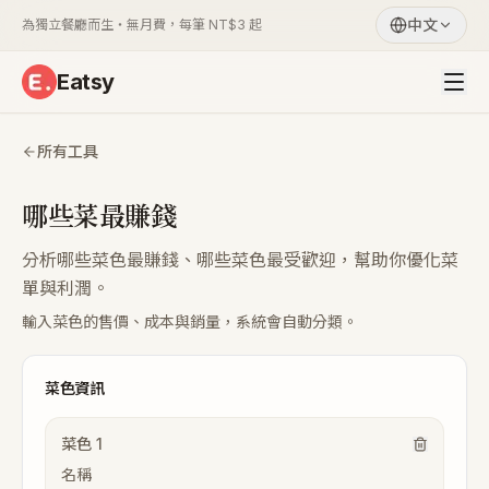
中文
為獨立餐廳而生・無月費，每筆 NT$3 起
Eatsy
所有工具
哪些菜最賺錢
分析哪些菜色最賺錢、哪些菜色最受歡迎，幫助你優化菜
單與利潤。
輸入菜色的售價、成本與銷量，系統會自動分類。
菜色資訊
菜色
1
名稱