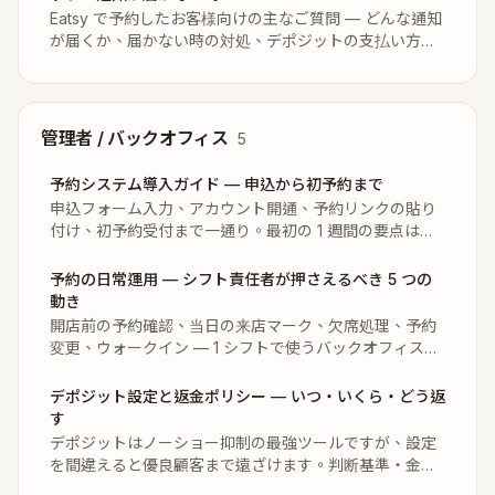
Eatsy で予約したお客様向けの主なご質問 — どんな通知
が届くか、届かない時の対処、デポジットの支払い方、
キャンセル・変更の方法を一通り解説。
管理者 / バックオフィス
5
予約システム導入ガイド — 申込から初予約まで
申込フォーム入力、アカウント開通、予約リンクの貼り
付け、初予約受付まで一通り。最初の 1 週間の要点はこ
こに。
予約の日常運用 — シフト責任者が押さえるべき 5 つの
動き
開店前の予約確認、当日の来店マーク、欠席処理、予約
変更、ウォークイン — 1 シフトで使うバックオフィスの
動作一通り。
デポジット設定と返金ポリシー — いつ・いくら・どう返
す
デポジットはノーショー抑制の最強ツールですが、設定
を間違えると優良顧客まで遠ざけます。判断基準・金
額・ポリシー・実運用を解説。