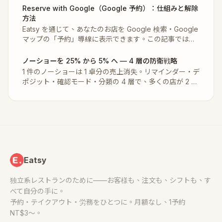
Reserve with Google（Google 予約）：仕組みと解除
方法
Eatsy を通じて、あなたのお店を Google 検索・Google
マップの「予約」導線に表示できます。この記事では、
その仕組みと、表示を希望しない場合にいつでも解除す
る方法を説明します。
ノーショーを 25% から 5% へ — 4 層の防衛戦略
1 件のノーショーは 1 卓分の売上消失。リマインダー・デ
ポジット・確認モード・分類の 4 層で、多くの店が 2 ヶ
月以内に半減 — ただしまずは業態を見極めて、全部を入
れる必要はありません。
Eatsy
独立系レストランのために——お客様も、注文も、シフトも、す
べて自分の手に。
予約・テイクアウト・労務をひとつに。月額なし、1予約
NT$3〜。