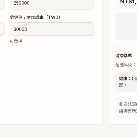
NT$1
勞健保 / 附加成本（TWD）
可選填
健康基準
建議區間：
健康
：
目
理。
此為試算
結構有所