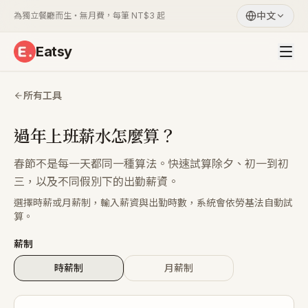
中文
為獨立餐廳而生・無月費，每筆 NT$3 起
Eatsy
所有工具
過年上班薪水怎麼算？
春節不是每一天都同一種算法。快速試算除夕、初一到初
三，以及不同假別下的出勤薪資。
選擇時薪或月薪制，輸入薪資與出勤時數，系統會依勞基法自動試
算。
薪制
時薪制
月薪制