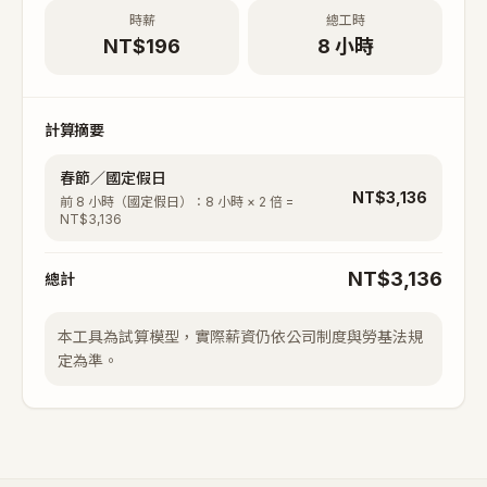
時薪
總工時
NT$196
8 小時
計算摘要
春節／國定假日
NT$
3,136
前 8 小時（國定假日）
：
8
小時 ×
2
倍 =
NT$
3,136
NT$
3,136
總計
本工具為試算模型，實際薪資仍依公司制度與勞基法規
定為準。