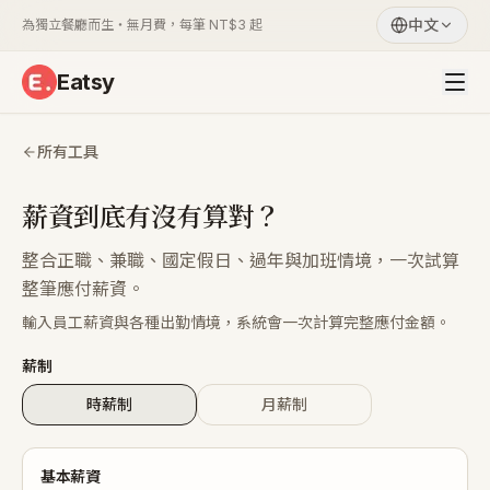
中文
為獨立餐廳而生・無月費，每筆 NT$3 起
Eatsy
所有工具
薪資到底有沒有算對？
整合正職、兼職、國定假日、過年與加班情境，一次試算
整筆應付薪資。
輸入員工薪資與各種出勤情境，系統會一次計算完整應付金額。
薪制
時薪制
月薪制
基本薪資