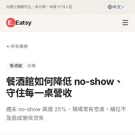
中文
為獨立餐廳而生・無月費，每筆 NT$3 起
Eatsy
所有案例
餐酒館
·
台南
餐酒館
如何降低 no-show、
守住每一桌營收
週末 no-show 高達 25%，現場常有空桌，補位不
及造成營收流失