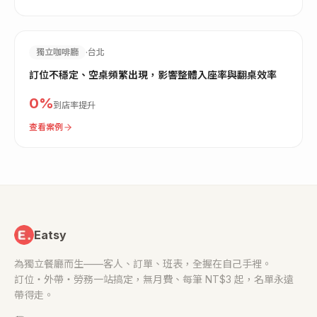
獨立咖啡廳
·
台北
訂位不穩定、空桌頻繁出現，影響整體入座率與翻桌效率
0
%
到店率提升
查看案例
Eatsy
為獨立餐廳而生——客人、訂單、班表，全握在自己手裡。
訂位・外帶・勞務一站搞定，無月費、每筆 NT$3 起，名單永遠
帶得走。