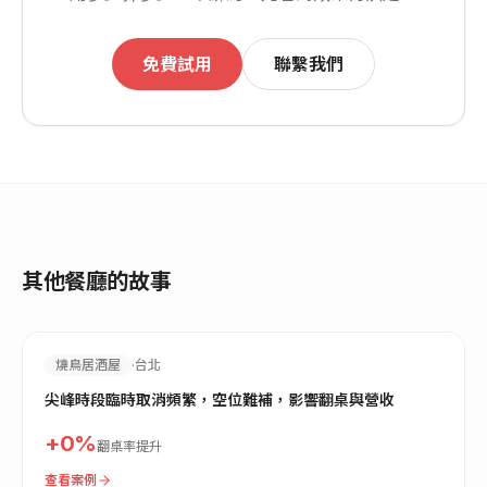
免費試用
聯繫我們
其他餐廳的故事
燒鳥居酒屋
·
台北
尖峰時段臨時取消頻繁，空位難補，影響翻桌與營收
+
0
%
翻桌率提升
查看案例