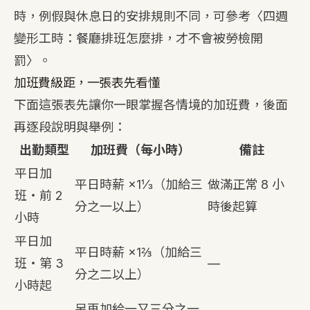
時，例假與休息日的安排規則不同，可參考〈
四週
變形工時：餐廳排班怎麼排，才不會被勞檢開
罰
〉。
加班費級距，一張表先看懂
下面這張表先讓你一眼掌握各情境的加班費，後面
再逐段說明與舉例：
出勤類型
加班費（每小時）
備註
平日加
平日時薪 ×1⅓（加給三
做滿正常 8 小
班・前 2
分之一以上）
時後起算
小時
平日加
平日時薪 ×1⅔（加給三
班・第 3
—
分之二以上）
小時起
另再加給一又三分之一