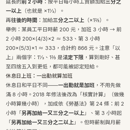
延長的
前 2 小時
：按平日每小時工資額加給
三分之
一以上
（也就是 ×1⅓）。
再
往後的時間
：加給
三分之二以上
（×1⅔）。
舉例：某員工平日時薪 200 元，加班 3 小時 → 前
2 小時 200×(4/3)×2 ≈ 533、第 3 小時
200×(5/3)×1 ≈ 333，合計約 866 元。注意「以
上」兩個字：1⅓、1⅔ 是
法定下限
，算到剛好、甚
至四捨五入到更低，都可能被認定短給。
休息日上班：一出勤就算加班
休息日和平日不同——
一出勤就是加班
，不用先做
滿 8 小時。2018 年修法後改為「核實計算」（做幾
小時算幾小時），加成依《勞基法》第 24 條：前 2
小時「
另再加給一又三分之一以上
」、第 3 小時起
「
另再加給一又三分之二以上
」。但時薪制與月薪