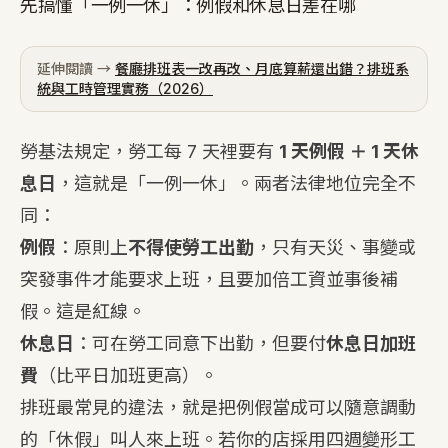
先搞懂「一例一休」：例假和休息日差在哪
延伸閱讀 →
餐廳排班表一改再改、月底算薪還出錯？排班系
統與工時管理實務（2026）
勞基法規定，勞工每 7 天裡要有
1 天例假 ＋ 1 天休
息日
，這就是「一例一休」。兩者法律地位完全不
同：
例假
：原則上
不得使勞工出勤
，只有天災、事變或
突發事件才能要求上班，且要加倍工資並事後補
假。這是紅線。
休息日
：可在勞工同意下出勤，但要付
休息日加班
費
（比平日加班更高）。
排班最常見的違法，就是把例假當成可以隨意調動
的「休假」叫人來上班。若你的店採用四週變形工