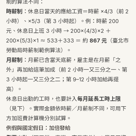
制的算法不同：
時薪制
：休息日當天的應給工資＝時薪 ×4/3（前 2
小時）、×5/3（第 3 小時起）。例：時薪 200
元、休息日上班 3 小時 → 200×(4/3)×2 ＋
200×(5/3)×1 ≈ 533＋333 ＝ 約
867 元
（臺北市
勞動局時薪制範例算法）。
月薪制
：月薪已含當天底薪，雇主是在月薪「之
外」再加給這筆加成（前 2 小時一又三分之一、第
3 小時起一又三分之二；第 9–12 小時加給再提
高）。
休息日出勤的工時，也要計入
每月延長工時上限
（見下）。實際金額依時薪／月薪制不同，可用下
方加班費計算機分別試算。
例假與國定假日：加倍發給