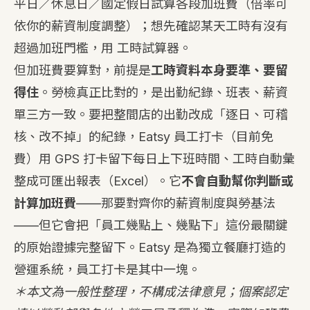
平日／休息日／國定假日試算各段加班費（倍率可
依你的薪資制度調整）；想先確認某天工時有沒有
超過加班門檻，用
工時試算器
。
但加班費要算對，前提是
工時資料本身要準、要留
得住
。勞檢真正比對的，是出勤紀錄、班表、薪資
單三方一致。要把整間店的出勤改成「逐日、可稽
核、改不掉」的紀錄，
Eatsy 員工打卡
（目前免
費）用 GPS 打卡留下每日上下班時間、工時自動彙
整成可匯出報表（Excel）。它
不會自動幫你判斷或
計算加班費
——那要對齊你的薪資制度與勞基法
——但它會把「員工幾點上、幾點下」這份最關鍵
的原始證據完整留下。Eatsy 是為獨立餐廳打造的
營運系統，員工打卡是其中一塊。
＊本文為一般性整理，不構成法律意見；個案認定