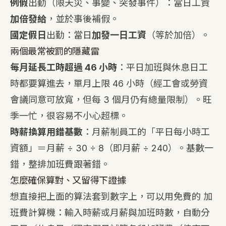
例假
出勤（限天災、事變、突發事件）：當日工資
加倍發給
，並於事後補假。
國定假日
出勤：當日
加發一日工資
（等於加倍）。
兩個最常被罰的隱藏雷
每月延長工時超過 46 小時
：平日加班與休息日工
時都要算進去，單月上限 46 小時（經工會或勞資
會議同意可放寬，但每 3 個月仍有總量限制）。旺
季一忙，很容易不小心超標。
時薪換算用錯基數
：月薪制員工的「平日每小時工
資額」＝月薪 ÷ 30 ÷ 8（即月薪 ÷ 240）。基數一
錯，整排加班費跟著錯。
怎麼確保算對、又留得下證據
想直接把上面的算法套到數字上，可以用免費的
加
班費計算機
：輸入時薪或月薪與加班時數，自動分