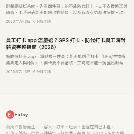
選餐廳排班系統，先看四件事：能不能防代打卡、支不支援換班與
請假、工時報表能不能匯出對薪資、以及有沒有勞基法快檢。功能
對得上你的痛點，再比價格與導入難度，就不會買錯。
2026年7月3日
· 6 分鐘閱讀
員工打卡 app 怎麼選？GPS 打卡、防代打卡與工時對
薪資完整指南（2026）
餐廳選打卡 app，重點看三件事：能不能防代打卡（GPS/生物辨
識綁定人與地點）、補卡要不要審核、工時能不能一鍵匯出對薪
資。這篇拆解 GPS／QR／生物辨識差異與勞基法記錄保存要點。
2026年7月3日
· 6 分鐘閱讀
Eatsy
為獨立餐廳而生——客人、訂單、班表，全握在自己手裡。
訂位・外帶・勞務一站搞定，無月費、每筆 NT$3 起，名單永遠