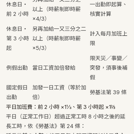
休息日・
一出勤即起算、
以上（時薪制即時薪
前 2 小時
核實計算
×4/3）
休息日・
另再加給一又三分之二
計入每月加班上
第 3 小時
以上（時薪制即時薪
限
起
×5/3）
限天災／事變／
例假出勤
當日工資加倍發給
突發，須事後補
假
國定假日
加發一日工資（等於加
勞基法第 39 條
出勤
倍）
平日加班費：前 2 小時 ×1⅓、第 3 小時起 ×1⅔
平日（正常工作日）超過正常工時 8 小時之後的延
長工時，依《勞基法》第 24 條：