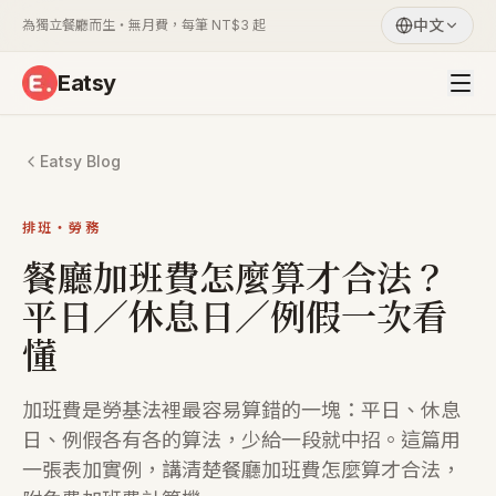
中文
為獨立餐廳而生・無月費，每筆 NT$3 起
Eatsy
Eatsy Blog
排班・勞務
餐廳加班費怎麼算才合法？
平日／休息日／例假一次看
懂
加班費是勞基法裡最容易算錯的一塊：平日、休息
日、例假各有各的算法，少給一段就中招。這篇用
一張表加實例，講清楚餐廳加班費怎麼算才合法，