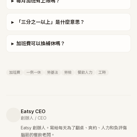
▸
每月加班有上限嗎？
▸
「三分之一以上」是什麼意思？
▸
加班費可以換補休嗎？
加班費
一例一休
勞基法
勞檢
餐飲人力
工時
Eatsy CEO
創辦人 / CEO
Eatsy 創辦人。寫給每天為了翻桌、爽約、人力和負評傷
腦筋的餐飲老闆。