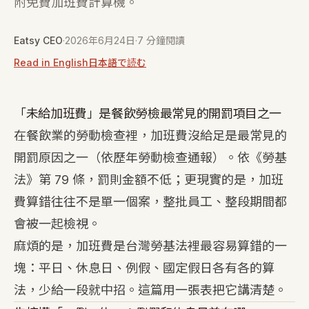
附免費加班費計算機。
Eatsy CEO
·
2026年6月24日
·
7 分鐘閱讀
Read in English
日本語で読む
「未給加班費」是餐飲勞檢最常見的開罰項目之一
在餐飲業的勞動檢查裡，加班費沒給足是最常見的
開罰原因之一（依歷年勞動檢查通報）。依《勞基
法》第 79 條，罰則金額不低；更現實的是，加班
費算錯往往不是單一個案，整批員工、整段期間都
會被一起檢視。
麻煩的是，加班費是台灣勞基法裡最容易算錯的一
塊：平日、休息日、例假、國定假日各有各的算
法，少給一段就中招。這篇用一張表把它講清楚。