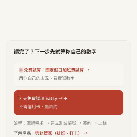
讀完了？下一步先試算你自己的數字
免費試算：國定假日加班費試算 →
用你自己的店況、看實際數字
7 天免費試用 Eatsy →
不需信用卡、無綁約
流程：溝通需求 → 建立測試帳號 → 簽約 → 上線
了解產品：
勞務管家（排班・打卡）
→