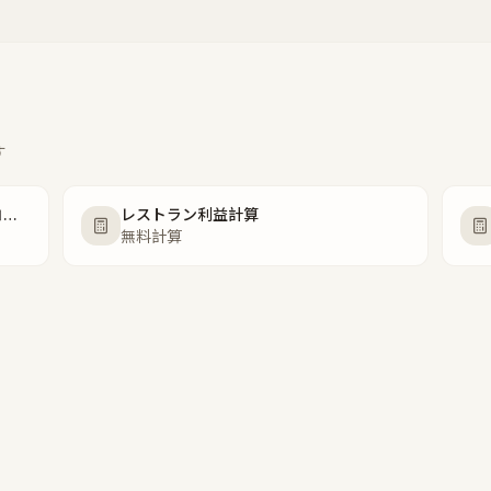
す
食材原価計算サイト — 1食あたりのコストと推奨価格を即時試算
レストラン利益計算
無料計算