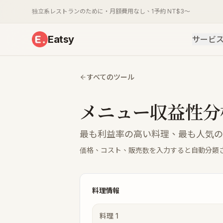
独立系レストランのために・月額費用なし、1予約 NT$3〜
Eatsy
サービ
すべてのツール
メニュー収益性分
最も利益率の高い料理、最も人気の
価格、コスト、販売数を入力すると自動分類
料理情報
料理
1