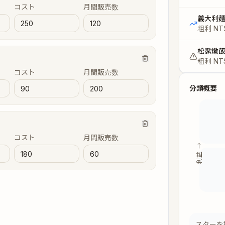
コスト
月間販売数
義大利
粗利
NT
松露燉
粗利
NT
コスト
月間販売数
分類概要
コスト
月間販売数
利益 →
スターを