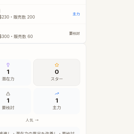
麵
主力
$
230
・
販売数
200
飯
要検討
$
300
・
販売数
60
1
0
潜在力
スター
1
1
要検討
主力
人気 →
推進し、潜在力の露出を改善し、要検討