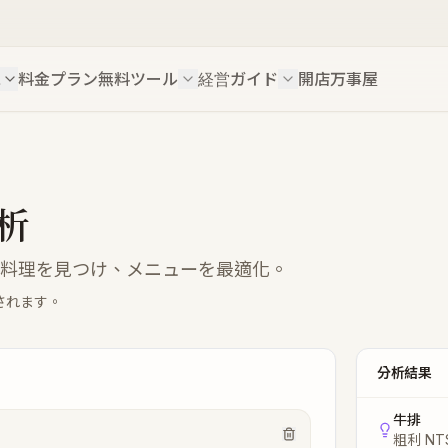
ス
料金プラン
無料ツール
経営ガイド
開店万事屋
析
料理を見つけ、メニューを最適化。
されます。
分析結果
牛排
粗利
NT