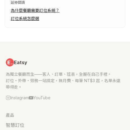
延伸閱讀
為什麼餐廳需要訂位系統？
訂位系統怎麼選
Eatsy
為獨立餐廳而生——客人、訂單、班表，全握在自己手裡。
訂位・外帶・勞務一站搞定，無月費、每筆 NT$3 起，名單永遠
帶得走。
Instagram
YouTube
產品
智慧訂位