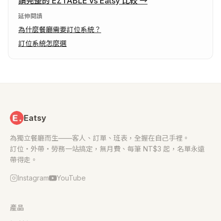
讀完整的 EZTABLE vs Eatsy 比較
→
延伸閱讀
為什麼餐廳需要訂位系統？
訂位系統怎麼選
Eatsy
為獨立餐廳而生——客人、訂單、班表，全握在自己手裡。
訂位・外帶・勞務一站搞定，無月費、每筆 NT$3 起，名單永遠
帶得走。
Instagram
YouTube
產品