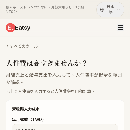
日本
独立系レストランのために・月額費用なし、1予約
NT$3〜
語
Eatsy
すべてのツール
人件費は高すぎませんか？
月間売上と給与支出を入力して、人件費率が健全な範囲
か確認。
売上と人件費を入力すると人件費率を自動計算。
營收與人力成本
每月營收（TWD）