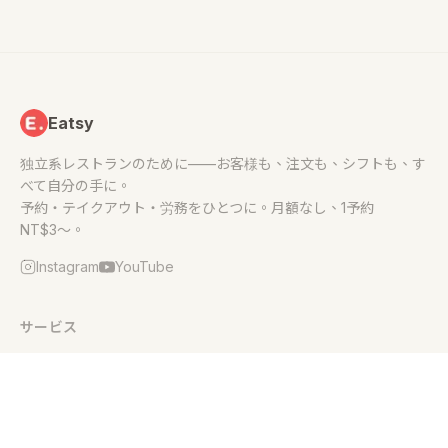
Eatsy
独立系レストランのために——お客様も、注文も、シフトも、す
べて自分の手に。
予約・テイクアウト・労務をひとつに。月額なし、1予約
NT$3〜。
Instagram
YouTube
サービス
スマート予約
テイクアウト・宅配
Eatsy 労務マネージャー