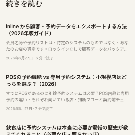
続きを読む
Inline から顧客・予約データをエクスポートする方法
（2026年版ガイド）
会員名簿や予約リストは、特定のシステムのものではなく、あな
たのお店の資産です。ロックインなしで顧客データをバックアッ
プし、移行する手順をご紹介します。どのシステムに乗り換える
2026年6月27日
· 6 分で読了
場合にも役立ちます。
POSの予約機能 vs 専用予約システム：小規模店はど
っちを選ぶ？（2026）
すでにPOSがあるのに別途予約システムは必要？POS内蔵と専用
予約の違い・それぞれ向いている店、判断フローと契約前チェッ
クリスト付き。併用も可能です。
2026年6月17日
· 7 分で読了
飲食店に予約システムは本当に必要か――電話の歴史が教
えてくれること（必要な店・要らない店）