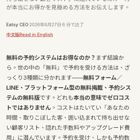
が本当にお得かを見極める方法をお伝えします。
Eatsy CEO
·
2026年6月27日
·
6 分で読了
中文版
Read in English
無料の予約システムはお得なのか？
まず結論か
ら。世の中の「無料」で予約を受ける方法は、ざ
っくり3種類に分かれます——
無料フォーム／
LINE、プラットフォーム型の無料掲載、予約シス
テムの無料版
です。どれも
本当の意味でゼロコス
トではありません
。コストはたいてい「あなたの
時間、取りこぼした客、囲い込まれて持ち出せな
い顧客リスト、隠れた手数料やアップグレード費
用」に潜んでいます。予約を受け、しかも予約数