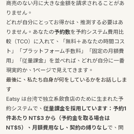
商売のない月に大きな金額を請求されることがあ
りません。
どれが自分にとってお得かは、推測する必要はあ
りません。あなたの
予約数
を
予約システム費用比
較（TCO）
に入れて、「無料＋あなたの時間コス
ト」「プラットフォーム手数料」「固定の月額費
用」「従量課金」を並べれば、どれが自分に一番
現実的か、1ページで見えてきます。
最後に、私たち自身が何をしているかをお話ししま
す
Eatsy は台湾で独立系飲食店のために生まれた予
約システムで、
従量課金を採用しています：予約1
件あたり NT$3 から（予約金を取る場合は
NT$5）、月額費用なし、契約の縛りなし
で、閑