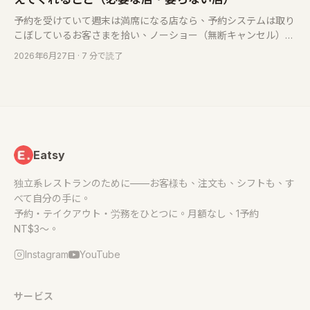
予約を受けていて週末は満席になる店なら、予約システムは取り
こぼしているお客さまを拾い、ノーショー（無断キャンセル）を
減らし、電話番の手を空けてくれます。ただし、すべての店に必
2026年6月27日
· 7 分で読了
要なわけではありません。その見分け方をお話しします。
Eatsy
独立系レストランのために——お客様も、注文も、シフトも、す
べて自分の手に。
予約・テイクアウト・労務をひとつに。月額なし、1予約
NT$3〜。
Instagram
YouTube
サービス