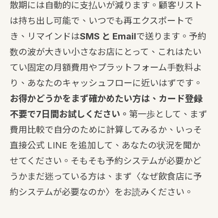
散期には自動的に支払いが減ります。顧客リスト
は持ち出し可能で、いつでも再エクスポートで
き、リマインドは
SMS と Email
で送ります。予約
数の波が大きい小さなお店にとって、これはたい
てい固定の月額費用やプラットフォーム手数料よ
り、あなたのキャッシュフローに近いはずです。
お得かどうかをまず確かめたい方は、カード登録
不要で7日間お試しください。
第一歩として、まず
費用比較
で自分のために計算してみるか、いっそ
直接
公式 LINE を追加
して、あなたの状況を聞か
せてください。そもそも予約システムが必要かど
うかまだ迷っている方は、まず〈
なぜ飲食店に予
約システムが必要なのか
〉をお読みください。