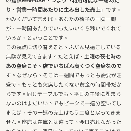
の指標――
RevPASH、つまり「利用可能な一席あた
り、営業一時間あたりに生み出した売上」
です。
かみくだいて言えば、あなたの椅子の一脚一脚
が、一時間あたりでいったいいくら稼いでくれて
いるか、ということです。
この視点に切り替えると、ふだん見過ごしている
無駄が見えてきます。たとえば、
土曜の夜七時の
あの空席こそ、店でいちばん高くつく空席なので
す。
なぜなら、そこは一週間でもっとも需要が旺
盛で、もっとも欠席したくない黄金の時間帯だか
らです。同じテーブルでも、平日の午後に埋まら
ないのはまだいい。でもピークで一巡分空いてし
まえば、その一巡の売上はもう二度と戻ってきま
せん。座席は在庫とは違って、今日売れなかった