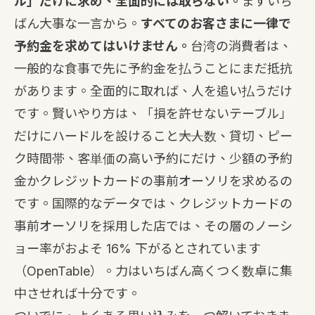
ル」だけに求め、全面的には取らない。
まずいち
ばん大事な一言から。
すべてのお客さまに一律で
予約金を求めてはいけません。
台湾の消費者は、
一般的な食事で先に予約金を払うことにまだ抵抗
があります。全面的に取れば、人を追い払うだけ
です。賢いやり方は、「損を許せないテーブル」
だけにハードルを設けること――大人数、貸切、ピー
ク時間帯、客単価の高い予約にだけ、少額の予約
金かクレジットカードの事前オーソリを求めるの
です。国際的なデータでは、クレジットカードの
事前オーソリを採用した店では、その層のノーシ
ョー率がおよそ 16% 下がるとされています
（OpenTable）。力はいちばん高くつく数卓に集
中させれば十分です。