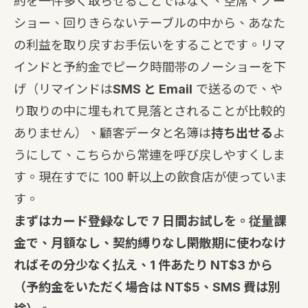
約を一件多く取らせることではなく、空席、ノー
ショー、回りきらないテーブルの中から、あなた
の利益を取り戻すお手伝いをすることです。リマ
インドと予約金でピーク時間帯のノーショーを下
げ（リマインドは
SMS と Email
で送るので、や
り取りの中に埋もれて見落とされることが比較的
ありません）、顧客データと名簿は
持ち出せる
よ
うにして、こちらから常連を呼び戻しやすくしま
す。現在すでに 100 軒以上の飲食店が使っていま
す。
まずはカード登録なしで 7 日間お試しを。従量課
金で、月額なし、契約縛りなし――閑散期に使わなけ
ればその分少なく払え、1 件あたり NT$3 から
（予約金をいただく場合は NT$5、SMS 費は別