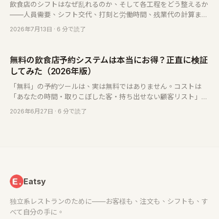
飲食店のシフトはなぜ乱れるのか、そして各工程をどう整えるか
——人員需要、シフト交代、打刻と労働時間、残業代の計算ま
で。無料の計算ツールとFAQ付き。
2026年7月13日
· 6 分で読了
無料の飲食店予約システムは本当にお得？正直に検証
してみた（2026年版）
「無料」の予約ツールは、実は無料ではありません。コストは
「あなたの時間・取りこぼした客・持ち出せない顧客リスト」に
隠れているだけ。何が本当にお得かを見極める方法をお伝えしま
2026年6月27日
· 6 分で読了
す。
Eatsy
独立系レストランのために——お客様も、注文も、シフトも、す
べて自分の手に。