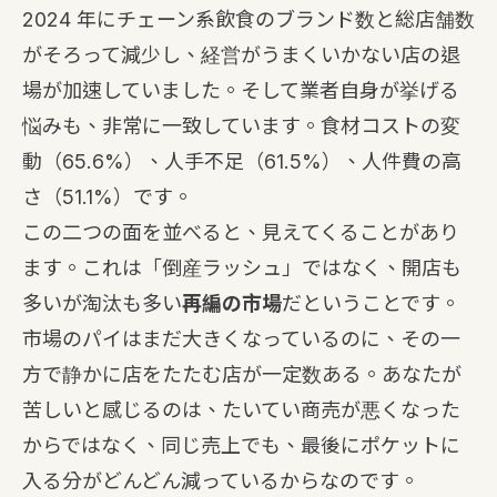
2024 年にチェーン系飲食のブランド数と総店舗数
がそろって減少し、経営がうまくいかない店の退
場が加速していました。そして業者自身が挙げる
悩みも、非常に一致しています。食材コストの変
動（65.6%）、人手不足（61.5%）、人件費の高
さ（51.1%）です。
この二つの面を並べると、見えてくることがあり
ます。これは「倒産ラッシュ」ではなく、開店も
多いが淘汰も多い
再編の市場
だということです。
市場のパイはまだ大きくなっているのに、その一
方で静かに店をたたむ店が一定数ある。あなたが
苦しいと感じるのは、たいてい商売が悪くなった
からではなく、同じ売上でも、最後にポケットに
入る分がどんどん減っているからなのです。