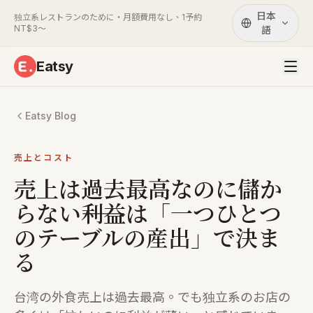
日本
独立系レストランのために・月額費用なし、1予約
NT$3〜
語
Eatsy
Eatsy Blog
売上とコスト
売上は過去最高なのに儲か
らない――利益は「一つひとつ
のテーブルの産出」で決ま
る
台湾の外食売上は過去最高。でも独立系のお店の