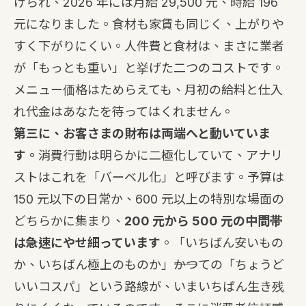
げられ、2026 年には月給 29,500 元、時給 196
元になりました。食材も家賃も同じく、上がりや
すく下がりにくい。人件費と食材は、まさに業者
が「もっとも重い」と挙げた二つのコストです。
メニュー価格はためらえても、月初の給料と仕入
れ代金はあなたを待ってはくれません。
第三に、お客さまの財布は両端へと動いていま
す。
消費行動は明らかに二極化していて、アナリ
ストはこれを「バーベル化」と呼びます。予算は
150 元以下の日常か、600 元以上の特別な場面の
どちらかに集まり、
200 元から 500 元の中間帯
は急速にやせ細っています
。「いちばん安いもの
か、いちばん極上のものか」――かつての「ちょうど
いいコスパ」という路線が、いまいちばん生き残