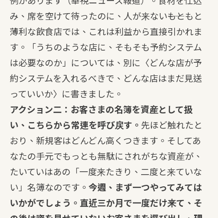
例があります（華視ニュース報道）。食材を仕込
み、席を空けて待ったのに、人が来ない――もともと
薄利な飲食店では、これは利益から直接引かれま
す。「うちのような店に、そもそも予約システム
は必要なのか」については、別に〈
どんな店が予
約システムを入れるべきで、どんな店はまだ見送
っていいか
〉に書きました。
アクション二：お客さまの名簿を資産として扱
い、こちらから常連を呼び戻す。
先ほど触れたと
おり、新規客はどんどん高くつきます。そしてあ
なたの手元でもっとも無駄にされがちな資産が、
たいていはあの「一度来たきり、二度と来ていな
い」名簿なのです。
今週、まず一つやってみては
いかがでしょう。直近三か月で一度だけ来て、そ