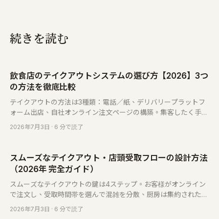
続きを読む
飲食店のテイクアウトシステムの選び方【2026】3つ
の方法を徹底比較
テイクアウトの方法は3種類：電話／紙、デリバリープラットフ
ォーム出店、自社オンライン注文ページの構築。集客したく手数
料やデータがプラットフォーム側でも構わないなら出店、顧客と
2026年7月3日
· 6 分で読了
名簿を自分の手元に残しコストを利用量に連動させたいなら自社
構築。多くの店は両方併用が現実的です。
スムーズなテイクアウト・店頭受取フローの設計方法
（2026年 完全ガイド）
スムーズなテイクアウトの鍵は4ステップ。お客様がオンライン
で注文し、受取時間帯を選んで混雑を分散、厨房は集約された注
文リストで調理、完成通知で受取へ。フローの回し方とシステム
2026年7月3日
· 6 分で読了
の組み方を解説します。