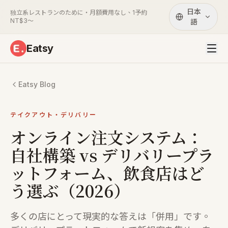
日本
独立系レストランのために・月額費用なし、1予約
NT$3〜
語
Eatsy
Eatsy Blog
テイクアウト・デリバリー
オンライン注文システム：
自社構築 vs デリバリープラ
ットフォーム、飲食店はど
う選ぶ（2026）
多くの店にとって現実的な答えは「併用」です。