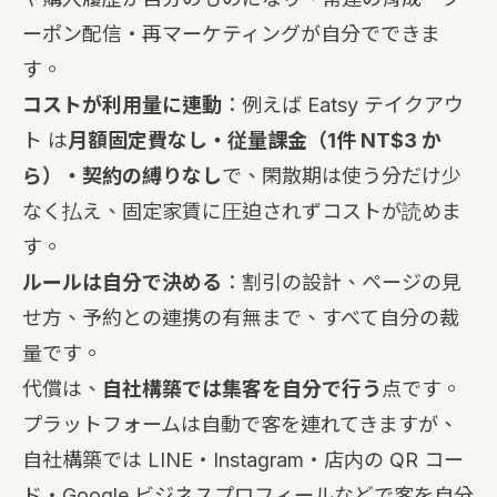
ーポン配信・再マーケティングが自分でできま
す。
コストが利用量に連動
：例えば
Eatsy テイクアウ
ト
は
月額固定費なし・従量課金（1件 NT$3 か
ら）・契約の縛りなし
で、閑散期は使う分だけ少
なく払え、固定家賃に圧迫されずコストが読めま
す。
ルールは自分で決める
：割引の設計、ページの見
せ方、予約との連携の有無まで、すべて自分の裁
量です。
代償は、
自社構築では集客を自分で行う
点です。
プラットフォームは自動で客を連れてきますが、
自社構築では LINE・Instagram・店内の QR コー
ド・Google ビジネスプロフィールなどで客を自分