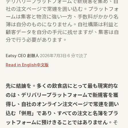
デリバリープラットフォームで新規客を集め、自
社の注文ページで常連を囲い込む。プラットフォ
ームは集客と物流に強い一方、手数料がかかり名
簿は自分のものになりません。自社構築は利益と
顧客データを自分の手元に残せますが、集客は自
分で行う必要があります。
Eatsy CEO 創辦人
·
2026年7月3日
·
6 分で読了
Read in English
中文版
先に結論を。多くの飲食店にとって最も現実的な
のは、デリバリープラットフォームで新規客を獲
得し、自社のオンライン注文ページで常連を囲い
込む「併用」であり、すべての注文と名簿をプラ
ットフォームに預けきることではありません。
そ