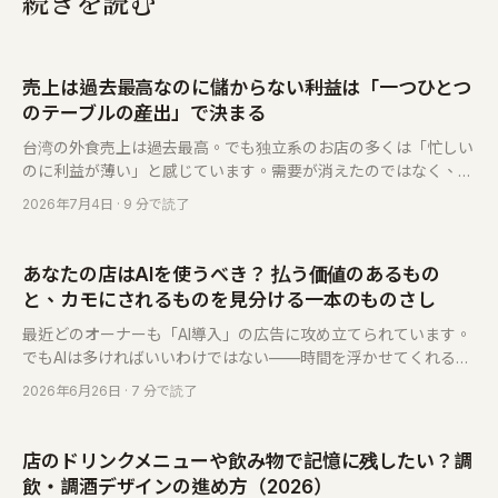
続きを読む
売上は過去最高なのに儲からない――利益は「一つひとつ
のテーブルの産出」で決まる
台湾の外食売上は過去最高。でも独立系のお店の多くは「忙しい
のに利益が薄い」と感じています。需要が消えたのではなく、粗
利が両側から挟み撃ちにされているのです。「一つひとつのテー
2026年7月4日
· 9 分で読了
ブルの産出」で利益を取り戻す方法をお話しします。
あなたの店はAIを使うべき？ 払う価値のあるもの
と、カモにされるものを見分ける一本のものさし
最近どのオーナーも「AI導入」の広告に攻め立てられています。
でもAIは多ければいいわけではない——時間を浮かせてくれるも
のもあれば、名前を変えただけのカモ商法もある。この記事は一
2026年6月26日
· 7 分で読了
本のものさしを渡します。三つの問いで見分けがつき、しかも一
番リスクが低く、最初に試すべき一歩も教えます。
店のドリンクメニューや飲み物で記憶に残したい？調
飲・調酒デザインの進め方（2026）