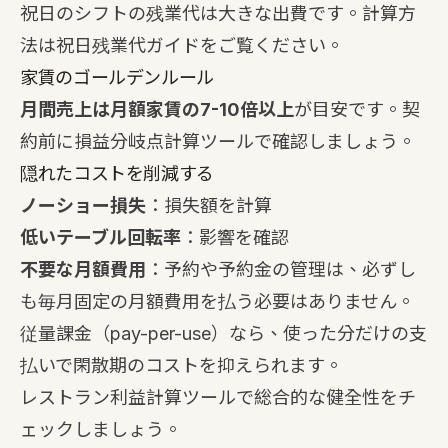
祝日のシフトの残業代は大きな出費です。計算方
法は
祝日残業代ガイド
をご覧ください。
家賃のゴールデンルール
月間売上は月額家賃の7-10倍以上
が目安です。契
約前に
損益分岐点計算ツール
で確認しましょう。
隠れたコストを削減する
ノーショー損失
：
損失額を計算
低いテーブル回転率
：
影響を確認
不要な月額費用
：予約や予約金の管理は、必ずし
も毎月固定の月額費用を払う必要はありません。
従量課金（pay-per-use）なら、使った分だけの支
払いで閑散期のコストを抑えられます。
レストラン利益計算ツール
で総合的な健全性をチ
ェックしましょう。