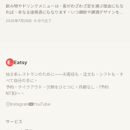
飲み物やドリンクメニューは、客がわざわざ足を運ぶ理由にもな
れば、単なる価格表にもなります。いつ調飲や調酒デザインを頼
むべきか、飲品デザインに何が含まれるか、依頼前に確認すべき
2026年7月29日
· 6 分で読了
ことを整理します。
Eatsy
独立系レストランのために——お客様も、注文も、シフトも、す
べて自分の手に。
予約・テイクアウト・労務をひとつに。月額なし、1予約
NT$3〜。
Instagram
YouTube
サービス