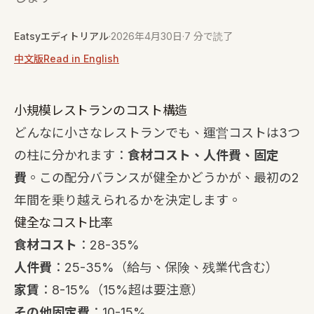
Eatsyエディトリアル
·
2026年4月30日
·
7 分で読了
中文版
Read in English
小規模レストランのコスト構造
どんなに小さなレストランでも、運営コストは3つ
の柱に分かれます：
食材コスト、人件費、固定
費
。この配分バランスが健全かどうかが、最初の2
年間を乗り越えられるかを決定します。
健全なコスト比率
食材コスト
：28-35%
人件費
：25-35%（給与、保険、残業代含む）
家賃
：8-15%（15%超は要注意）
その他固定費
：10-15%