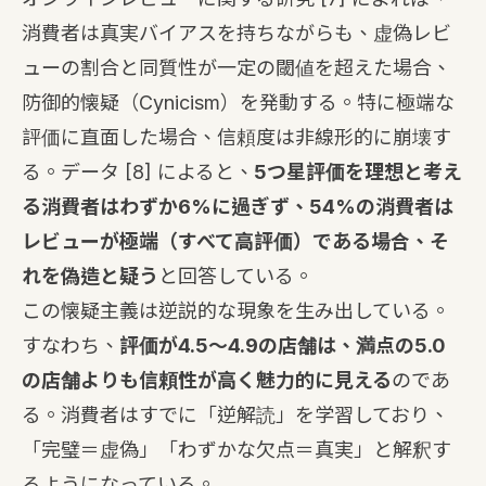
消費者は真実バイアスを持ちながらも、虚偽レビ
ューの割合と同質性が一定の閾値を超えた場合、
防御的懐疑（Cynicism）を発動する。特に極端な
評価に直面した場合、信頼度は非線形的に崩壊す
る。データ
[8]
によると、
5つ星評価を理想と考え
る消費者はわずか6%に過ぎず、54%の消費者は
レビューが極端（すべて高評価）である場合、そ
れを偽造と疑う
と回答している。
この懐疑主義は逆説的な現象を生み出している。
すなわち、
評価が4.5〜4.9の店舗は、満点の5.0
の店舗よりも信頼性が高く魅力的に見える
のであ
る。消費者はすでに「逆解読」を学習しており、
「完璧＝虚偽」「わずかな欠点＝真実」と解釈す
るようになっている。