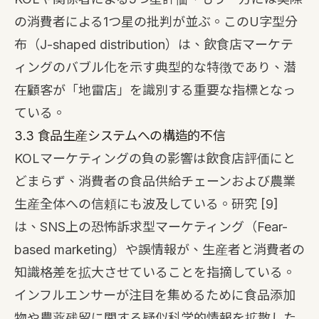
の消費者による1つ星の批判が並ぶ。このU字型分
布（J-shaped distribution）は、飲食店マーケテ
ィングのバブル化を示す典型的な特徴であり、潜
在顧客が「地雷店」を識別する重要な指標となっ
ている。
3.3 食品生産システムへの構造的不信
KOLマーケティングの負の影響は飲食店評価にと
どまらず、消費者の食品供給チェーンおよび農業
生産全体への信頼にも波及している。研究
[9]
は、SNS上の恐怖訴求型マーケティング（Fear-
based marketing）や誤情報が、生産者と消費者の
知識格差を拡大させていることを指摘している。
インフルエンサーが注目を集めるために食品添加
物や農薬残留に関する疑似科学的情報を拡散した