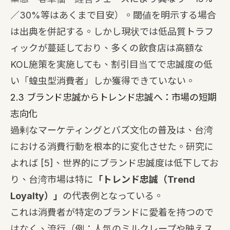
／30%等はあくまで目安）。閾値を明示する場合
は出典を併記する。しかし現状では低品質トラフ
ィックが蔓延しており、多くの飲食店は高額な
KOL施策を実施しても、割引目当てで忠誠度の低
い「蝗虫型消費者」しか獲得できていない。
2.3 ブランド忠誠からトレンド忠誠へ：市場の短期
志向化
過剰なマーケティングとバズ文化の普及は、台湾
における消費行動を根本的に変化させた。研究に
よれば
[5]
、世界的にブランド忠誠度は低下してお
り、台湾市場は特に
「トレンド忠誠（Trend
Loyalty）」
の代表例となっている。
これは消費者が特定のブランドに愛着を持つので
はなく、流行（例：人気のミルクレープや映えス