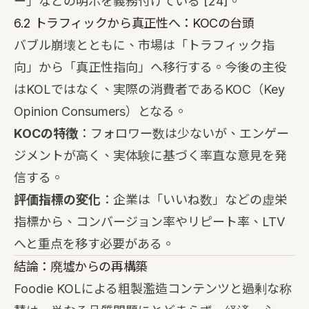
ー」などの明示を義務付けている
[24]
。
6.2 トラフィックから真正性へ：KOCの台頭
バブル崩壊とともに、市場は「トラフィック指
向」から「真正性指向」へ移行する。今後の主役
はKOLではなく、実際の消費者であるKOC（Key
Opinion Consumers）となる。
KOCの特徴
：フォロワー数は少ないが、エンゲー
ジメントが高く、実体験に基づく率直な意見を発
信する。
評価指標の変化
：企業は「いいね数」などの虚栄
指標から、コンバージョン率やリピート率、LTV
へと重点を移す必要がある。
結論：廃墟からの再構築
Foodie KOLによる粗製濫造コンテンツと過剰な称