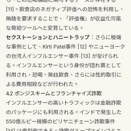
[11]
。飲食店のネガティブ評価への恐怖を利用し、
賄賂を要求することで、「評価権」が収益化可能
な脅迫ツールへと変質している。
セクストーションとハニートラップ
：さらに極端
な事例として、Kirti Patel事件
[12]
やニューヨーク
の台湾人インフルエンサー事件
[13]
が挙げられ
る。インフルエンサーという身份が隠れ蓑として
利用され、恐喝、無銭飲食、さらには性的取引に
よる費用相殺などが行われた。
4.2 ポンジスキームとフランチャイズ詐欺
インフルエンサーの高いトラフィックは金融詐欺
のパッケージにも利用される。インドで発生した
550億ルピー規模のビリヤニチェーン詐欺事件
[14]
は典型例である。詐欺グループはインフルエ