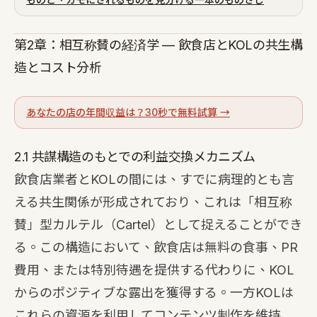
第2章：相互称賛の経済学 — 飲食店とKOLの共生構
造とコスト分析
あなたの店の年間収益は？30秒で無料試算 →
2.1 共謀構造のもとでの利益交換メカニズム
飲食店業者とKOLの間には、すでに病理的とも言
える共生関係が形成されており、これは「相互称
賛」型カルテル（Cartel）として捉えることができ
る。この構造において、飲食店は無料の食事、PR
費用、または特別待遇を提供する代わりに、KOL
からのポジティブな露出を獲得する。一方KOLは
これらの資源を利用してコンテンツ制作を維持