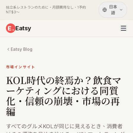
日本
独立系レストランのために・月額費用なし、1予約
NT$3〜
語
Eatsy
Eatsy Blog
市場インサイト
KOL時代の終焉か？飲食マ
ーケティングにおける同質
化・信頼の崩壊・市場の再
編
すべてのグルメKOLが同じに見えるとき、消費者