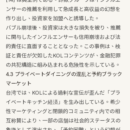
ンサーの推薦を利用して急成長と高収益の幻想を
作り出し、投資家を加盟へと誘導した。
バブル崩壊後、投資家は大きな損失を被り、推薦
に関与したインフルエンサーも信用崩壊および法
的責任に直面することとなった。この事例は、検
証と責任が欠如したKOLコンテンツが、金融犯罪
の共犯構造に組み込まれる危険性を示している。
4.3 プライベートダイニングの混乱と予約ブラック
マーケット
台湾では、KOLによる過剰な宣伝が歪んだ「プラ
イベートキッチン経済」を生み出している。希少
性マーケティングと閉鎖的コミュニティ内での相
互称賛により、一部の店舗は社会的ステータスの
象徴として演出され、「予約困難」という幻想が