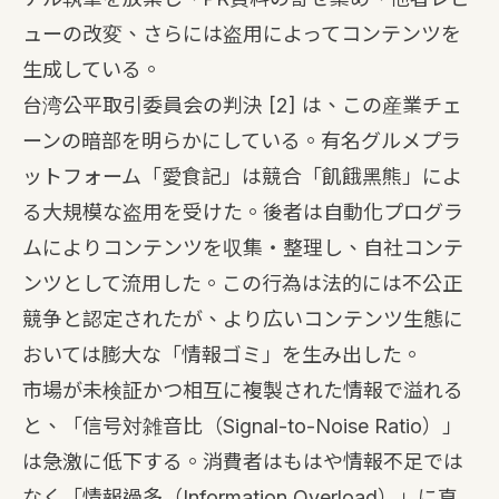
ューの改変、さらには盗用によってコンテンツを
生成している。
台湾公平取引委員会の判決
[2]
は、この産業チェ
ーンの暗部を明らかにしている。有名グルメプラ
ットフォーム「愛食記」は競合「飢餓黑熊」によ
る大規模な盗用を受けた。後者は自動化プログラ
ムによりコンテンツを収集・整理し、自社コンテ
ンツとして流用した。この行為は法的には不公正
競争と認定されたが、より広いコンテンツ生態に
おいては膨大な「情報ゴミ」を生み出した。
市場が未検証かつ相互に複製された情報で溢れる
と、「信号対雑音比（Signal-to-Noise Ratio）」
は急激に低下する。消費者はもはや情報不足では
なく「情報過多（Information Overload）」に直