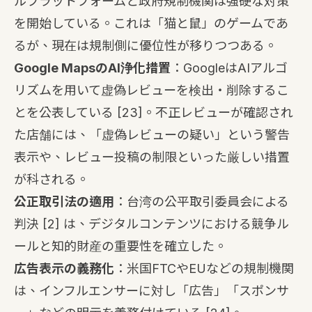
ルプラットフォームと政府規制機関は強硬な対策
を開始している。これは「猫と鼠」のゲームであ
るが、現在は規制側に優位性が移りつつある。
Google MapsのAI浄化措置
：GoogleはAIアルゴ
リズムを用いて虚偽レビューを検出・削除するこ
とを公表している
[23]
。不正レビューが確認され
た店舗には、「虚偽レビューの疑い」という警告
表示や、レビュー投稿の制限といった厳しい措置
が科される。
公正取引法の適用
：台湾の公平取引委員会による
判決
[2]
は、デジタルコンテンツにおける競争ル
ールと知的財産の重要性を確立した。
広告表示の義務化
：米国FTCやEUなどの規制機関
は、インフルエンサーに対し「広告」「スポンサ