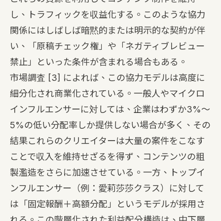
し、トラフィックを収益化する。このような協力
関係にはしばしば暗黙的または明示的な契約が伴
い、「原稿チェック権」や「ネガティブレビュー
禁止」といった条件が含まれる場合もある。
市場調査
[3]
によれば、この協力モデルは高度に
細分化され商業化されている。一般人やマイクロ
インフルエンサーに対しては、企業はわずか3%〜
5%の低い分配率しか提供しない場合が多く、その
結果これらのクリエイターは大量の案件をこなす
ことで収入を維持せざるを得ず、コンテンツの粗
製濫造をさらに加速させている。一方、トップイ
ンフルエンサー（例：愛莉莎莎クラス）に対して
は「固定報酬＋高額分配」というモデルが採用さ
れる。この階層化された利益配分構造は、中下層