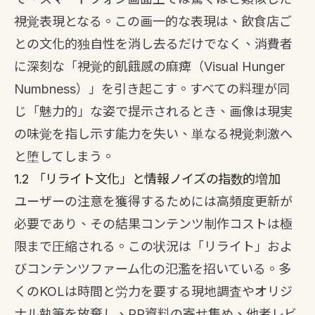
視覚表現となる。この画一的な表現は、飲食店ご
との文化的独自性を消し去るだけでなく、消費者
に深刻な「視覚的飢餓感の麻痺（Visual Hunger
Numbness）」を引き起こす。すべての料理が同
じ「魅力的」な姿で提示されるとき、画像は現実
の味覚を指し示す能力を失い、単なる視覚刺激へ
と堕してしまう。
1.2 「リライト文化」と情報ノイズの指数的増加
ユーザーの注意を獲得するためには高頻度更新が
必要であり、その結果コンテンツ制作コストは極
限まで圧縮される。この状況は「リライト」およ
びコンテンツファーム化の氾濫を招いている。多
くのKOLは時間と労力を要する現地調査やオリジ
ナル執筆を放棄し、PR資料の寄せ集め、他者レビ