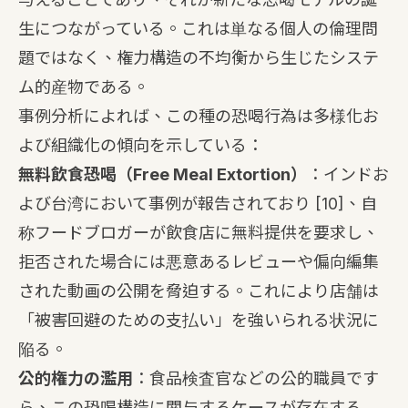
生につながっている。これは単なる個人の倫理問
題ではなく、権力構造の不均衡から生じたシステ
ム的産物である。
事例分析によれば、この種の恐喝行為は多様化お
よび組織化の傾向を示している：
無料飲食恐喝（Free Meal Extortion）
：インドお
よび台湾において事例が報告されており
[10]
、自
称フードブロガーが飲食店に無料提供を要求し、
拒否された場合には悪意あるレビューや偏向編集
された動画の公開を脅迫する。これにより店舗は
「被害回避のための支払い」を強いられる状況に
陥る。
公的権力の濫用
：食品検査官などの公的職員です
ら、この恐喝構造に関与するケースが存在する