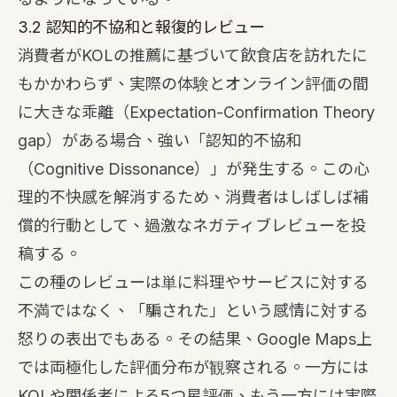
3.2 認知的不協和と報復的レビュー
消費者がKOLの推薦に基づいて飲食店を訪れたに
もかかわらず、実際の体験とオンライン評価の間
に大きな乖離（Expectation-Confirmation Theory
gap）がある場合、強い「認知的不協和
（Cognitive Dissonance）」が発生する。この心
理的不快感を解消するため、消費者はしばしば補
償的行動として、過激なネガティブレビューを投
稿する。
この種のレビューは単に料理やサービスに対する
不満ではなく、「騙された」という感情に対する
怒りの表出でもある。その結果、Google Maps上
では両極化した評価分布が観察される。一方には
KOLや関係者による5つ星評価、もう一方には実際