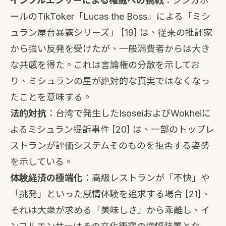
インフルエンサーによる権威への挑戦
：シンガポ
ールのTikToker「Lucas the Boss」による「ミシ
ュラン屋台暴露シリーズ」
[19]
は、従来の批評家
から強い反発を受けたが、一般消費者からは大き
な共感を得た。これは言論権の分散を示してお
り、ミシュランの星が絶対的な真実ではなくなっ
たことを意味する。
法的対抗
：台湾で発生したIsoseiおよびWokheiに
よるミシュラン提訴事件
[20]
は、一部のトップレ
ストランが評価システムそのものを拒否する姿勢
を示している。
体験経済の極端化
：高級レストランが「不快」や
「挑発」といった感情体験を追求する場合
[21]
、
それは大衆が求める「美味しさ」から乖離し、イ