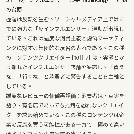
5.1 「反インフルエンサー（De-influencing）」運動
の台頭
極端は反転を生む。ソーシャルメディア上ではす
でに強力な「反インフルエンサー」運動が出現し
ている。これは過度な消費主義と虚偽マーケティ
ングに対する集団的な反省の表れである。この種
のコンテンツクリエイター
[16]
[17]
は、実態とか
け離れたインフルエンサー店舗を暴露し、「買う
な」「行くな」と消費者に警告することを主軸と
している。
誠実なレビューの価値再評価
：消費者は、真実を
語り、有名店であっても批判を恐れないクリエイ
ターを求め始めている。この種のコンテンツは企
業の反感を買う可能性がある一方で、極めて高い