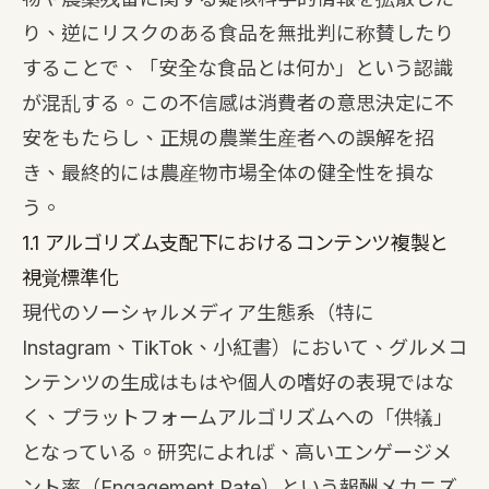
り、逆にリスクのある食品を無批判に称賛したり
することで、「安全な食品とは何か」という認識
が混乱する。この不信感は消費者の意思決定に不
安をもたらし、正規の農業生産者への誤解を招
き、最終的には農産物市場全体の健全性を損な
う。
1.1 アルゴリズム支配下におけるコンテンツ複製と
視覚標準化
現代のソーシャルメディア生態系（特に
Instagram、TikTok、小紅書）において、グルメコ
ンテンツの生成はもはや個人の嗜好の表現ではな
く、プラットフォームアルゴリズムへの「供犠」
となっている。研究によれば、高いエンゲージメ
ント率（Engagement Rate）という報酬メカニズ