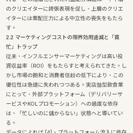
のクリエイターに誇張表現を促し、上層のクリエ
イターには業配圧力による中立性の喪失をもたら
す。
2.2 マーケティングコストの限界効用逓減と「貧
忙」トラップ
従来、インフルエンサーマーケティングは高い投
資収益率（ROI）をもたらすと考えられてきた。し
かし市場の飽和と消費者信頼の低下により、この
優位性は急速に失われつつある。実店舗型飲食業
にとって、外部プラットフォーム（デリバリーサ
ービスやKOLプロモーション）への過度な依存
は、「忙しいのに儲からない」状態へと導いてい
る。
データによれば
[4]
、プラットフォーム流入に依存