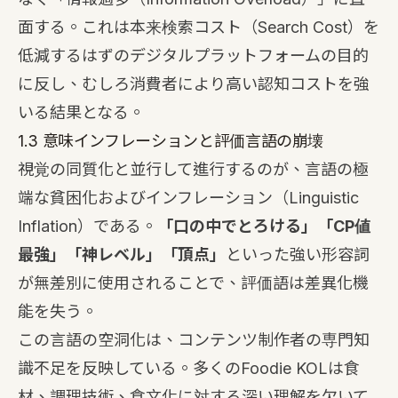
面する。これは本来検索コスト（Search Cost）を
低減するはずのデジタルプラットフォームの目的
に反し、むしろ消費者により高い認知コストを強
いる結果となる。
1.3 意味インフレーションと評価言語の崩壊
視覚の同質化と並行して進行するのが、言語の極
端な貧困化およびインフレーション（Linguistic
Inflation）である。
「口の中でとろける」「CP値
最強」「神レベル」「頂点」
といった強い形容詞
が無差別に使用されることで、評価語は差異化機
能を失う。
この言語の空洞化は、コンテンツ制作者の専門知
識不足を反映している。多くのFoodie KOLは食
材、調理技術、食文化に対する深い理解を欠いて