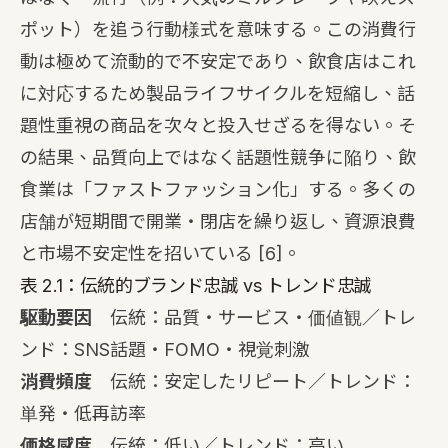
ポット）を追う行動様式を意味する。この消費行
動は極めて流動的で不安定であり、飲食店はこれ
に対応するため製品ライフサイクルを短縮し、話
題性重視の商品を次々と投入せざるを得ない。そ
の結果、品質向上ではなく話題性競争に陥り、飲
食業は「ファストファッション化」する。多くの
店舗が短期間で開業・閉店を繰り返し、資源浪費
と市場不安定性を招いている
[6]
。
表 2.1：伝統的ブランド忠誠 vs トレンド忠誠
駆動要因
伝統：品質・サービス・価値観／トレ
ンド：SNS話題・FOMO・視覚刺激
消費頻度
伝統：安定したリピート／トレンド：
単発・低再訪率
価格感度
伝統：低い／トレンド：高い