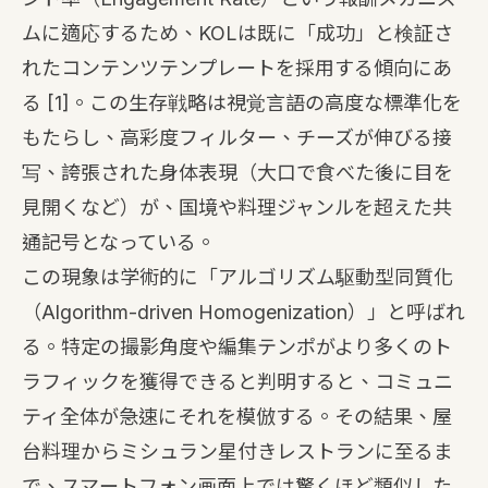
ムに適応するため、KOLは既に「成功」と検証さ
れたコンテンツテンプレートを採用する傾向にあ
る
[1]
。この生存戦略は視覚言語の高度な標準化を
もたらし、高彩度フィルター、チーズが伸びる接
写、誇張された身体表現（大口で食べた後に目を
見開くなど）が、国境や料理ジャンルを超えた共
通記号となっている。
この現象は学術的に「アルゴリズム駆動型同質化
（Algorithm-driven Homogenization）」と呼ばれ
る。特定の撮影角度や編集テンポがより多くのト
ラフィックを獲得できると判明すると、コミュニ
ティ全体が急速にそれを模倣する。その結果、屋
台料理からミシュラン星付きレストランに至るま
で、スマートフォン画面上では驚くほど類似した