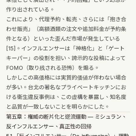
作り出されている。
これにより、代理予約、転売、さらには「抱き合
わせ販売」（高額酒類の注文や追加料金が予約条
件となる）といった歪んだ市場が発生している
[15]
。インフルエンサーは「神格化」と「ゲート
キーパー」の役割を担い、誇示的な投稿によって
FOMO（取り残される恐怖）を煽る。
しかしこの高価格には実質的価値が伴わない場合
が多い。台北の著名なプライベートキッチンにお
ける衛生違反事例は、この虚構を暴露し、知名度
と品質が一致しないことを明らかにした。
第五章：権威の断片化と逆流運動 — ミシュラン、
反インフルエンサー、真正性の回帰