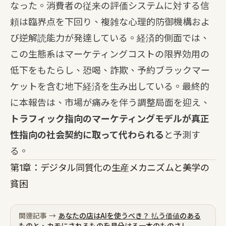
なった。消費者の従来の評価システムに対する信
頼は臨界点を下回り、複雑な心理的防御機構およ
び逆解読能力が発達している。経済的側面では、
この生態系はマーケティングコストの限界効用の
低下をもたらし、恐喝、詐欺、予約ブラックマー
ケットを含む地下経済を生み出している。最終的
に本報告は、市場が痛みを伴う調整局面を迎え、
トラフィック指向のマーケティングモデルが真正
性指向の社会契約に取って代わられる
と予測す
る。
第1章：デジタル同質化の生産メカニズムと美学の
貧困
関連記事 →
あなたの店はAIを使うべき？ 払う価値のある
ものと、カモにされるものを見分ける一本のものさし