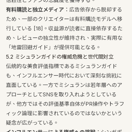
信頼性とファンの忠誠度を獲得する。
有料購読と独立メディア
：広告依存から脱却する
ため、一部のクリエイターは有料購読モデルへ移
行している
[18]
。収益源が読者に直接依存するた
め、レビューの独立性が維持され、実際に有用な
「地雷回避ガイド」が提供可能となる。
5.2 ミシュランガイドの権威危機と世代間対立
伝統的な美食評価指標であるミシュランガイド
も、インフルエンサー時代において深刻な挑戦に
直面している。一方でミシュランは若年層へのア
プローチとしてSNSを取り入れようとしている
が、他方ではその評価基準自体がPR操作やトラフ
ィック論理に影響されているのではないかという
疑念が広がっている。