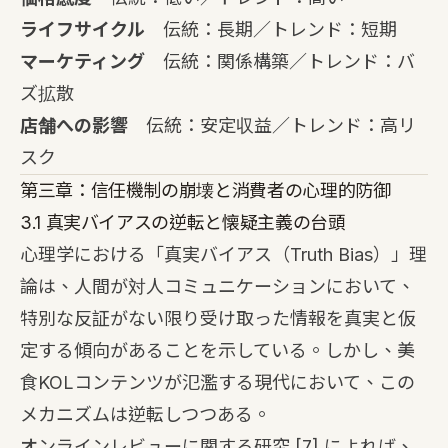
ライフサイクル
伝統：長期／トレンド：短期
マーケティング
伝統：関係構築／トレンド：バ
ズ拡散
店舗への影響
伝統：安定収益／トレンド：高リ
スク
第三章：信任機制の崩壊と消費者の心理的防御
3.1 真実バイアスの逆転と懐疑主義の台頭
心理学における「真実バイアス（Truth Bias）」理
論は、人間が対人コミュニケーションにおいて、
特別な反証がない限り受け取った情報を真実と仮
定する傾向があることを示している。しかし、美
食KOLコンテンツが氾濫する現代において、この
メカニズムは逆転しつつある。
オンラインレビューに関する研究
[7]
によれば、