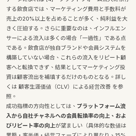
する飲食店では、マーケティング費用と手数料が
売上の20%以上を占めることが多く、純利益を大
きく圧迫する。さらに重要なのは、インフルエン
サーによる流入は多くの場合「一過性」である点
である。飲食店が独自ブランドや会員システムを
構築していない場合、これらの流入をリピート顧
客へと転換できず、結果としてマーケティング投
資は顧客流出を補填するだけのものとなる。詳し
くは
顧客生涯価値（CLV）による経営改善
を参
照。
成功指標の方向性としては、
プラットフォーム流
入から自社チャネルへの会員転換率の向上、およ
びリピート率の向上
が望ましい（具体的な数値は
業態・客単価・経営フェーズにより異なり、15%