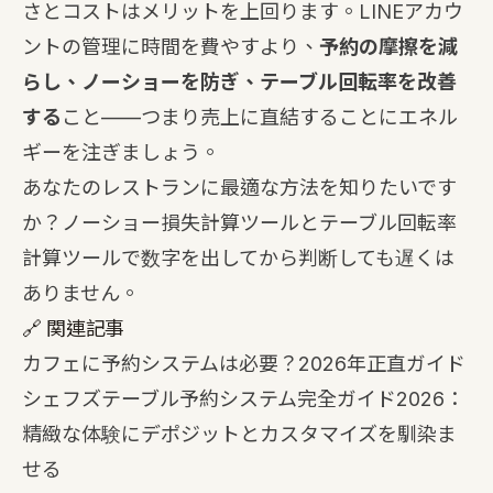
さとコストはメリットを上回ります。LINEアカウ
ントの管理に時間を費やすより、
予約の摩擦を減
らし、ノーショーを防ぎ、テーブル回転率を改善
する
こと——つまり売上に直結することにエネル
ギーを注ぎましょう。
あなたのレストランに最適な方法を知りたいです
か？
ノーショー損失計算ツール
と
テーブル回転率
計算ツール
で数字を出してから判断しても遅くは
ありません。
🔗 関連記事
カフェに予約システムは必要？2026年正直ガイド
シェフズテーブル予約システム完全ガイド2026：
精緻な体験にデポジットとカスタマイズを馴染ま
せる