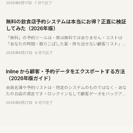
クリスト付き。併用も可能です。
2026年6月17日
· 7 分で読了
無料の飲食店予約システムは本当にお得？正直に検証
してみた（2026年版）
「無料」の予約ツールは、実は無料ではありません。コストは
「あなたの時間・取りこぼした客・持ち出せない顧客リスト」に
隠れているだけ。何が本当にお得かを見極める方法をお伝えしま
2026年6月27日
· 6 分で読了
す。
Inline から顧客・予約データをエクスポートする方法
（2026年版ガイド）
会員名簿や予約リストは、特定のシステムのものではなく、あな
たのお店の資産です。ロックインなしで顧客データをバックアッ
プし、移行する手順をご紹介します。どのシステムに乗り換える
2026年6月27日
· 6 分で読了
場合にも役立ちます。