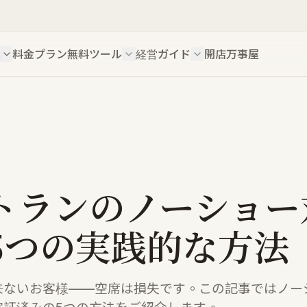
ス
料金プラン
無料ツール
経営ガイド
開店万事屋
トランのノーショー
5つの実践的な方法
来ないお客様——空席は損失です。この記事ではノー