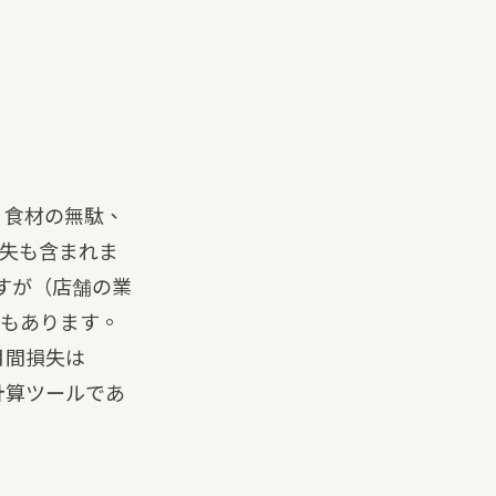
。食材の無駄、
失も含まれま
すが（店舗の業
もあります。
月間損失は
計算ツール
であ