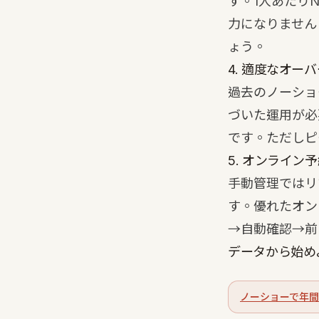
す。1人あたり
力になりません
ょう。
4. 適度なオー
過去のノーショ
づいた運用が必
です。ただしピ
5. オンライン
手動管理ではリ
す。優れたオン
→自動確認→前
データから始め
ノーショーで年間