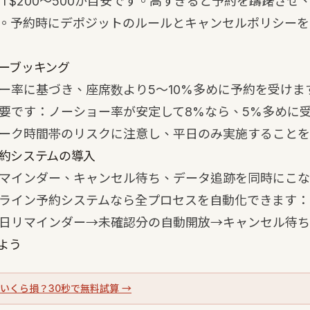
NT$200〜500が目安です。高すぎると予約を躊躇させ
。予約時にデポジットのルールとキャンセルポリシーを
バーブッキング
ー率に基づき、座席数より5〜10%多めに予約を受けま
要です：ノーショー率が安定して8%なら、5%多めに
ーク時間帯のリスクに注意し、平日のみ実施することを
予約システムの導入
マインダー、キャンセル待ち、データ追跡を同時にこな
ライン予約システムなら全プロセスを自動化できます：
日リマインダー→未確認分の自動開放→キャンセル待ち
よう
いくら損？30秒で無料試算 →