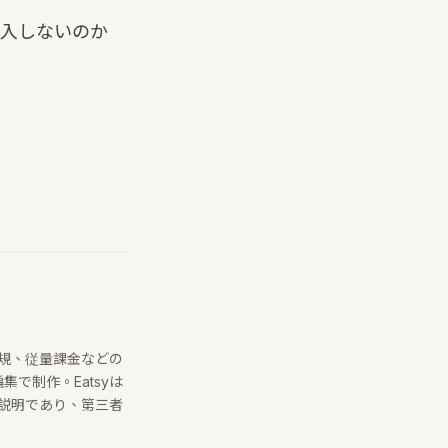
入しないのか
合規、従量課金などの
で制作。Eatsyは
の説明であり、第三者