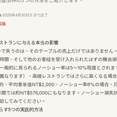
実証済みの5つの方法をご紹介します。
ル
·
2026年4月30日
·
5 分で読了
文版
ストランに与える本当の影響
ーで失うのは、そのテーブルの売上だけではありません
時間、そして他のお客様を受け入れられたはずの機会損
一般的に見られるノーショー率は5〜10%程度とされま
異なります）、高級レストランではさらに高くなる場合
約、平均客単価NT$2,000、ノーショー率8%の場合、
、年間では約NT$576,000にもなります。
ノーショー損失
認してみてください。
らす5つの実践的方法