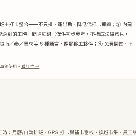
排班＋打卡整合——不只排，連出勤、降低代打卡都顧；② 內建
能踩到的工時／間隔紅線（僅供初步參考，不構成法律意見，
越南／泰／馬來等 6 種語言，照顧移工夥伴；④ 免費開始、不
可單獨使用。
看訂位 →
時：月曆/自動排班、GPS 打卡與補卡審核、換班市集、員工