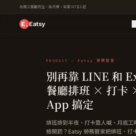
為獨立餐廳而生・無月費，每筆 NT$3 起
Eatsy
PRODUCT — Eatsy 勞務管家
別再靠 LINE 和 E
餐廳排班 × 打卡
App 搞定
排班排到半夜、打卡靠人喊、月底工
檢開罰？Eatsy 勞務管家把排班、