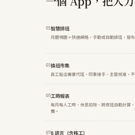
一個 App，把人
0
1
智慧排班
月曆視圖＋快速網格，手動或自動排班，發布
0
3
換班市集
員工貼出需要代班、同事接手、主管核准，不
0
5
工時報表
每月每人工時、休息扣除、跨夜班自動計算，一鍵
費。
0
7
6 語言（含移工）