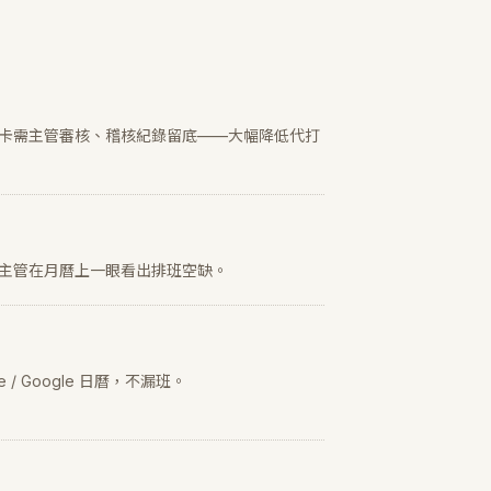
卡需主管審核、稽核紀錄留底——大幅降低代打
主管在月曆上一眼看出排班空缺。
 / Google 日曆，不漏班。