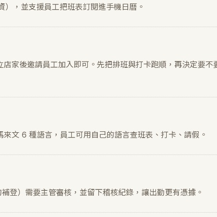
對薪資），並支援員工把班表訂閱進手機日曆。
立店家後邀請員工加入即可。先把排班與打卡跑順，再決定要不
來文 6 種語言，員工可用自己的語言查班表、打卡、請假。
卡的補登）需要主管審核，並留下稽核紀錄，讓出勤更有憑據。