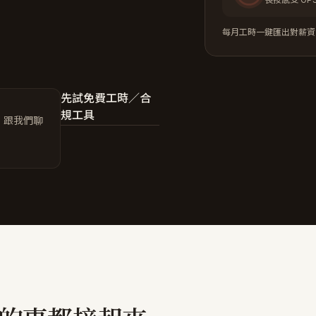
每月工時一鍵匯出對薪資
先試免費工時／合
規工具
E，跟我們聊