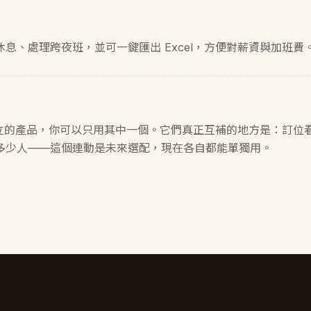
息、處理跨夜班，並可一鍵匯出 Excel，方便對薪資與加班費
自獨立的產品，你可以只用其中一個。它們真正互補的地方是：訂位
多少人——這個連動是未來選配，現在各自都能單獨用。