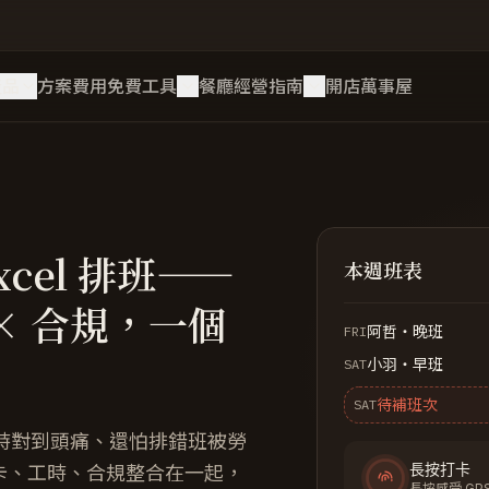
產品
方案費用
免費工具
餐廳經營指南
開店萬事屋
xcel 排班——
本週班表
 × 合規，一個
阿哲・晚班
FRI
小羽・早班
SAT
待補班次
SAT
時對到頭痛、還怕排錯班被勞
長按打卡
打卡、工時、合規整合在一起，
長按感受 GP