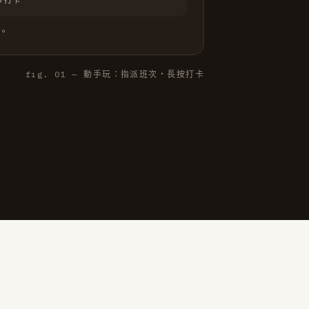
。
fig. 01 — 動手玩：指派班次・長按打卡