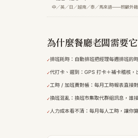
中／英／日／越南／泰／馬來語——照顧外籍
為什麼餐廳老闆需要它
排班耗時：自動排班把經理每週排班的
✓
代打卡、遲到：GPS 打卡＋補卡稽核，
✓
工時 / 加班費對帳：每月工時報表直
✓
換班混亂：換班市集取代群組訊息，誰
✓
人力成本看不清：每月每人工時，讓你
✓