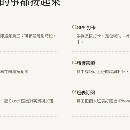
力的事都接起來
0
2
GPS 打卡
即通知員工；可預設班別時段。
手機長按打卡、定位輔助、補
卡。
0
4
請假意願
再在群組裡亂喬。
員工標記可上班時段與劃休，
0
6
班表訂閱
 Excel 匯出對薪資與加班
員工把個人班表訂閱進 iPhone